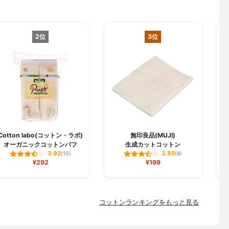
2位
3位
Cotton labo(コットン・ラボ)
無印良品(MUJI)
オーガニックコットンパフ
生成カットコットン
3.92
3.85
(10)
(8)
¥292
¥199
コットンランキングをもっと見る