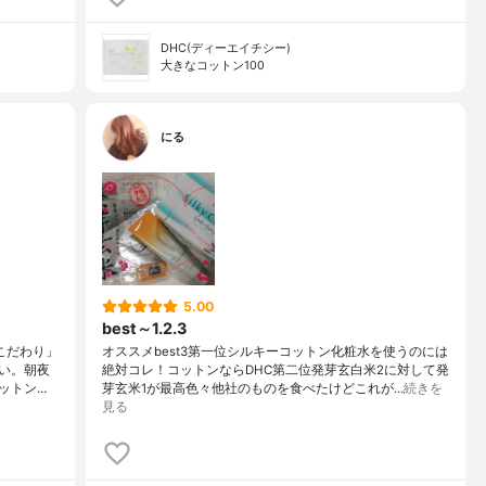
DHC(ディーエイチシー)
大きなコットン100
にる
5.00
best～1.2.3
こだわり」
オススメbest3第一位シルキーコットン化粧水を使うのには
い。朝夜
絶対コレ！コットンならDHC第二位発芽玄白米2に対して発
ットン…
芽玄米1が最高色々他社のものを食べたけどこれが…
続きを
見る