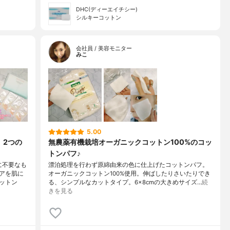
DHC(ディーエイチシー)
シルキーコットン
会社員 / 美容モニター
みこ
5.00
 2つの
無農薬有機栽培オーガニックコットン100%のコッ
トンパフ♪
に不要なも
漂泊処理を行わず原綿由来の色に仕上げたコットンパフ。
アを肌に
オーガニックコットン100%使用。伸ばしたりさいたりでき
ットン
る、シンプルなカットタイプ。6×8cmの大きめサイズ…
続
きを見る