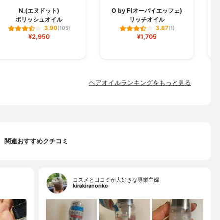
N.(エヌドット)
O by F(オーバイエッフェ)
ポリッシュオイル
リッチオイル
3.90
3.87
(105)
(1)
¥2,950
¥1,705
ヘアオイルランキングをもっと見る
関連おすすめクチコミ
コスメと口コミが大好きな専業主婦
kirakiranoriko