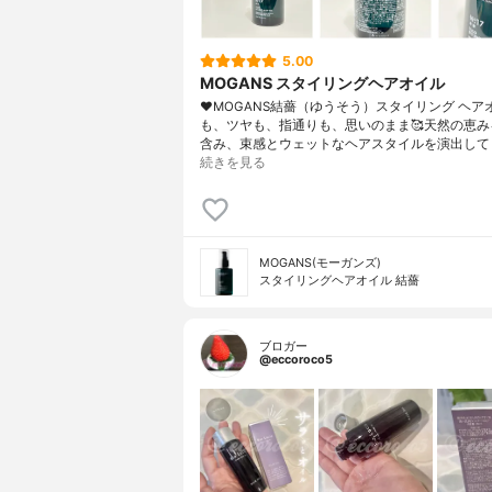
5.00
MOGANS スタイリングヘアオイル
♥MOGANS結薔（ゆうそう）スタイリング ヘア
も、ツヤも、指通りも、思いのまま🥰天然の恵み
含み、束感とウェットなヘアスタイルを演出して
続きを見る
MOGANS(モーガンズ)
スタイリングヘアオイル 結薔
ブロガー
@eccoroco5