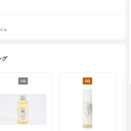
オイル
ング
2位
3位