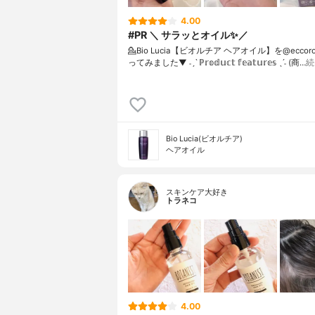
4.00
#PR ＼ サラッとオイル✨／
💁Bio Lucia【ビオルチア ヘアオイル】を@eccoro
ってみました⁡⁡⁡⁡▼⁡⁡ ˗ˏˋ ℙ𝕣𝕠𝕕𝕦𝕔𝕥 𝕗𝕖𝕒𝕥𝕦𝕣𝕖𝕤 ˎˊ˗ (商…
続
Bio Lucia(ビオルチア)
ヘアオイル
スキンケア大好き
トラネコ
4.00