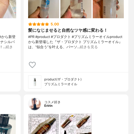
5.00
髪になじませると自然なツヤ感に変わる！
tから新登
#PR #product #プロダクト #プリズムミラーオイルproduct
ルナシルバ
から新登場した『ザ・プロダクト プリズムミラーオイル』
！…
続き
は、“似合う”を叶える、パーソ…
続きを見る
product(ザ・プロダクト)
プリズムミラーオイル
コスメ好き
Eririn