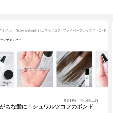
アオイル
Schwarzkopf(シュワルツコフ) ファイバープレックス ボンドオ
sプラチナメンバー
更新日時：6ヶ月以上前
がちな髪に！シュワルツコフのボンド