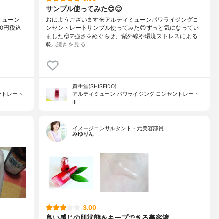
サンプル使ってみた😊😊
ミューン
おはようございます☀アルティミューンパワライジングコ
00円税込
ンセントレートサンプル使ってみた😊ずっと気になってい
ました😊☑️強さをめぐらせ、紫外線や環境ストレスによる
乾…
続きを見る
資生堂(SHISEIDO)
ントレート
アルティミューン パワライジング コンセントレート
III
イメージコンサルタント・元美容部員
みゆりん
3.00
良い感じの肌状態をキープできる美容液