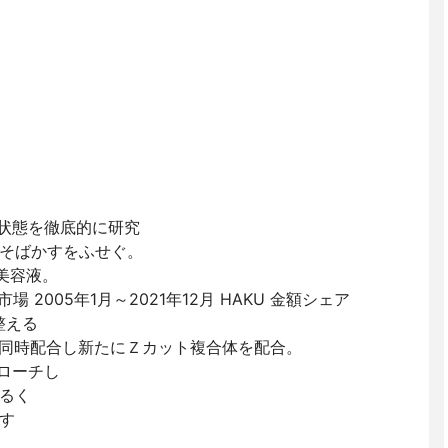
ジ状態を徹底的に研究
そばかすをふせぐ。
※美容液。
市場 2005年1月～2021年12月 HAKU 金額シェア
整える
を同時配合し新たにＺカット複合体を配合。
ローチし
るく
す