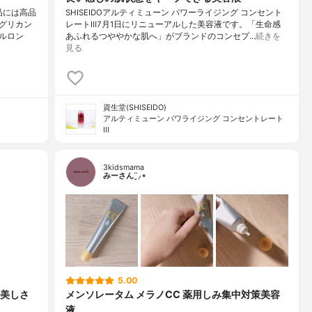
品には高品
SHISEIDOアルティミューン パワーライジング コンセント
グリカン
レートⅢ7月1日にリニューアルした美容液です。「生命感
ルロン
あふれるつややかな肌へ」がブランドのコンセプ…
続きを
見る
資生堂(SHISEIDO)
アルティミューン パワライジング コンセントレート
III
3kidsmama
みーさん¨̮⸝⋆
5.00
美しさ
メンソレータム メラノCC 薬用しみ集中対策美容
液