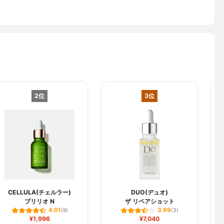
2位
3位
CELLULA(チェルラー)
DUO(デュオ)
ブリリオ N
ザ リペアショット
フ
4.01
3.99
(9)
(3)
¥1,996
¥7,040