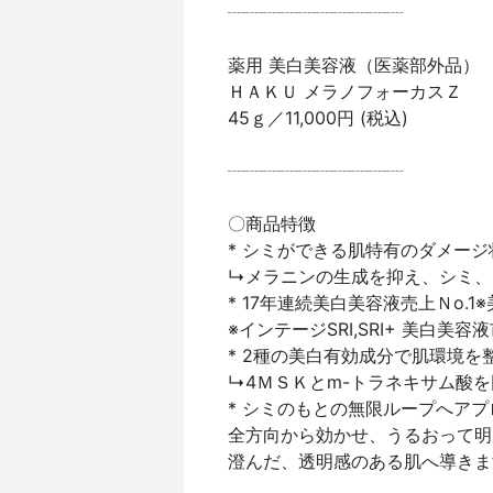
┈┈┈┈┈┈┈┈┈┈
薬用 美白美容液（医薬部外品）
ＨＡＫＵ メラノフォーカスＺ
45ｇ／11,000円 (税込)
┈┈┈┈┈┈┈┈┈┈
〇商品特徴
* シミができる肌特有のダメー
↳メラニンの生成を抑え、シミ、
* 17年連続美白美容液売上Ｎo.1
※インテージSRI,SRI+ 美白美容液
* 2種の美白有効成分で肌環境を
↳4ＭＳＫとm-トラネキサム酸
* シミのもとの無限ループへアプ
全方向から効かせ、うるおって明
澄んだ、透明感のある肌へ導きま