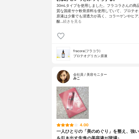
30mLタイプを使用しました。フラコラさんの商
質な国産サケ軟骨原料を使用していて、プロテオ
原液は少量でも浸透力が高く、コラーゲンやヒア
酸…
続きを見る
fracora(フラコラ)
プロテオグリカン原液
会社員 / 美容モニター
みこ
4.00
一人ひとりの「美のめぐり」を整え、強い
を引き出す先進の美容液が登場♪