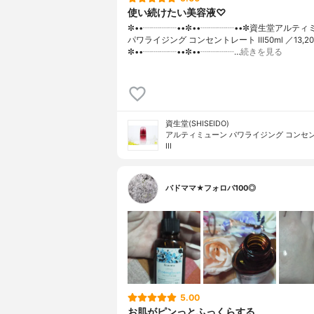
使い続けたい美容液♡
✼••┈┈┈┈••✼••┈┈┈┈••✼資生堂アルティ
パワライジング コンセントレート Ⅲ50ml ／13,2
✼••┈┈┈┈••✼••┈┈┈┈…
続きを見る
資生堂(SHISEIDO)
アルティミューン パワライジング コンセ
III
バドママ★フォロバ100◎
5.00
お肌がピンっとふっくらする。