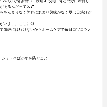
イオンの力で引き合い、浸透する美白有効成分に着目し
あるんだって🫢💕
もあんまりなく美容にあまり興味がなく夏は日焼けだ
がいま。。ここに😅
て気軽には行けないからホームケアで毎日コツコツと
、シミ・そばかすを防ぐこと