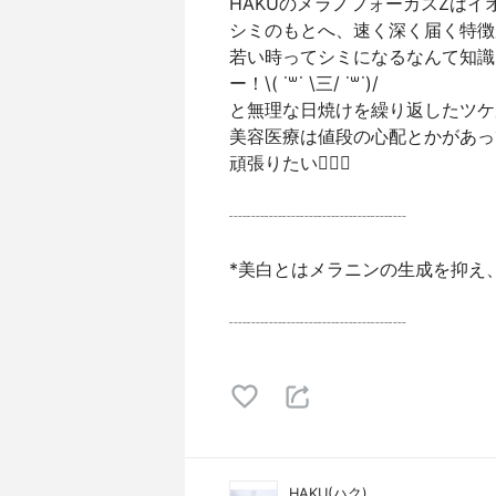
HAKUのメラノフォーカスZは
シミのもとへ、速く深く届く特徴が
若い時ってシミになるなんて知識
ー！\( ˙꒳​˙ \三/ ˙꒳​˙)/
と無理な日焼けを繰り返したツケ
美容医療は値段の心配とかがあっ
頑張りたい✊🏻💕
┈┈┈┈┈┈┈┈┈┈
*美白とはメラニンの生成を抑え
┈┈┈┈┈┈┈┈┈┈
HAKU(ハク)