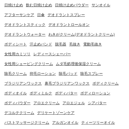
日焼け止め
飲む日焼け止め
日焼け止めパウダー
サンオイル
アフターサンケア
日傘
デオドラントスプレー
デオドラントスティック
デオドラントロールオン
デオドラントウォーター
わきがクリーム(デオドラントクリーム)
ボディシート
汗止めバンド
脱毛器
毛抜き
電動毛抜き
女性用カミソリ
レディースシェーバー
女性用シェービングクリーム
ムダ毛処理後保湿クリーム
除毛クリーム
抑毛ローション
除毛パッド
除毛スプレー
ブラジリアンワックス
鼻毛ブラジリアンワックス
ボディクリーム
ボディオイル
ボディミルク
ボディバター
ボディローション
ボディパウダー
アロエクリーム
アロエジェル
シアバター
デコルテクリーム
デリケートゾーンケア
バストマッサージクリーム
アルガンオイル
ティーツリーオイル