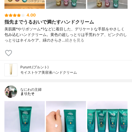
4.00
指先までうるおいで満たすハンドクリーム
美肌菌*やリポソーム*1などに着目した、デリケートな手肌をやさしく
包み込むハンドクリーム。黄色の超しっとりは手荒れケア、ピンクのし
っとりはネイルケア、緑のさらさ…
続きを見る
Purunt.(プルント)
モイストケア美容液ハンドクリーム
なにわの主婦
まりたそ