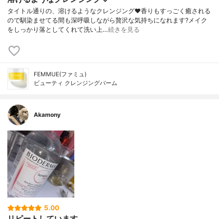
タイトル通りの、溶けるようなクレンジング❤️香りもすっごく癒される
ので馴染ませてる間も深呼吸しながら贅沢な気持ちになれます?メイク
をしっかり落としてくれて洗い上…
続きを見る
FEMMUE(ファミュ)
ビューティ クレンジングバーム
Akamony
5.00
リピートしています