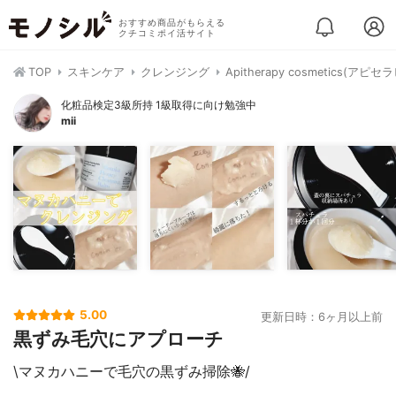
おすすめ商品がもらえる
クチコミポイ活サイト
TOP
スキンケア
クレンジング
Apitherapy cosmetic
化粧品検定3級所持 1級取得に向け勉強中
mii
5.00
更新日時：6ヶ月以上前
黒ずみ毛穴にアプローチ
\マヌカハニーで毛穴の黒ずみ掃除🐝/⁡