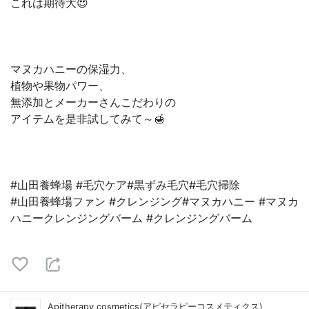
これは期待大😍⁡
マヌカハニーの保湿力、⁡
植物や果物パワー、⁡
無添加とメーカーさんこだわりの⁡
アイテムを是非試してみて～🍯⁡
#山田養蜂場 #毛穴ケア#黒ずみ毛穴#毛穴掃除⁡
#山田養蜂場ファン #クレンジング#マヌカハニー #マヌカ
ハニークレンジングバーム #クレンジングバーム
Apitherapy cosmetics(アピセラピーコスメティクス)