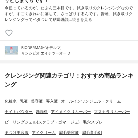
リピしまくりです！
今使っているのが、たぶん三本目です。拭き取りのクレンジングなので
すが、すごくきれいに落ちて、さっぱりするんです。普通、拭き取りク
レンジングってベタついて結局洗顔…
続きを見る
BIODERMA(ビオデルマ)
サンシビオ エイチツーオー D
クレンジング関連カテゴリ：おすすめ商品ランキ
ング
化粧水
乳液
美容液
導入液
オールインワンジェル・クリーム
ナイトパウダー
洗顔料
アイメイクリムーバー
マスカラリムーバー
ピーリングジェル(スクラブ・ゴマージュ)
毛穴スプレー
まつげ美容液
アイクリーム
眉毛美容液
眉毛育毛剤