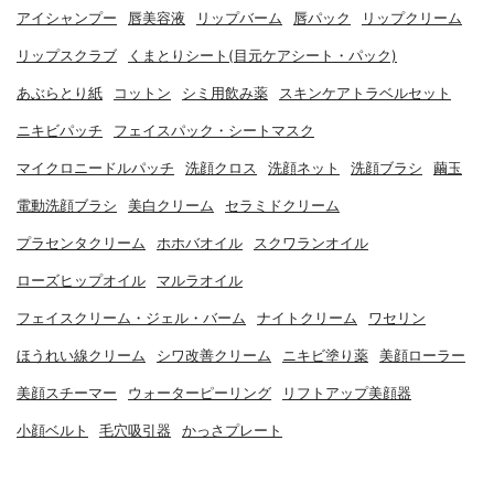
アイシャンプー
唇美容液
リップバーム
唇パック
リップクリーム
リップスクラブ
くまとりシート(目元ケアシート・パック)
あぶらとり紙
コットン
シミ用飲み薬
スキンケアトラベルセット
ニキビパッチ
フェイスパック・シートマスク
マイクロニードルパッチ
洗顔クロス
洗顔ネット
洗顔ブラシ
繭玉
電動洗顔ブラシ
美白クリーム
セラミドクリーム
プラセンタクリーム
ホホバオイル
スクワランオイル
ローズヒップオイル
マルラオイル
フェイスクリーム・ジェル・バーム
ナイトクリーム
ワセリン
ほうれい線クリーム
シワ改善クリーム
ニキビ塗り薬
美顔ローラー
美顔スチーマー
ウォーターピーリング
リフトアップ美顔器
小顔ベルト
毛穴吸引器
かっさプレート