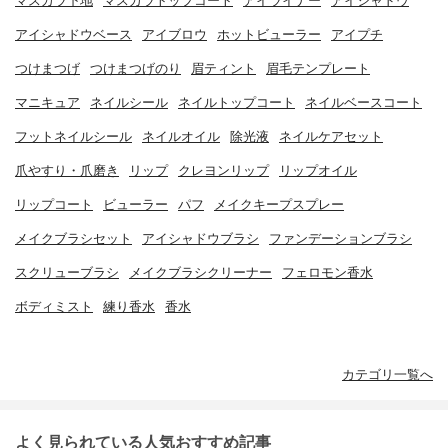
マスカラ下地
マスカラトップコート
アイライナー
アイシャドウ
アイシャドウベース
アイブロウ
ホットビューラー
アイプチ
つけまつげ
つけまつげのり
眉ティント
眉毛テンプレート
マニキュア
ネイルシール
ネイルトップコート
ネイルベースコート
フットネイルシール
ネイルオイル
除光液
ネイルケアセット
爪やすり・爪磨き
リップ
クレヨンリップ
リップオイル
リップコート
ビューラー
パフ
メイクキープスプレー
メイクブラシセット
アイシャドウブラシ
ファンデーションブラシ
スクリューブラシ
メイクブラシクリーナー
フェロモン香水
ボディミスト
練り香水
香水
カテゴリ一覧へ
よく見られている人気おすすめ記事