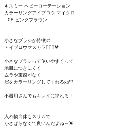
キスミー ヘビーローテーション
カラーリングアイブロウ マイクロ
⠀06 ピンクブラウン
⠀
⠀
小さなブラシが特徴の
アイブロウマスカラ🙋🏻‍♀️💗
⠀
小さなブラシって使いやすくって
地肌につきにくく
ムラや束感がなく
眉をカラーリングしてくれる🤗🤍
⠀
不器用さんでもキレイに塗れる！
⠀
⠀
入れ物自体もスリムで
かさばらなくて良いんだよね～💓