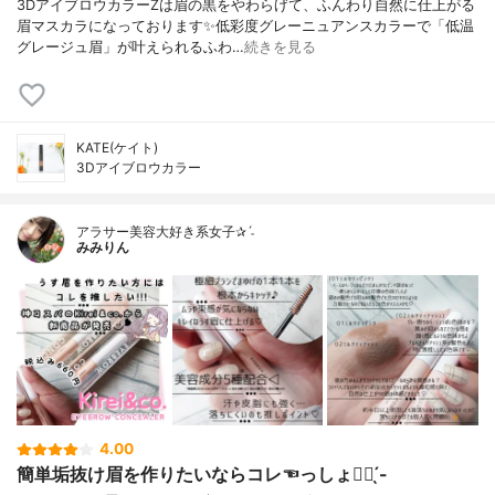
3DアイブロウカラーZは眉の黒をやわらげて、ふんわり自然に仕上がる
眉マスカラになっております✨低彩度グレーニュアンスカラーで「低温
グレージュ眉」が叶えられるふわ…
続きを見る
KATE(ケイト)
3Dアイブロウカラー
アラサー美容大好き系女子✰ˊ˗
みみりん
4.00
簡単垢抜け眉を作りたいならコレ☜っしょ👍🏻 ̖́-