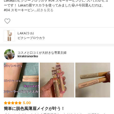
Laka様のピクシーブロウカラ #04 スモーキーピンクについてのレビュ
ーです！ Lakaの眉マスカラを使ってみました😃🎶今回選んだのは、
#04 スモーキーピン…
続きを見る
LAKA(ラカ)
ピクシーブロウカラ
コスメと口コミが大好きな専業主婦
kirakiranoriko
5.00
簡単に脱色風薄眉メイクが叶う！