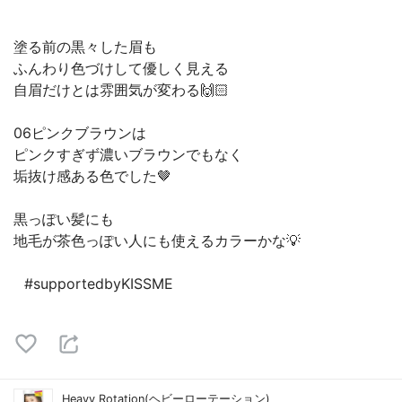
⠀
⠀
塗る前の黒々した眉も
ふんわり色づけして優しく見える
自眉だけとは雰囲気が変わる🙌🏻
⠀
06ピンクブラウンは
ピンクすぎず濃いブラウンでもなく
垢抜け感ある色でした🤎
⠀
黒っぽい髪にも
地毛が茶色っぽい人にも使えるカラーかな💡
⠀
⠀#supportedbyKISSME
Heavy Rotation(ヘビーローテーション)