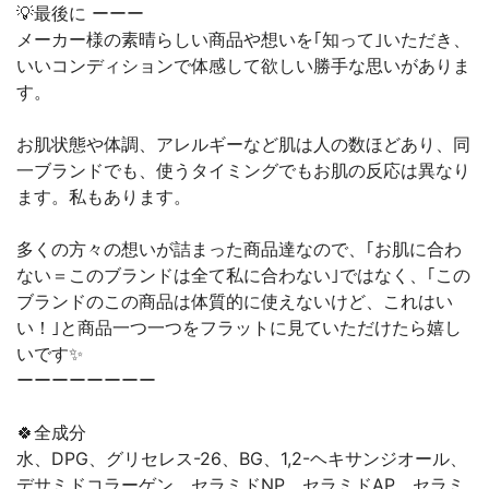
💡最後に ーーー
メーカー様の素晴らしい商品や想いを｢知って｣いただき、
いいコンディションで体感して欲しい勝手な思いがありま
す。
お肌状態や体調、アレルギーなど肌は人の数ほどあり、同
一ブランドでも、使うタイミングでもお肌の反応は異なり
ます。私もあります。
多くの方々の想いが詰まった商品達なので、｢お肌に合わ
ない＝このブランドは全て私に合わない｣ではなく、｢この
ブランドのこの商品は体質的に使えないけど、これはい
い！｣と商品一つ一つをフラットに見ていただけたら嬉し
いです✨
ーーーーーーーー
🍀全成分
水、DPG、グリセレス-26、BG、1,2-ヘキサンジオール、
デサミドコラーゲン、セラミドNP、セラミドAP、セラミ