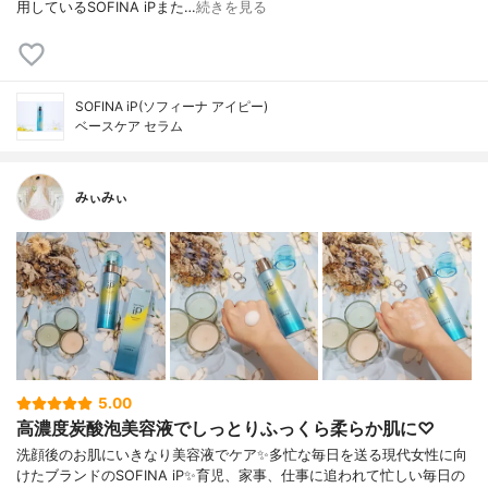
用しているSOFINA iPまた…
続きを見る
SOFINA iP(ソフィーナ アイピー)
ベースケア セラム
みぃみぃ
5.00
高濃度炭酸泡美容液でしっとりふっくら柔らか肌に♡
洗顔後のお肌にいきなり美容液でケア✨多忙な毎日を送る現代女性に向
けたブランドのSOFINA iP✨育児、家事、仕事に追われて忙しい毎日の