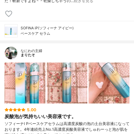
た！斬新ですよね＾＾乾燥しちゃうの…
続きを見る
SOFINA iP(ソフィーナ アイピー)
ベースケア セラム
なにわの主婦
まりたそ
5.00
炭酸泡が気持ちいい美容液です。
ソフィーナI Pベースケアセラムは高濃度炭酸の泡の土台美容液になって
おります。4年連続売上No.1高濃度炭酸美容液でしゅわーっと泡が肌を