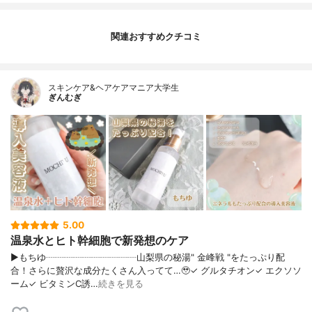
関連おすすめクチコミ
スキンケア&ヘアケアマニア大学生
ぎんむぎ
5.00
温泉水とヒト幹細胞で新発想のケア
▶もちゆ┈┈┈┈┈┈┈┈┈┈山梨県の秘湯" 金峰戦 "をたっぷり配
合！さらに贅沢な成分たくさん入ってて…🥹✓ グルタチオン✓ エクソソ
ーム✓ ビタミンC誘…
続きを見る