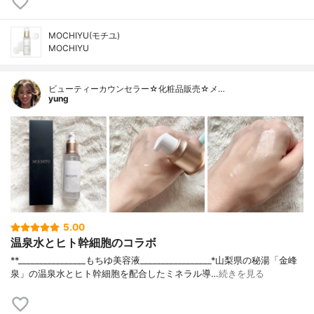
MOCHIYU(モチユ)
MOCHIYU
ビューティーカウンセラー☆化粧品販売☆メ…
yung
5.00
温泉水とヒト幹細胞のコラボ
**⁡________________⁡もちゆ⁡美容液⁡_________________⁡⁡⁡*山梨県の秘湯「金峰
泉」の温泉水とヒト幹細胞を配合したミネラル導…
続きを見る