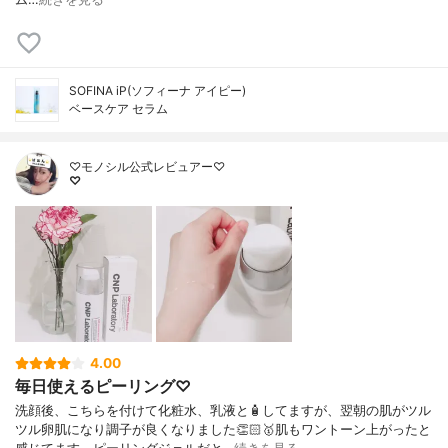
SOFINA iP(ソフィーナ アイピー)
ベースケア セラム
♡モノシル公式レビュアー♡
♡
4.00
毎日使えるピーリング♡
洗顔後、こちらを付けて化粧水、乳液と🧴してますが、翌朝の肌がツル
ツル卵肌になり調子が良くなりました👏🏻🥇肌もワントーン上がったと