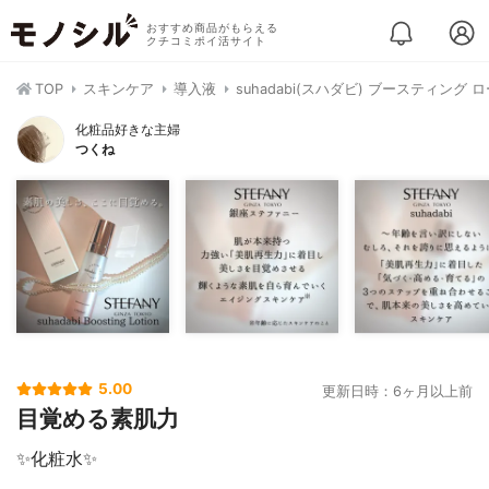
おすすめ商品がもらえる
クチコミポイ活サイト
TOP
スキンケア
導入液
suhadabi(スハダビ) ブースティング 
化粧品好きな主婦
つくね
5.00
更新日時：6ヶ月以上前
目覚める素肌力
✨化粧水✨