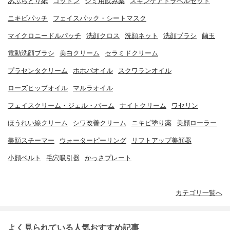
あぶらとり紙
コットン
シミ用飲み薬
スキンケアトラベルセット
ニキビパッチ
フェイスパック・シートマスク
マイクロニードルパッチ
洗顔クロス
洗顔ネット
洗顔ブラシ
繭玉
電動洗顔ブラシ
美白クリーム
セラミドクリーム
プラセンタクリーム
ホホバオイル
スクワランオイル
ローズヒップオイル
マルラオイル
フェイスクリーム・ジェル・バーム
ナイトクリーム
ワセリン
ほうれい線クリーム
シワ改善クリーム
ニキビ塗り薬
美顔ローラー
美顔スチーマー
ウォーターピーリング
リフトアップ美顔器
小顔ベルト
毛穴吸引器
かっさプレート
カテゴリ一覧へ
よく見られている人気おすすめ記事