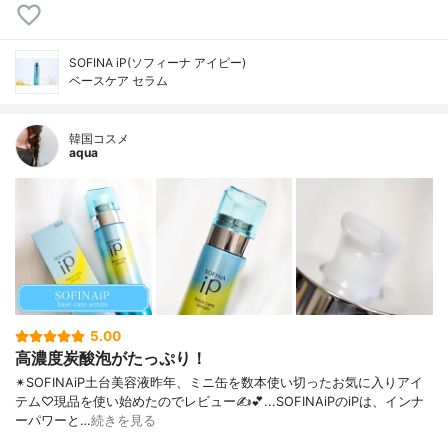
SOFINA iP(ソフィーナ アイピー)
ベースケア セラム
韓国コスメ
aqua
5.00
高濃度炭酸泡がたっぷり！
✴︎SOFINAiP土台美容液昨年、ミニ缶を数本使い切ったお気に入りアイ
テム♡現品を使い始めたのでレビュー✍️💕...SOFINAiPのiPは、インナ
ーパワーと…
続きを見る