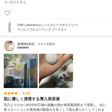
つ…
続きを見る
CNP Laboratory(シーエヌピーラボラトリー)
インビジブル ピーリング ブースター
看護師&美容・コスメ大好き
tomorin
4.00
肌に優しく浸透する導入美容液
毛穴より小さい約2000万個の炭酸の泡が角質最深部まで浸透し、次に
使うローションや美容液の馴染みを良くして肌を柔らかくしてくれま