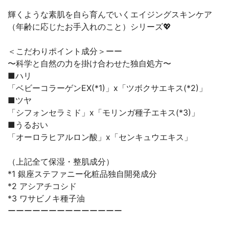
輝くような素肌を自ら育んでいくエイジングスキンケア
（年齢に応じたお手入れのこと）シリーズ💖
＜こだわりポイント成分＞ーー
〜科学と自然の力を掛け合わせた独自処方〜
■ハリ
「ベビーコラーゲンEX(*1)」x「ツボクサエキス(*2)」
■ツヤ
「シフォンセラミド」x「モリンガ種子エキス(*3)」
■うるおい
「オーロラヒアルロン酸」x「センキュウエキス」
（上記全て保湿・整肌成分）
*1 銀座ステファニー化粧品独自開発成分
*2 アシアチコシド
*3 ワサビノキ種子油
ーーーーーーーーーーーーーー