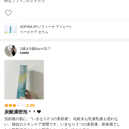
的なソフィ…
続きを見る
SOFINA iP(ソフィーナ アイピー)
ベースケア セラム
3歳＆0歳boy×OL🤍
coala
3.00
炭酸濃密泡＾＾❤️
洗顔後の肌に、”いきなり2つの美容液”。化粧水も乳液乳液も使わな
い、独自のスキンケア習慣です。いきなり２つの美容液、初体感でし