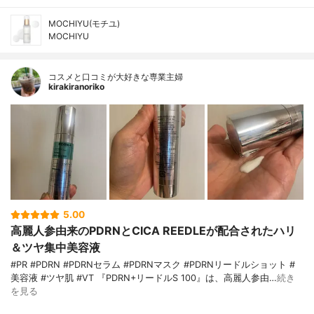
MOCHIYU(モチユ)
MOCHIYU
コスメと口コミが大好きな専業主婦
kirakiranoriko
5.00
高麗人参由来のPDRNとCICA REEDLEが配合されたハリ
＆ツヤ集中美容液
#PR #PDRN #PDRNセラム #PDRNマスク #PDRNリードルショット #
美容液 #ツヤ肌 #VT 『PDRN+リードルS 100』は、高麗人参由…
続き
を見る