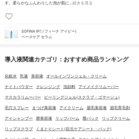
す。柔らかなふんわりした泡が肌に…
続きを見る
SOFINA iP(ソフィーナ アイピー)
ベースケア セラム
導入液関連カテゴリ：おすすめ商品ランキング
化粧水
乳液
美容液
オールインワンジェル・クリーム
ナイトパウダー
クレンジング
洗顔料
アイメイクリムーバー
マスカラリムーバー
ピーリングジェル(スクラブ・ゴマージュ)
毛穴スプレー
まつげ美容液
アイクリーム
眉毛美容液
眉毛育毛剤
アイシャンプー
唇美容液
リップバーム
唇パック
リップクリーム
リップスクラブ
くまとりシート(目元ケアシート・パック)