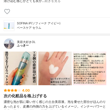
溶け込む感じがとても良か…
続きを見る
SOFINA iP(ソフィーナ アイピー)
ベースケア セラム
美容大好きOL
ふっきー
4.00
次の化粧品を格上げする
濃密な泡が肌に吸い付く感じの土台美容液。泡を乗せた部分がほんのり
あったまり、皮膚の内側の力を上げているイメージ。インナーパワーと