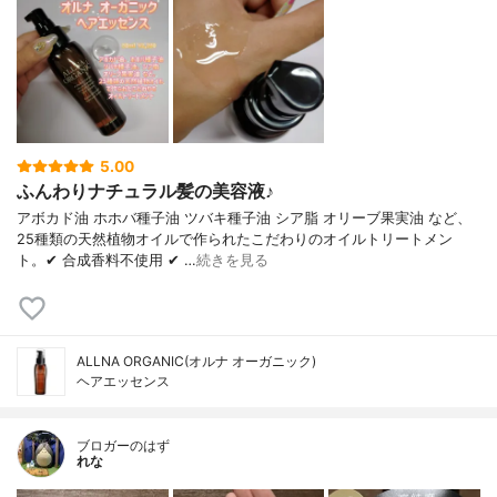
5.00
ふんわりナチュラル髪の美容液♪
アボカド油 ホホバ種子油 ツバキ種子油 シア脂 オリーブ果実油 など、
25種類の天然植物オイルで作られたこだわりのオイルトリートメン
ト。✔ 合成香料不使用 ✔ …
続きを見る
ALLNA ORGANIC(オルナ オーガニック)
ヘアエッセンス
ブロガーのはず
れな