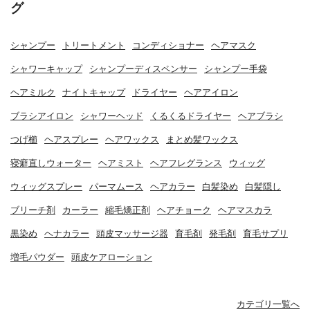
グ
シャンプー
トリートメント
コンディショナー
ヘアマスク
シャワーキャップ
シャンプーディスペンサー
シャンプー手袋
ヘアミルク
ナイトキャップ
ドライヤー
ヘアアイロン
ブラシアイロン
シャワーヘッド
くるくるドライヤー
ヘアブラシ
つげ櫛
ヘアスプレー
ヘアワックス
まとめ髪ワックス
寝癖直しウォーター
ヘアミスト
ヘアフレグランス
ウィッグ
ウィッグスプレー
パーマムース
ヘアカラー
白髪染め
白髪隠し
ブリーチ剤
カーラー
縮毛矯正剤
ヘアチョーク
ヘアマスカラ
黒染め
ヘナカラー
頭皮マッサージ器
育毛剤
発毛剤
育毛サプリ
増毛パウダー
頭皮ケアローション
カテゴリ一覧へ