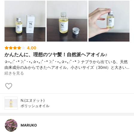
4.00
かんたんに、理想のツヤ髪！自然派ヘアオイル♪
✰⋆｡:ﾟ･*☽:ﾟ･⋆｡✰⋆｡:ﾟ･*☽:ﾟ･⋆｡✰⋆｡:ﾟ･*☽ ナプラから出ている、天然
由来成分のみからできたヘアオイル。小さいサイズ（30ml）と大きい…
続きを見る
N.(エヌドット)
ポリッシュオイル
MARUKO