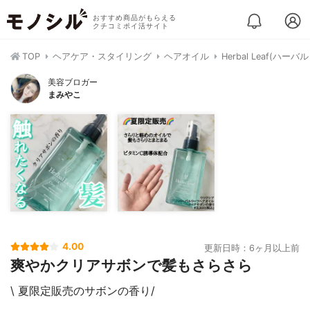
おすすめ商品がもらえる
クチコミポイ活サイト
TOP
ヘアケア・スタイリング
ヘアオイル
Herbal Leaf(ハ
美容ブロガー
まみやこ
4.00
更新日時：6ヶ月以上前
爽やかクリアサボンで髪もさらさら
\ 夏限定販売のサボンの香り/