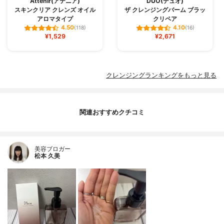
Attenir(アテニア)
DUO(デュオ)
スキンクリア クレンズ オイル
ザ クレンジングバーム ブラッ
アロマタイプ
クリペア
4.50
4.10
(118)
(16)
¥1,529
¥2,671
クレンジングランキングをもっと見る
関連おすすめクチコミ
美容ブロガー
松本 久美