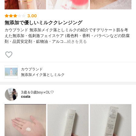
3.00
無添加で優しいミルククレンジング
カウブランド 無添加メイク落としミルクの紹介ですデリケート肌を考
えた無添加・低刺激フェイスケア (着色料・香料・パラベンなどの防腐
剤・品質安定剤・鉱物油・アルコ…
続きを見る
カウブランド
無添加メイク落としミルク
3歳＆0歳boy×OL🤍
coala