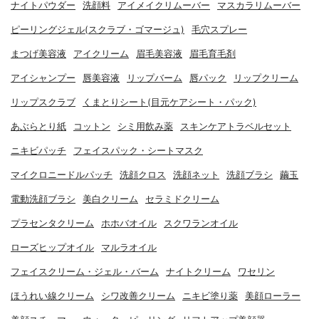
ナイトパウダー
洗顔料
アイメイクリムーバー
マスカラリムーバー
ピーリングジェル(スクラブ・ゴマージュ)
毛穴スプレー
まつげ美容液
アイクリーム
眉毛美容液
眉毛育毛剤
アイシャンプー
唇美容液
リップバーム
唇パック
リップクリーム
リップスクラブ
くまとりシート(目元ケアシート・パック)
あぶらとり紙
コットン
シミ用飲み薬
スキンケアトラベルセット
ニキビパッチ
フェイスパック・シートマスク
マイクロニードルパッチ
洗顔クロス
洗顔ネット
洗顔ブラシ
繭玉
電動洗顔ブラシ
美白クリーム
セラミドクリーム
プラセンタクリーム
ホホバオイル
スクワランオイル
ローズヒップオイル
マルラオイル
フェイスクリーム・ジェル・バーム
ナイトクリーム
ワセリン
ほうれい線クリーム
シワ改善クリーム
ニキビ塗り薬
美顔ローラー