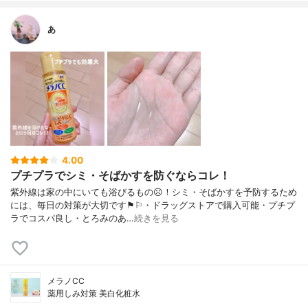
あ
4.00
プチプラでシミ・そばかすを防ぐならコレ！
紫外線は家の中にいても浴びるもの☹︎！シミ・そばかすを予防するため
には、毎日の対策が大切です⚑︎⚐︎・ドラッグストアで購入可能・プチプ
ラでコスパ良し・とろみのあ…
続きを見る
メラノCC
薬用しみ対策 美白化粧水