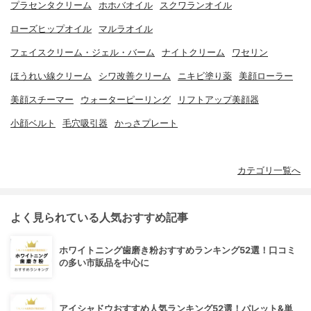
プラセンタクリーム
ホホバオイル
スクワランオイル
ローズヒップオイル
マルラオイル
フェイスクリーム・ジェル・バーム
ナイトクリーム
ワセリン
ほうれい線クリーム
シワ改善クリーム
ニキビ塗り薬
美顔ローラー
美顔スチーマー
ウォーターピーリング
リフトアップ美顔器
小顔ベルト
毛穴吸引器
かっさプレート
カテゴリ一覧へ
よく見られている人気おすすめ記事
ホワイトニング歯磨き粉おすすめランキング52選！口コミ
の多い市販品を中心に
アイシャドウおすすめ人気ランキング52選！パレット&単