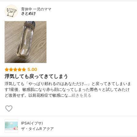
育休中 一児のママ
さとめけ
5.00
浮気しても戻ってきてしまう
浮気しても「やっぱり頼れるのはあなただけ…」と戻ってきてしまいま
す?産後、敏感肌になり赤ら顔になってしまった際色々と試してみたけ
ど改善せず。以前花粉症で敏感にな…
続きを見る
IPSA(イプサ)
ザ・タイムR アクア