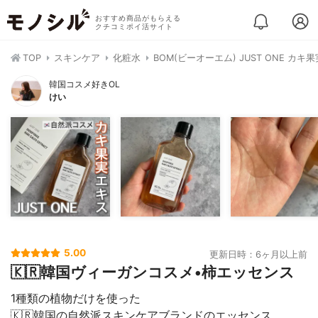
おすすめ商品がもらえる
クチコミポイ活サイト
TOP
スキンケア
化粧水
BOM(ビーオーエム) JUST ONE カキ
韓国コスメ好きOL
けい
5.00
更新日時：6ヶ月以上前
🇰🇷韓国ヴィーガンコスメ•柿エッセンス
1種類の植物だけを使った
🇰🇷韓国の自然派スキンケアブランドのエッセンス