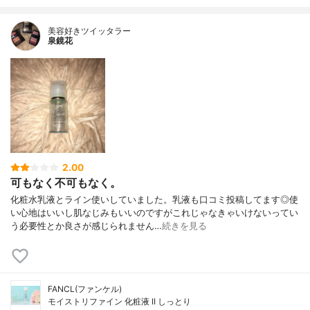
美容好きツイッタラー
泉鏡花
2.00
可もなく不可もなく。
化粧水乳液とライン使いしていました。乳液も口コミ投稿してます◎使
い心地はいいし肌なじみもいいのですがこれじゃなきゃいけないってい
う必要性とか良さが感じられません…
続きを見る
FANCL(ファンケル)
モイストリファイン 化粧液 II しっとり