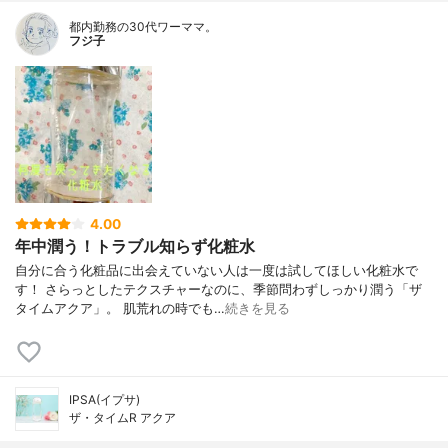
都内勤務の30代ワーママ。
フジ子
4.00
年中潤う！トラブル知らず化粧水
自分に合う化粧品に出会えていない人は一度は試してほしい化粧水で
す！ さらっとしたテクスチャーなのに、季節問わずしっかり潤う「ザ
タイムアクア」。 肌荒れの時でも…
続きを見る
IPSA(イプサ)
ザ・タイムR アクア