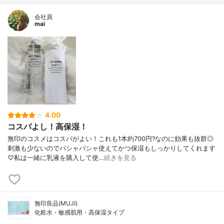
会社員
mai
4.00
コスパよし！高保湿！
無印のコスメはコスパがよい！これも1本約700円?なのに効果も抜群◎
刺激も少ないのでバシャバシャ使えてかつ保湿もしっかりしてくれます
♡私は一緒に乳液を購入して使…
続きを見る
無印良品(MUJI)
化粧水・敏感肌用・高保湿タイプ