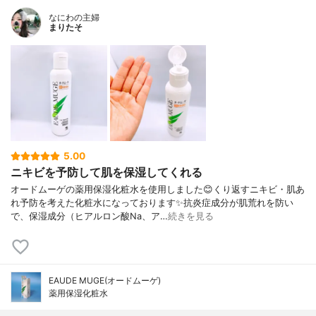
なにわの主婦
まりたそ
5.00
ニキビを予防して肌を保湿してくれる
オードムーゲの薬用保湿化粧水を使用しました😊くり返すニキビ・肌あ
れ予防を考えた化粧水になっております✨抗炎症成分が肌荒れを防い
で、保湿成分（ヒアルロン酸Na、ア…
続きを見る
EAUDE MUGE(オードムーゲ)
薬用保湿化粧水