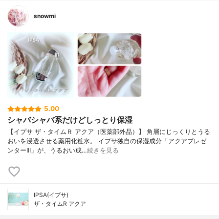
snowmi
5.00
シャバシャバ系だけどしっとり保湿
【イプサ ザ・タイムＲ アクア（医薬部外品）】 角層にじっくりとうる
おいを浸透させる薬用化粧水。 イプサ独自の保湿成分「アクアプレゼ
ンターIII」が、うるおい成…
続きを見る
IPSA(イプサ)
ザ・タイムR アクア