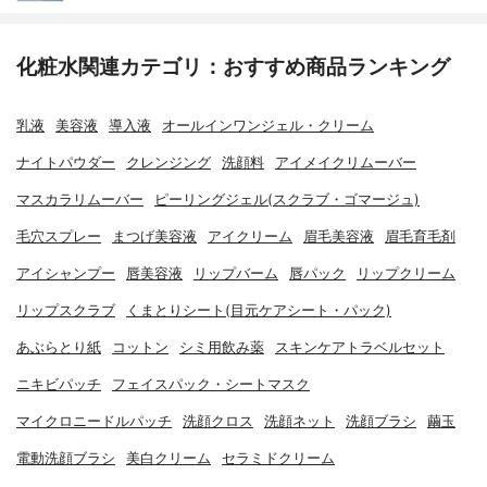
化粧水関連カテゴリ：おすすめ商品ランキング
乳液
美容液
導入液
オールインワンジェル・クリーム
ナイトパウダー
クレンジング
洗顔料
アイメイクリムーバー
マスカラリムーバー
ピーリングジェル(スクラブ・ゴマージュ)
毛穴スプレー
まつげ美容液
アイクリーム
眉毛美容液
眉毛育毛剤
アイシャンプー
唇美容液
リップバーム
唇パック
リップクリーム
リップスクラブ
くまとりシート(目元ケアシート・パック)
あぶらとり紙
コットン
シミ用飲み薬
スキンケアトラベルセット
ニキビパッチ
フェイスパック・シートマスク
マイクロニードルパッチ
洗顔クロス
洗顔ネット
洗顔ブラシ
繭玉
電動洗顔ブラシ
美白クリーム
セラミドクリーム