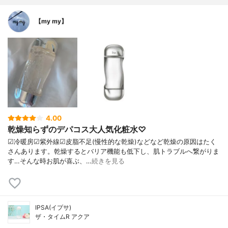
【my my】
4.00
乾燥知らずのデパコス大人気化粧水♡
☑︎冷暖房☑︎紫外線☑︎皮脂不足(慢性的な乾燥)などなど乾燥の原因はたく
さんあります。乾燥するとバリア機能も低下し、肌トラブルへ繋がりま
す…そんな時お肌が喜ぶ、…
続きを見る
IPSA(イプサ)
ザ・タイムR アクア