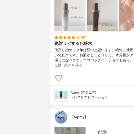
5.00
絶対リピする化粧水
使用し始めて２年は経つと思います。絶対に使用
い化粧水です。お肌がしっとりして、水分量がア
感じになります。エコパックバージョンもあり、
く購…
続きを見る
Attenir(アテニア)
ドレスリフト ローション
【my my】