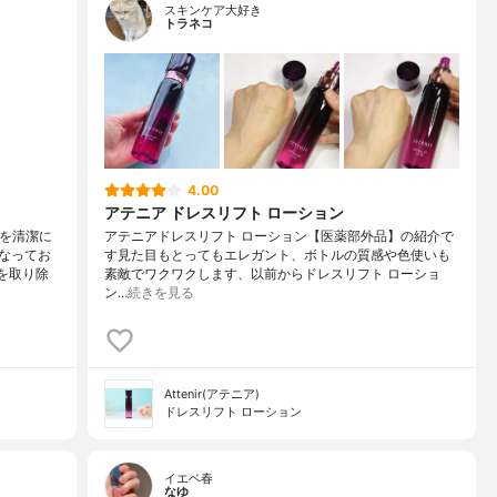
スキンケア大好き
トラネコ
4.00
アテニア ドレスリフト ローション
肌を清潔に
アテニアドレスリフト ローション【医薬部外品】の紹介で
なってお
す見た目もとってもエレガント、ボトルの質感や色使いも
を取り除
素敵でワクワクします、以前からドレスリフト ローショ
ン…
続きを見る
Attenir(アテニア)
ドレスリフト ローション
イエベ春
なゆ