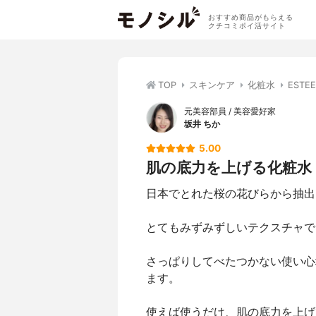
おすすめ商品がもらえる
クチコミポイ活サイト
TOP
スキンケア
化粧水
EST
元美容部員 / 美容愛好家
坂井 ちか
5.00
肌の底力を上げる化粧水
日本でとれた桜の花びらから抽出
とてもみずみずしいテクスチャで
さっぱりしてべたつかない使い心
ます。
使えば使うだけ、肌の底力を上げ