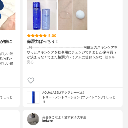
5.00
が癖に
保湿力ばっちり！
..୨୧┈┈┈┈┈┈┈┈┈┈┈┈┈┈┈୨୧最近のスキンケア💙
やっとスキンケアを秋冬用にチェンジできました😭何買う
ずしい波
か決まらなくてまた極潤プレミアムに使おうかな…
続きを
ぽたぽた
見る
ずしい質
AQUALABEL(アクアレーベル)
) しっと
トリートメントローション (ブライトニング) しっと
り
美容をこなよく愛す女子大学生
kokoro