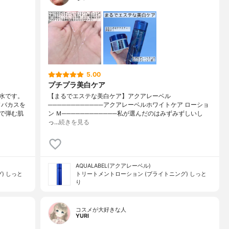
5.00
プチプラ美白ケア
水です。
【まるでエステな美白ケア】アクアレーベル
ソバカスを
────────────アクアレーベルホワイトケア ローショ
で弾む肌
ン Ｍ────────────私が選んだのはみずみずしいし
っ…
続きを見る
AQUALABEL(アクアレーベル)
) しっと
トリートメントローション (ブライトニング) しっと
り
コスメが大好きな人
YURI