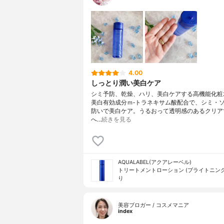
4.00
しっとり潤い美白ケア
シミ予防、乾燥、ハリ、美白ケアする高機能化粧
美白有効成分ｍ‐トラネキサム酸配合で、シミ・
防いで美白ケア。うるおって透明感のあるクリア
へ…
続きを見る
AQUALABEL(アクアレーベル)
トリートメントローション (ブライトニング
り
美容ブロガー / コスメマニア
index