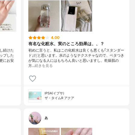
4.00
有名な化粧水、実のところ効果は、、？
し続けた
初めに言うと、私はこの化粧水は良くも悪くも｢スタンダー
ップした
ド｣だと思います。水のようなテクスチャなので、ベタつき
更にお安
が気になる人にはもちろん良いと思いますし、乾燥肌の
方…
続きを見る
IPSA(イプサ)
ザ・タイムR アクア
あ