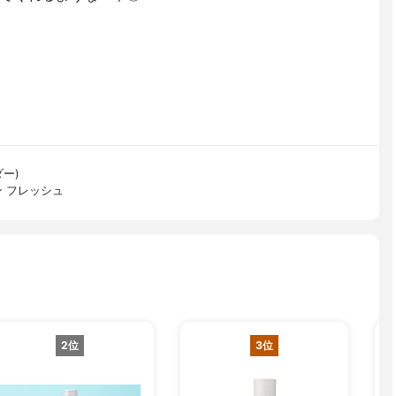
ダー)
ン フレッシュ
2位
3位