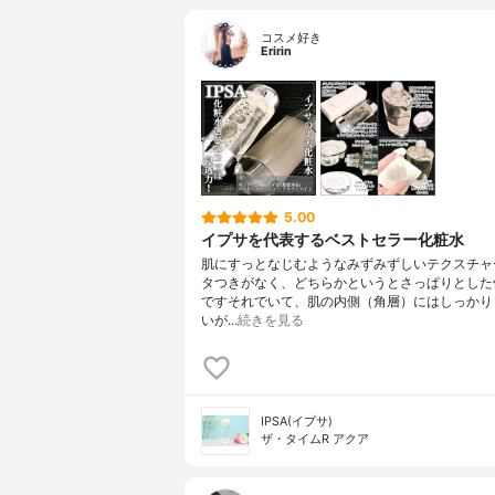
コスメ好き
Eririn
5.00
イプサを代表するベストセラー化粧水
肌にすっとなじむようなみずみずしいテクスチャ
タつきがなく、どちらかというとさっぱりとした
ですそれでいて、肌の内側（角層）にはしっかり
いが…
続きを見る
IPSA(イプサ)
ザ・タイムR アクア