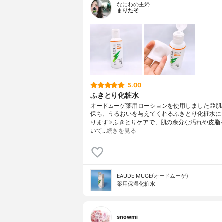
なにわの主婦
まりたそ
5.00
ふきとり化粧水
オードムーゲ薬用ローションを使用しました😊
保ち、うるおいを与えてくれるふきとり化粧水に
ります✨ふきとりケアで、肌の余分な汚れや皮脂
いて…
続きを見る
EAUDE MUGE(オードムーゲ)
薬用保湿化粧水
snowmi