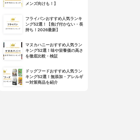
メンズ向けも！】
フライパンおすすめ人気ランキ
ング52選！【焦げ付かない・長
持ち！2026最新】
d program(d プログラム)
ALBION(アルビオン)
マヌカハニーおすすめ人気ラン
バイタライジング＆クリア ロ
フローラドリップ
キング52選！味や栄養価の高さ
ーション EX
3.99
(30)
を徹底比較・検証
¥6,545
4.01
(1)
¥3,279
ドッグフードおすすめ人気ラン
キング52選！無添加・アレルギ
ー対策商品を紹介