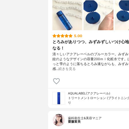
5.00
とろみがありつつ、みずみずしいつけ心地
なる！
清々しいアクアレーベルのブルーカラー。みずみ
紋のようなデザインの容量200ｍｌ化粧水です。
っと雫のように落ちるとろみ液ながらも、みずみ
感…
続きを見る
AQUALABEL(アクアレーベル)
トリートメントローション (ブライトニング
り
歯科衛生士&美容マニア
齋藤富美