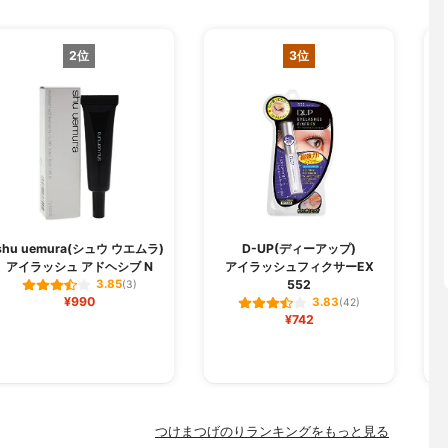
2位
3位
shu uemura(シュウ ウエムラ)
D-UP(ディーアップ)
アイラッシュ アドヘシブ N
アイラッシュフィクサーEX
552
3.85
(3)
¥990
3.83
(42)
¥742
つけまつげのりランキングをもっと見る