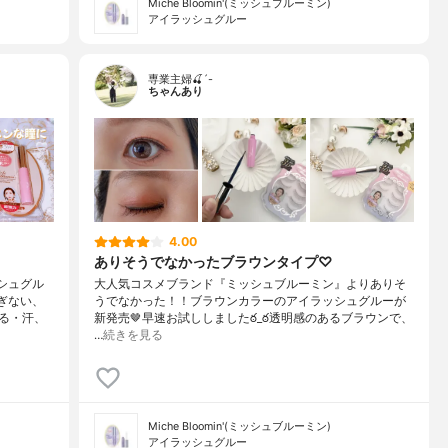
Miche Bloomin'(ミッシュブルーミン)
アイラッシュグルー
専業主婦🍒´-
ちゃんあり
4.00
ありそうでなかったブラウンタイプ♡
シュグル
大人気コスメブランド『ミッシュブルーミン』よりありそ
ぎない、
うでなかった！！ブラウンカラーのアイラッシュグルーが
る・汗、
新発売🤎早速お試ししましたఠ_ఠ透明感のあるブラウンで、
…
続きを見る
Miche Bloomin'(ミッシュブルーミン)
アイラッシュグルー