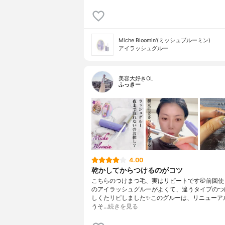
Miche Bloomin'(ミッシュブルーミン)
アイラッシュグルー
美容大好きOL
ふっきー
4.00
乾かしてからつけるのがコツ
こちらのつけまつ毛、実はリピートです🤭前回使
のアイラッシュグルーがよくて、違うタイプのつ
しくたリピしました✨このグルーは、リニューア
うそ…
続きを見る