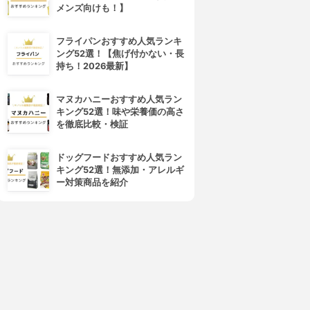
メンズ向けも！】
4位
5位
フライパンおすすめ人気ランキ
ング52選！【焦げ付かない・長
持ち！2026最新】
マヌカハニーおすすめ人気ラン
キング52選！味や栄養価の高さ
を徹底比較・検証
ドッグフードおすすめ人気ラン
キング52選！無添加・アレルギ
Diamond Lash(ダイヤモンド
KOJI(コージー)
ー対策商品を紹介
ラッシュ)
アイラッシュフィックス スト
アイラッシュグルー
ロングワン
3.82
3.83
(1)
¥990
¥875