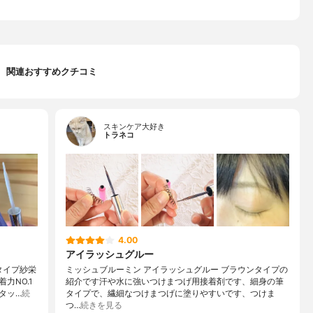
関連おすすめクチコミ
スキンケア大好き
トラネコ
4.00
アイラッシュグルー
タイプ紗栄
ミッシュブルーミン アイラッシュグルー ブラウンタイプの
力NO.1
紹介です汗や水に強いつけまつげ用接着剤です、細身の筆
タッ…
続
タイプで、繊細なつけまつげに塗りやすいです、つけま
つ…
続きを見る