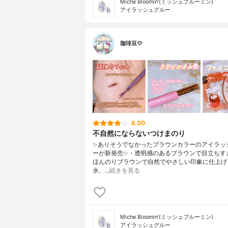
Miche Bloomin'(ミッシュブルーミン)
アイラッシュグルー
珈琲豆♡
4.00
不自然にならないつけまのり
✨ありそうでなかったブラウンカラーのアイラッ
ーが新発売✨・透明感のあるブラウンで目立ちす
ほんのりブラウンで自然でやさしい印象に仕上げ
水、…
続きを見る
Miche Bloomin'(ミッシュブルーミン)
アイラッシュグルー