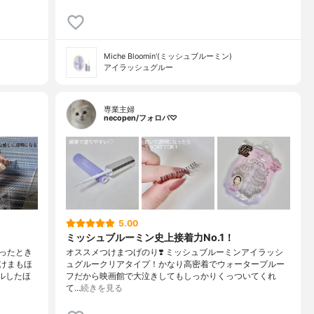
Miche Bloomin'(ミッシュブルーミン)
アイラッシュグルー
専業主婦
necopen/フォロバ♡
5.00
ミッシュブルーミン史上接着力No.1！
ったとき
オススメつけまつげのり❣️ ミッシュブルーミンアイラッシ
けまもほ
ュグルークリアタイプ！かなり高密着でウォータープルー
ルしたほ
フだから映画館で大泣きしてもしっかりくっついてくれ
て…
続きを見る