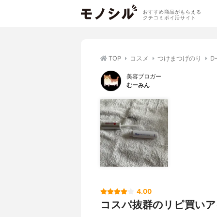
おすすめ商品がもらえる
クチコミポイ活サイト
TOP
コスメ
つけまつげのり
D
美容ブロガー
むーみん
4.00
コスパ抜群のリピ買いア