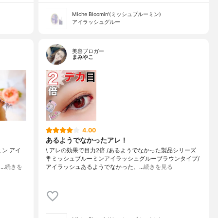
Miche Bloomin'(ミッシュブルーミン)
アイラッシュグルー
美容ブロガー
まみやこ
4.00
あるようでなかったアレ！
ミン アイ
\ アレの効果で目力2倍 /⁡⁡あるようでなかった製品シリーズ⁡⁡⁡
💐ミッシュブルーミンアイラッシュグルーブラウンタイプ/
ッ…
続きを
アイラッシュ⁡⁡⁡あるようでなかった、…
続きを見る