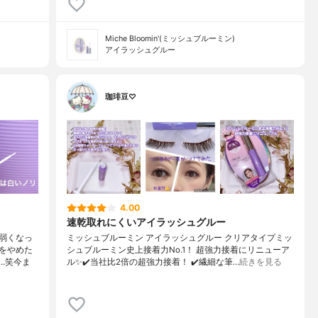
Miche Bloomin'(ミッシュブルーミン)
アイラッシュグルー
珈琲豆♡
4.00
速乾取れにくいアイラッシュグルー
弱くなっ
ミッシュブルーミン アイラッシュグルー クリアタイプミッ
をやめた
シュブルーミン史上接着力No.1！ 超強力接着にリニューア
…笑今ま
ル✨✔️当社比2倍の超強力接着！ ✔️繊細な筆…
続きを見る