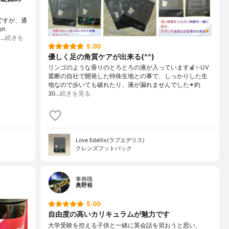
ですが、通
sh
…
続きを
5.00
優しく足の角質ケアが出来る(^^)
リンゴのような香りのとろとろの液が入っています🍎✨UV
遮断の自社で開発した特殊生地との事で、しっかりした生
地なので歩いても破れたり、液が漏れませんでした✴約
30…
続きを見る
Love Edellis(ラブエデリス)
クレンズフットパック
事務職
奥野裕
5.00
自由度の高いカリキュラムが魅力です
大学受験を控える子供と一緒に英会話を習おうと思い、