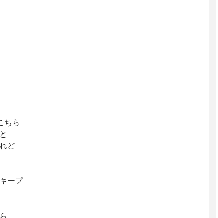
こちら
と
れど
キープ
ら