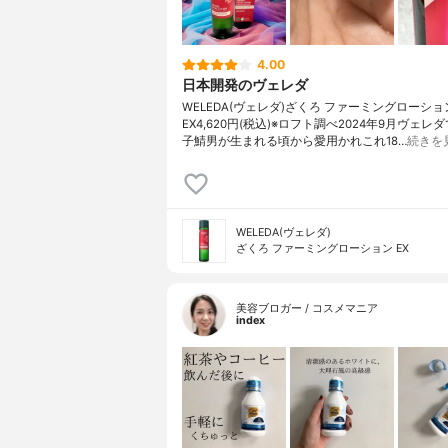
4.00
日本開発のヴェレダ
WELEDA(ヴェレダ)ざくろ ファーミングローショ
EX4,620円(税込)※ロフト調べ2024年9月ヴェレ
子鯖男が生まれる頃から愛用かれこれ18…
続きを
WELEDA(ヴェレダ)
ざくろ ファーミングローション EX
美容ブロガー / コスメマニア
index