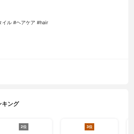
ル #ヘアケア #hair
ンキング
2位
3位