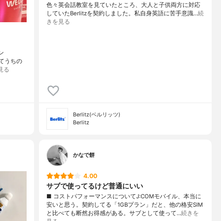
色々英会話教室を見ていたところ、大人と子供両方に対応
していたBerlitzを契約しました。私自身英語に苦手意識…
続
きを見る
ン
ダてうちの
見る
Berlitz(ベルリッツ)
Berlitz
かなで餅
4.00
サブで使ってるけど普通にいい
■ コストパフォーマンスについてJ:COMモバイル、本当に
安いと思う。契約してる「1GBプラン」だと、他の格安SIM
と比べても断然お得感がある。サブとして使って…
続きを