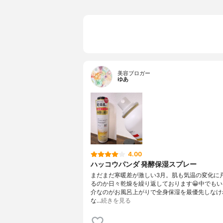
美容ブロガー
ゆあ
4.00
ハッコウパンダ 発酵保湿スプレー
まだまだ寒暖差が激しい3月。肌も気温の変化に
るのか日々乾燥を繰り返しております😀中でも
介なのがお風呂上がりで全身保湿を最優先しなけ
な…
続きを見る