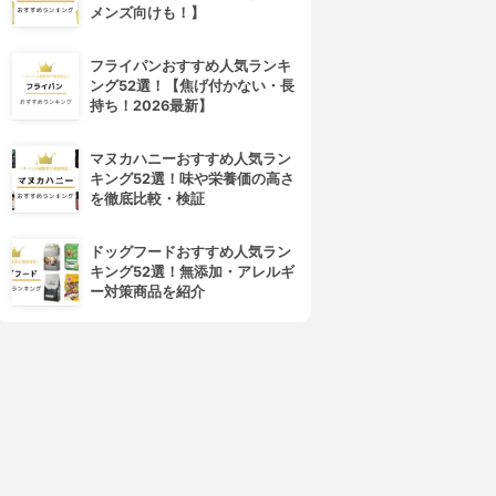
メンズ向けも！】
4位
5位
フライパンおすすめ人気ランキ
ング52選！【焦げ付かない・長
持ち！2026最新】
マヌカハニーおすすめ人気ラン
キング52選！味や栄養価の高さ
を徹底比較・検証
ドッグフードおすすめ人気ラン
キング52選！無添加・アレルギ
d program(d プログラム)
ALBION(アルビオン)
ー対策商品を紹介
バイタライジング＆クリア ロ
フローラドリップ
ーション EX
3.99
(30)
¥6,545
4.01
(1)
¥3,279