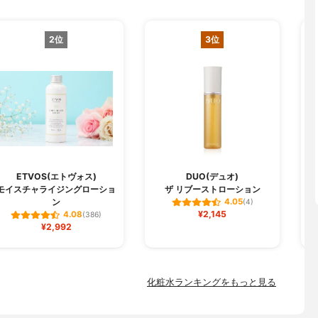
2位
3位
ETVOS(エトヴォス)
DUO(デュオ)
モイスチャライジングローショ
ザ リブーストローション
ン
4.05
(4)
¥2,145
4.08
(386)
¥2,992
化粧水ランキングをもっと見る