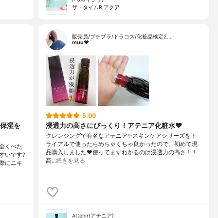
ザ・タイムR アクア
販売員/プチプラ/ドラコス/化粧品検定2…
muu❤︎
5.00
保湿を
浸透力の高さにびっくり！アテニア化粧水❤️
クレンジングで有名なアテニア✨スキンケアシリーズをト
ライアルで使ったらめちゃくちゃ良かったので、初めて現
全くべた
品購入しました❤️使ってまずわかるのは浸透力の高さ！！
すいです?
高…
続きを見る
際にニキ
Attenir(アテニア)