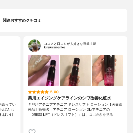
関連おすすめクチコミ
コスメと口コミが大好きな専業主婦
kirakiranoriko
5.00
薬用エイジングケアラインのシワ改善化粧水
戸惑ってい
＃PR #アテニアアテニア ドレスリフト ローション【医薬部
いちばん厄
外品】販売名：アテニア ローション DLrアテニアの
ればいけ
「DRESS LIFT（ドレスリフト）」は、コ…
続きを見る