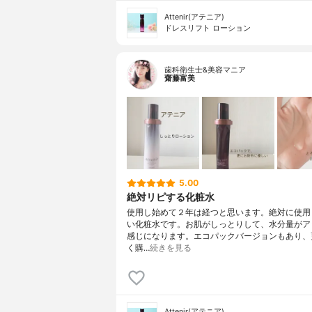
Attenir(アテニア)
ドレスリフト ローション
歯科衛生士&美容マニア
齋藤富美
5.00
絶対リピする化粧水
使用し始めて２年は経つと思います。絶対に使用
い化粧水です。お肌がしっとりして、水分量がア
感じになります。エコパックバージョンもあり、
く購…
続きを見る
Attenir(アテニア)