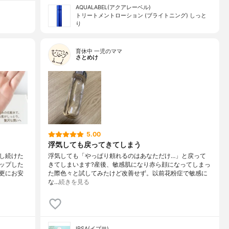
AQUALABEL(アクアレーベル)
トリートメントローション (ブライトニング) しっと
り
育休中 一児のママ
さとめけ
5.00
浮気しても戻ってきてしまう
し続けた
浮気しても「やっぱり頼れるのはあなただけ…」と戻って
ップした
きてしまいます?産後、敏感肌になり赤ら顔になってしまっ
更にお安
た際色々と試してみたけど改善せず。以前花粉症で敏感に
な…
続きを見る
IPSA(イプサ)