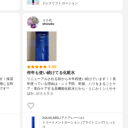
ドレスリフト ローション
３０代
shizuku
5.00
何年も使い続けてる化粧水
す！保湿
リニューアルされる前から８年程使い続けています！！長
感じる時
年使っている理由は・シミ予防、乾燥、ハリをまるごとケ
す^^
ア・美白ケアする高機能化粧水だから・とにかくシミやそ
ばか…
続きを見る
AQUALABEL(アクアレーベル)
トリートメントローション (ブライトニング) しっと
り