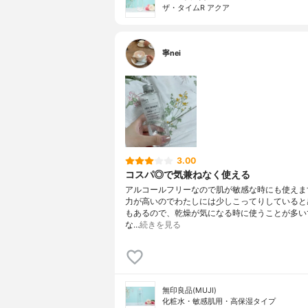
ザ・タイムR アクア
寧nei
3.00
コスパ◎で気兼ねなく使える
アルコールフリーなので肌が敏感な時にも使えま
力が高いのでわたしには少しこってりしていると
もあるので、乾燥が気になる時に使うことが多いで
な…
続きを見る
無印良品(MUJI)
化粧水・敏感肌用・高保湿タイプ