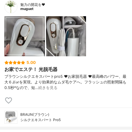
魅力の開花を❤︎
muguet
5.00
お家でエステ！ 光脱毛器
ブラウンシルクエキスパートpro5 ❤︎お家脱毛器 ❤︎最高峰のパワー、最
大６J/㎠を実現。より効果的なムダ毛ケアへ。フラッシュの照射間隔も
0.5秒*なので、短…
続きを見る
BRAUN(ブラウン)
シルクエキスパート Pro5