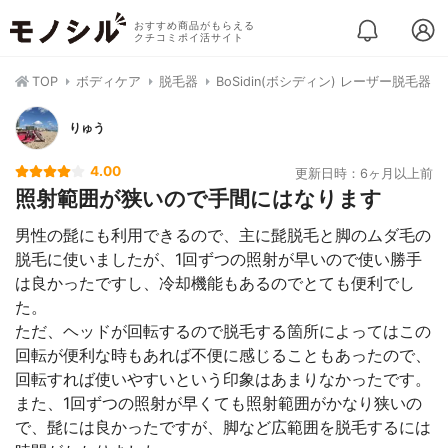
おすすめ商品がもらえる
クチコミポイ活サイト
TOP
ボディケア
脱毛器
BoSidin(ボシディン) レーザー脱毛器
りゅう
4.00
更新日時：6ヶ月以上前
照射範囲が狭いので手間にはなります
男性の髭にも利用できるので、主に髭脱毛と脚のムダ毛の
脱毛に使いましたが、1回ずつの照射が早いので使い勝手
は良かったですし、冷却機能もあるのでとても便利でし
た。
ただ、ヘッドが回転するので脱毛する箇所によってはこの
回転が便利な時もあれば不便に感じることもあったので、
回転すれば使いやすいという印象はあまりなかったです。
また、1回ずつの照射が早くても照射範囲がかなり狭いの
で、髭には良かったですが、脚など広範囲を脱毛するには