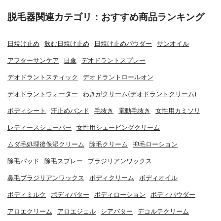
脱毛器関連カテゴリ：おすすめ商品ランキング
日焼け止め
飲む日焼け止め
日焼け止めパウダー
サンオイル
アフターサンケア
日傘
デオドラントスプレー
デオドラントスティック
デオドラントロールオン
デオドラントウォーター
わきがクリーム(デオドラントクリーム)
ボディシート
汗止めバンド
毛抜き
電動毛抜き
女性用カミソリ
レディースシェーバー
女性用シェービングクリーム
ムダ毛処理後保湿クリーム
除毛クリーム
抑毛ローション
除毛パッド
除毛スプレー
ブラジリアンワックス
鼻毛ブラジリアンワックス
ボディクリーム
ボディオイル
ボディミルク
ボディバター
ボディローション
ボディパウダー
アロエクリーム
アロエジェル
シアバター
デコルテクリーム