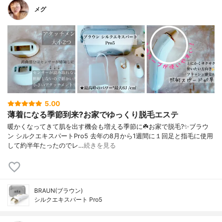
メグ
5.00
薄着になる季節到来?お家でゆっくり脱毛エステ
暖かくなってきて肌を出す機会も増える季節に☘️お家で脱毛?✨ブラウ
ン シルクエキスパートPro5 去年の8月から1週間に１回足と指毛に使用
して約半年たったのでレ…
続きを見る
BRAUN(ブラウン)
シルクエキスパート Pro5