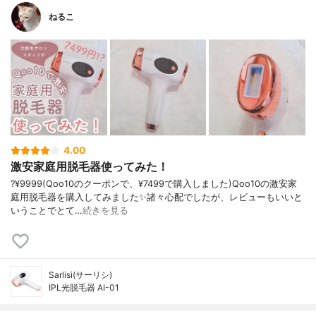
ねるこ
4.00
激安家庭用脱毛器使ってみた！
?¥9999(Qoo10のクーポンで、¥7499で購入しました)Qoo10の激安家
庭用脱毛器を購入してみました✨諸々心配でしたが、レビューもいいと
いうことでとて…
続きを見る
Sarlisi(サーリシ)
IPL光脱毛器 AI-01