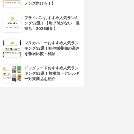
メンズ向けも！】
フライパンおすすめ人気ランキ
ング52選！【焦げ付かない・長
持ち！2026最新】
マヌカハニーおすすめ人気ラン
4位
5位
キング52選！味や栄養価の高さ
を徹底比較・検証
ドッグフードおすすめ人気ラン
キング52選！無添加・アレルギ
ー対策商品を紹介
LEDラバー
LAVIE(ラヴィ)
本初のLED照射式・光美容器
IPL光エステ脱毛器 LVA600
『コラーゲン脱毛LV』
3.96
¥48,000
3.97
¥71,500