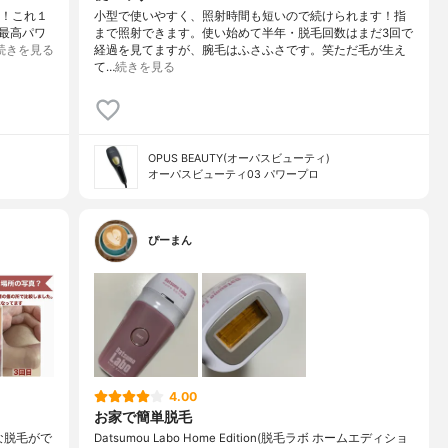
す！これ１
小型で使いやすく、照射時間も短いので続けられます！指
最高パワ
まで照射できます。使い始めて半年・脱毛回数はまだ3回で
続きを見る
経過を見てますが、腕毛はふさふさです。笑ただ毛が生え
て…
続きを見る
OPUS BEAUTY(オーパスビューティ)
オーパスビューティ03 パワープロ
ぴーまん
4.00
お家で簡単脱毛
な脱毛がで
Datsumou Labo Home Edition(脱毛ラボ ホームエディショ