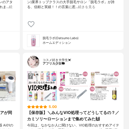
ンのアタ
ン)業界トップクラスの大手脱毛サロン「脱毛ラボ」が誇
れま…
続
る、信頼と実績！！の言葉に惹…
続きを見る
脱毛ラボ(Datsumo Labo)
ホームエディション
コスメ好き大学生💓
アフリカ少女🐘
5.00
アが同
【保存版】＼みんなVIO処理ってどうしてるの？／
カミソリ〜ローションまで集めてみた🙌
 Ai01の
今回は、なかなか人に聞けない、VIO処理のおすすめアイテ