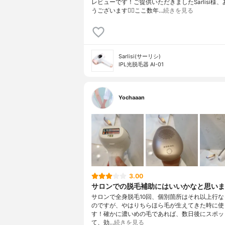
レビューです！ご提供いただきましたSarlisi様
うございます🙇‍♀️ここ数年…
続きを見る
Sarlisi(サーリシ)
IPL光脱毛器 AI-01
Yochaaan
3.00
サロンでの脱毛補助にはいいかなと思いま
サロンで全身脱毛10回、個別箇所はそれ以上行な
のですが、やはりちらほら毛が生えてきた時に使
す！確かに濃いめの毛であれば、数日後にスポッ
て、効…
続きを見る