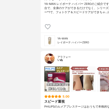
YA-MAN レイボーテ ハイパー ZEROのご紹介で
台で、全身のケアができるだけでなく、シリーズ
ー*1で、フォトケア＆スピードケアができちゃ…
YA-MAN
レイボーテ ハイパーZERO
アラフォー
いぬ
5.00
スピード重視
PHILIPSのルメアプレステージはおうちで本格的