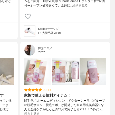
、ありがと
ムをご紹介！10位✔️貝印 bi-hada ompa L ホルダー替刃2個
付→オープン価格安くて、全身に…
続きを見る
Sarlisi(サーリシ)
IPL光脱毛器 AI-01
韓国コスメ
aqua
5.00
す
家族で使える便利アイテム！
っている
脱毛ラボ ホームエディション「ドクターシーラボグループ
ってま
の脱毛サロン・脱毛ラボ」が開発した家庭用光美容器✨な
と抜け
んと全身ケアがたったの15分で完了します?！！?ポイン…
続きを見る