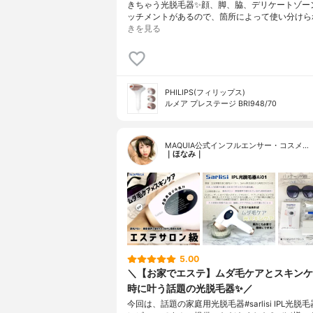
きちゃう光脱毛器✨顔、脚、脇、デリケートゾー
ッチメントがあるので、箇所によって使い分けら
きを見る
PHILIPS(フィリップス)
ルメア プレステージ BRI948/70
MAQUIA公式インフルエンサー・コスメ…
｜ほなみ｜
5.00
＼【お家でエステ】ムダ毛ケアとスキンケ
時に叶う話題の光脱毛器✨／
今回は、話題の家庭用光脱毛器#sarlisi IPL光脱毛器