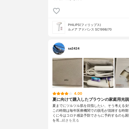
PHILIPS(フィリップス)
ルメア アドバンス SC1998/70
sa2424
4.00
夏に向けて購入したブラウンの家庭用光
夏までにツルツル肌を目指したい、そう考える女
この時期は毎年医療機関での脱毛が混雑する時期
くに今はコロナ感染予防でさらに予約するのも困
を耳…
続きを見る