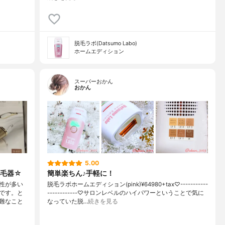
脱毛ラボ(Datsumo Labo)
ホームエディション
スーパーおかん
おかん
5.00
脱毛器☆
簡単楽ちん♪手軽に！
性が多い
脱毛ラボホームエディション(pink)¥64980+tax♡-----------
です。と
------------♡サロンレベルのハイパワーということで気に
難なこと
なっていた脱…
続きを見る