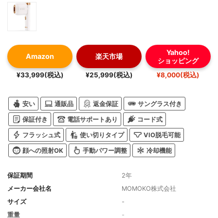
Yahoo!
Amazon
楽天市場
ショッピング
¥33,999(税込)
¥25,999(税込)
¥8,000(税込)
安い
通販品
返金保証
サングラス付き
保証付き
電話サポートあり
コード式
フラッシュ式
使い切りタイプ
VIO脱毛可能
顔への照射OK
手動パワー調整
冷却機能
保証期間
2年
メーカー会社名
MOMOKO株式会社
サイズ
-
重量
-