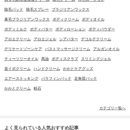
除毛パッド
除毛スプレー
ブラジリアンワックス
鼻毛ブラジリアンワックス
ボディクリーム
ボディオイル
ボディミルク
ボディバター
ボディローション
ボディパウダー
アロエクリーム
アロエジェル
シアバター
デコルテクリーム
デリケートゾーンケア
バストマッサージクリーム
アルガンオイル
ティーツリーオイル
馬油
ボディスクラブ
スリミングジェル
首イボクリーム
ハンドクリーム
かかとケアグッズ
エアーストッキング
パラフィンパック
足角質パック
かかとクリーム
軽石
カテゴリ一覧へ
よく見られている人気おすすめ記事