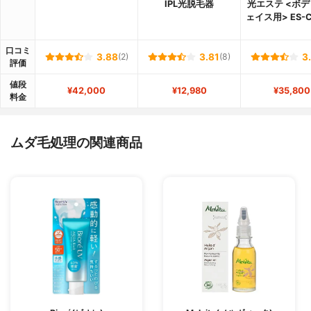
IPL光脱毛器
光エステ <ボテ
ェイス用> ES-
口コミ
3.88
(2)
3.81
(8)
3
評価
値段
¥42,000
¥12,980
¥35,800
料金
ムダ毛処理の関連商品