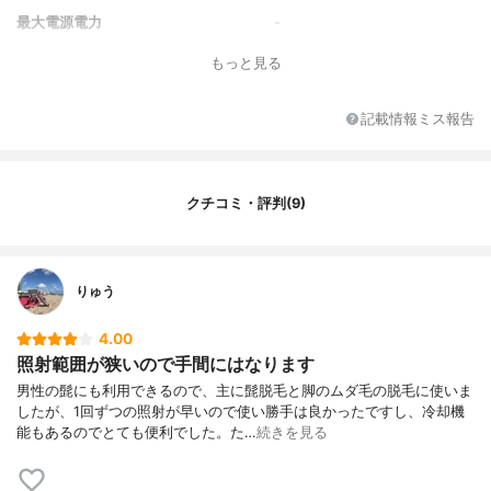
最大電源電力
-
電圧
-
もっと見る
カラー
ホワイト
カラーバリエーション
-
記載情報ミス報告
付属品
サングラス、ACコード、シェ
ーバー、説明書
アタッチメント詳細
-
クチコミ・評判(9)
コードの長さ
-
カートリッジの価格
-
照射可能部位
顔、脇、VIO、脚、腕
りゅう
出力調整の段階数
5段階
4.00
照射数
30万回
照射範囲が狭いので手間にはなります
カートリッジ交換や買い替えなしで全
1000回
身脱毛できる回数
男性の髭にも利用できるので、主に髭脱毛と脚のムダ毛の脱毛に使いま
したが、1回ずつの照射が早いので使い勝手は良かったですし、冷却機
片方の腋を一度脱毛するのに必要な照
-
能もあるのでとても便利でした。た…
続きを見る
射回数
片方の腋を一度脱毛するのに必要な照
1.5分
射時間