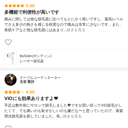
5.00
多機能で利便性が高いです
痛みに関しては他な脱毛器に比べてもとにかく軽いですし、最高レベル
でさえ多少の熱さを感じる程度なので痛みは非常に少ないです。また、
美肌ケアなど他な脱毛器にはあまり…
続きを見る
BoSidin(ボシディン)
レーザー脱毛器
テーブルコーディネーター
古谷 梨沙
4.00
VIOにも効果ありますよ❤️
手足は数年前にサロンで脱毛しました💖ですが思い切ってVIO脱毛がし
たくて、でも痛いのも恥ずかしいのも嫌だな〜と思っていたので、家庭
用光脱毛器を探していました。色…
続きを見る