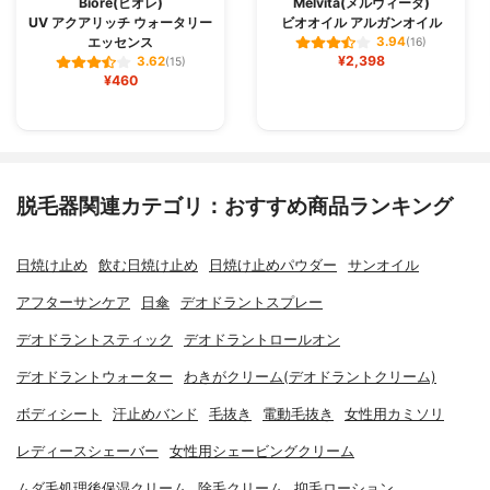
Bioré(ビオレ)
Melvita(メルヴィータ)
UV アクアリッチ ウォータリー
ビオオイル アルガンオイル
エッセンス
3.94
(16)
¥2,398
3.62
(15)
¥460
脱毛器関連カテゴリ：おすすめ商品ランキング
日焼け止め
飲む日焼け止め
日焼け止めパウダー
サンオイル
アフターサンケア
日傘
デオドラントスプレー
デオドラントスティック
デオドラントロールオン
デオドラントウォーター
わきがクリーム(デオドラントクリーム)
ボディシート
汗止めバンド
毛抜き
電動毛抜き
女性用カミソリ
レディースシェーバー
女性用シェービングクリーム
ムダ毛処理後保湿クリーム
除毛クリーム
抑毛ローション