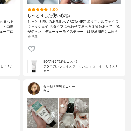
5.00
しっとりした使い心地♪
ら選べる
しっとり潤いのある肌へ💕BOTANIST ボタニカルフェイス
キビ由来
ウォッシュ🌱 肌タイプに合わせて選べる３種類あって、私
ューブ白
が使った「デューイーモイスチャー」は乾燥肌向け…
続き
を見る
BOTANIST(ボタニスト)
ーモイスチ
ボタニカルフェイスウォッシュ デューイーモイスチ
ャー
会社員 / 美容モニター
みこ