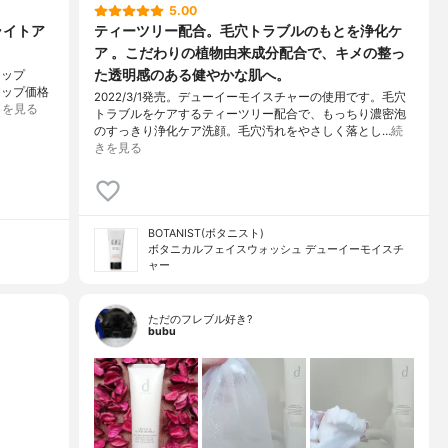
5.00
ライトア
ティーツリー配合。毛穴トラブルのもとを浄化ケ
ア 。こだわりの植物由来成分配合で、キメの整っ
た透明感のある健やかな肌へ。
アップ
アップ価格
2022/3/1発売。デューイーモイスチャーの使用です。毛穴
きを見る
トラブルをケアするティーツリー配合で、もっちり濃密泡
のすっきり浄化ケア洗顔。毛穴汚れをやさしく落とし…
続
きを見る
BOTANIST(ボタニスト)
ボタニカルフェイスウォッシュ デューイーモイスチ
ャー
ただのフレブル好き?
bubu