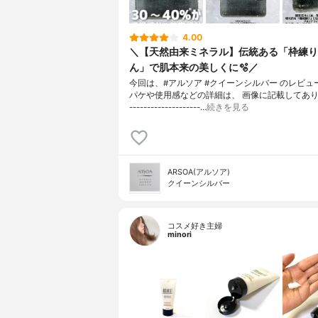
4.00
＼【天然由来ミネラル】伝統ある「枠練り
ん」で肌本来の美しくに🫧／
今回は、#アルソア #クイーンシルバー のレビュ
パケや使用感などの詳細は、 画像に記載してあります
--------------------…
続きを見る
ARSOA(アルソア)
クイーンシルバー
コスメ好き主婦
minori