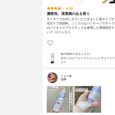
4.00
濃密泡、清潔感のある香り
モニターでお試しせていただきました肌タイプか
毛穴ケア洗顔料。シンプルなパッケージでサトウ
のバイオマスプラスチックを使用した環境対応チ
いク…
続きを見る
BOTANIST(ボタニスト)
ボタニカルフェイスウォッシュ デューイ
ャー
イエベ春
なゆ