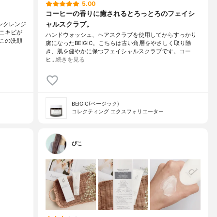
5.00
コーヒーの香りに癒されるとろっとろのフェイシ
ャルスクラブ。
ンクレンジ
ニキビが
ハンドウォッシュ、ヘアスクラブを使用してからすっかり
この洗顔
虜になったBEIGIC。こちらは古い角層をやさしく取り除
き、肌を健やかに保つフェイシャルスクラブです。コー
ヒ…
続きを見る
BEIGIC(ベージック)
コレクティング エクスフォリエーター
ぴこ