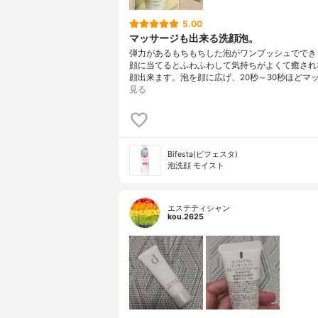
5.00
マッサージも出来る洗顔泡。
弾力があるもちもちした泡がワンプッシュでできます(
顔に当てるとふわふわして気持ちがよくて癒され
顔出来ます。泡を顔に広げ、20秒～30秒ほどマッ
見る
Bifesta(ビフェスタ)
泡洗顔 モイスト
エステティシャン
kou.2625