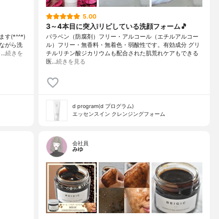
5.00
3～4本目に突入❕リピしている洗顔フォーム🎵
*^^*)
パラベン（防腐剤）フリー・アルコール（エチルアルコー
ながら洗
ル）フリー・無香料・無着色・弱酸性です。有効成分 グリ
…
続きを
チルリチン酸ジカリウムも配合された肌荒れケアもできる
医…
続きを見る
d program(d プログラム)
エッセンスイン クレンジングフォーム
会社員
みゆ