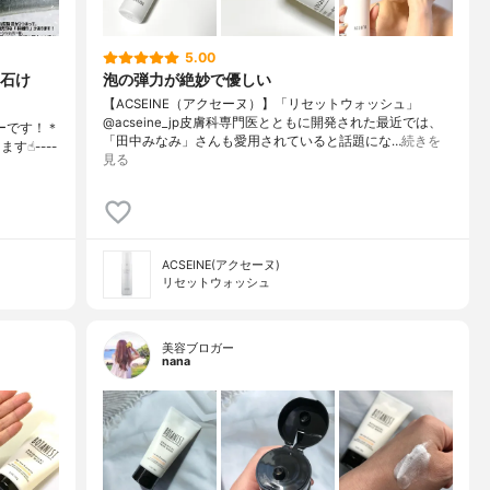
5.00
石け
泡の弾力が絶妙で優しい
【ACSEINE（アクセーヌ）】「リセットウォッシュ」
@acseine_jp皮膚科専門医とともに開発された最近では、
ーです！＊
「田中みなみ」さんも愛用されていると話題にな…
続きを
☝︎----
見る
ACSEINE(アクセーヌ)
リセットウォッシュ
美容ブロガー
nana