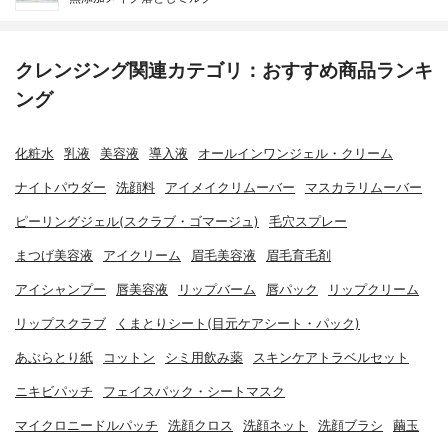
クレンジング関連カテゴリ：おすすめ商品ランキ
ング
化粧水
乳液
美容液
導入液
オールインワンジェル・クリーム
ナイトパウダー
洗顔料
アイメイクリムーバー
マスカラリムーバー
ピーリングジェル(スクラブ・ゴマージュ)
毛穴スプレー
まつげ美容液
アイクリーム
眉毛美容液
眉毛育毛剤
アイシャンプー
唇美容液
リップバーム
唇パック
リップクリーム
リップスクラブ
くまとりシート(目元ケアシート・パック)
あぶらとり紙
コットン
シミ用飲み薬
スキンケアトラベルセット
ニキビパッチ
フェイスパック・シートマスク
マイクロニードルパッチ
洗顔クロス
洗顔ネット
洗顔ブラシ
繭玉