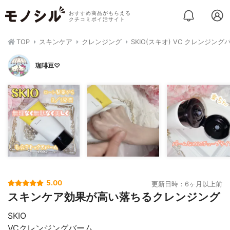
おすすめ商品がもらえる
クチコミポイ活サイト
TOP
スキンケア
クレンジング
SKIO(スキオ) VC クレンジング
珈琲豆♡
5.00
更新日時：6ヶ月以上前
スキンケア効果が高い落ちるクレンジング
SKIO
VCクレンジングバーム