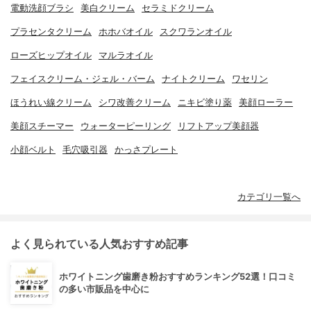
電動洗顔ブラシ
美白クリーム
セラミドクリーム
プラセンタクリーム
ホホバオイル
スクワランオイル
ローズヒップオイル
マルラオイル
フェイスクリーム・ジェル・バーム
ナイトクリーム
ワセリン
ほうれい線クリーム
シワ改善クリーム
ニキビ塗り薬
美顔ローラー
美顔スチーマー
ウォーターピーリング
リフトアップ美顔器
小顔ベルト
毛穴吸引器
かっさプレート
カテゴリ一覧へ
よく見られている人気おすすめ記事
ホワイトニング歯磨き粉おすすめランキング52選！口コミ
の多い市販品を中心に