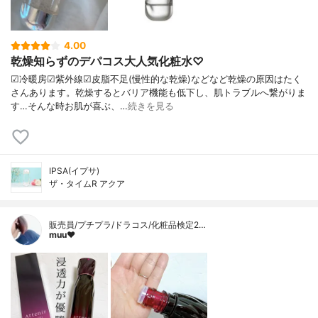
4.00
乾燥知らずのデパコス大人気化粧水♡
☑︎冷暖房☑︎紫外線☑︎皮脂不足(慢性的な乾燥)などなど乾燥の原因はたく
さんあります。乾燥するとバリア機能も低下し、肌トラブルへ繋がりま
す…そんな時お肌が喜ぶ、…
続きを見る
IPSA(イプサ)
ザ・タイムR アクア
販売員/プチプラ/ドラコス/化粧品検定2…
muu❤︎