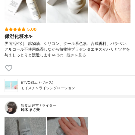
5.00
保湿化粧水✨
界面活性剤、鉱物油、シリコン、タール系色素、合成香料、パラベン、
アルコール不使用保湿しながら植物性プラセンタエキスがハリとツヤを
与えしっとりと浸透します☺︎ほの…
続きを見る
ETVOS(エトヴォス)
モイスチャライジングローション
飲食店経営 / ライター
鈴木 まさ美