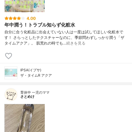
4.00
年中潤う！トラブル知らず化粧水
自分に合う化粧品に出会えていない人は一度は試してほしい化粧水で
す！ さらっとしたテクスチャーなのに、季節問わずしっかり潤う「ザ
タイムアクア」。 肌荒れの時でも…
続きを見る
IPSA(イプサ)
ザ・タイムR アクア
育休中 一児のママ
さとめけ