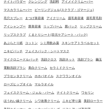
ナイトパウダー
クレンジング
洗顔料
アイメイクリムーバー
マスカラリムーバー
ピーリングジェル(スクラブ・ゴマージュ)
毛穴スプレー
まつげ美容液
アイクリーム
眉毛美容液
眉毛育毛剤
アイシャンプー
唇美容液
リップバーム
唇パック
リップクリーム
リップスクラブ
くまとりシート(目元ケアシート・パック)
あぶらとり紙
コットン
シミ用飲み薬
スキンケアトラベルセット
ニキビパッチ
フェイスパック・シートマスク
マイクロニードルパッチ
洗顔クロス
洗顔ネット
洗顔ブラシ
繭玉
電動洗顔ブラシ
美白クリーム
セラミドクリーム
プラセンタクリーム
ホホバオイル
スクワランオイル
ローズヒップオイル
マルラオイル
フェイスクリーム・ジェル・バーム
ナイトクリーム
ワセリン
ほうれい線クリーム
シワ改善クリーム
ニキビ塗り薬
美顔ローラー