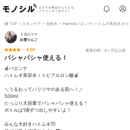
おすすめ商品がもらえる
クチコミポイ活サイト
TOP
スキンケア
化粧水
Paenna(パエンナ) ハトムギ美容水 in
２児のママ
白雪りんご
4.00
更新日時：6ヶ月以上前
バシャバシャ使える！
🍎パエンナ
ハトムギ美容水ｉｎヒアルロン酸🍎
＼うるおってハリツヤのある肌へ！／
500ml
たっぷり大容量でバシャバシャ使える！
ボトルは1滴ずつ出しやすいよ！
みんな大好きハトムギ🥺