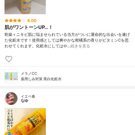
4.00
肌がワントーンUP…！
乾燥＋ニキビ肌に悩ませられている当方がついに運命的な出会いを遂げ
た化粧水です！使用感としては爽やかな柑橘系の香りがビタミンCを思
わせてくれます。化粧水にしてはや…
続きを見る
メラノCC
薬用しみ対策 美白化粧水
イエベ春
なゆ