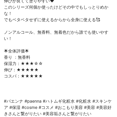
伸びが良くて塗りやすい❤️
このシリーズ何個か使ったけどその中でもしっとりめか
な！
でもベタベタせずに使えるからから全身に使える🥰
ノンアルコール、無香料、無着色だから誰でも使いやす
い！
🌟全体評価🌟
香り ：無香料
保湿力：★★★☆☆
伸び：★★★★★
コスパ：★★★★★
#パエンナ #paenna #ハトムギ化粧水 #化粧水 #スキンケ
ア #保湿 #cosme #コスメ #おこもり美容 #美容 #美容好
きさんと繋がりたい #美容垢さんと繋がりたい