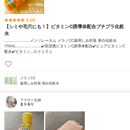
5.00
【シミや毛穴にも！】ビタミンC誘導体配合プチプラ化粧
水
……………………メンソレータム メラノCC薬用しみ対策 美白化粧水
170mL……………………✔️高浸透ビタミンC誘導体配合✔️ピュアビタミンC
配合✔️ビタミン…
続きを見る
メラノCC
薬用しみ対策 美白化粧水
アラサー主婦
まりるり