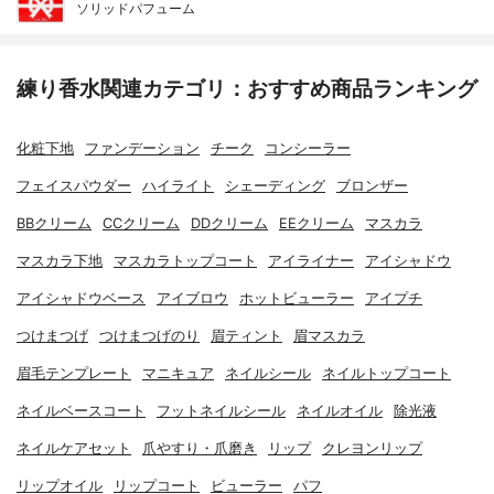
ソリッドパフューム
練り香水関連カテゴリ：おすすめ商品ランキング
化粧下地
ファンデーション
チーク
コンシーラー
フェイスパウダー
ハイライト
シェーディング
ブロンザー
BBクリーム
CCクリーム
DDクリーム
EEクリーム
マスカラ
マスカラ下地
マスカラトップコート
アイライナー
アイシャドウ
アイシャドウベース
アイブロウ
ホットビューラー
アイプチ
つけまつげ
つけまつげのり
眉ティント
眉マスカラ
眉毛テンプレート
マニキュア
ネイルシール
ネイルトップコート
ネイルベースコート
フットネイルシール
ネイルオイル
除光液
ネイルケアセット
爪やすり・爪磨き
リップ
クレヨンリップ
リップオイル
リップコート
ビューラー
パフ