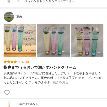
ビューティハンドセラム リンクル＆ブライト
恵未
4.00
指先までうるおいで満たすハンドクリーム
美肌菌*やリポソーム*1などに着目した、デリケートな手肌をやさしく
包み込むハンドクリーム。黄色の超しっとりは手荒れケア、ピンクのし
っとりはネイルケア、緑のさらさ…
続きを見る
Purunt.(プルント)