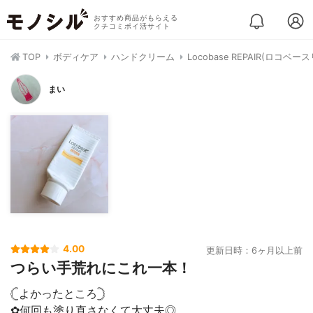
おすすめ商品がもらえる
クチコミポイ活サイト
TOP
ボディケア
ハンドクリーム
Locobase REPAIR(ロコベ
まい
4.00
更新日時：6ヶ月以上前
つらい手荒れにこれ一本！
𓊆よかったところ𓊇
✿何回も塗り直さなくて大丈夫◎