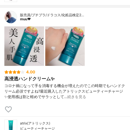
販売員/プチプラ/ドラコス/化粧品検定2…
muu❤︎
4.00
高浸透ハンドクリーム✨
コロナ禍になって手を消毒する機会が増えたのでこの時期でもハンドク
リーム必須ですよね?最近購入したアトリックスビューティーチャージ
✨使用感は割と軽めでサラッとして…
続きを見る
atrix(アトリックス)
ビューティーチャージ