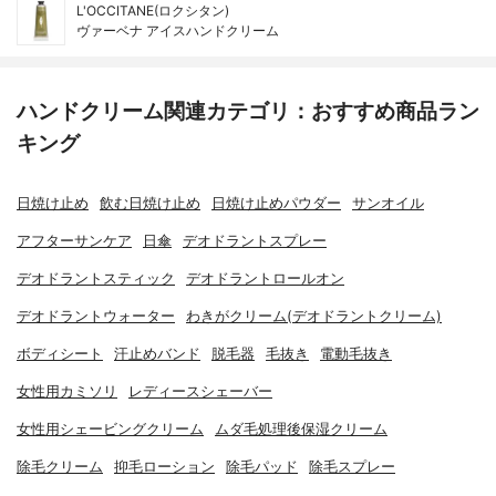
L'OCCITANE(ロクシタン)
ヴァーベナ アイスハンドクリーム
ハンドクリーム関連カテゴリ：おすすめ商品ラン
キング
日焼け止め
飲む日焼け止め
日焼け止めパウダー
サンオイル
アフターサンケア
日傘
デオドラントスプレー
デオドラントスティック
デオドラントロールオン
デオドラントウォーター
わきがクリーム(デオドラントクリーム)
ボディシート
汗止めバンド
脱毛器
毛抜き
電動毛抜き
女性用カミソリ
レディースシェーバー
女性用シェービングクリーム
ムダ毛処理後保湿クリーム
除毛クリーム
抑毛ローション
除毛パッド
除毛スプレー