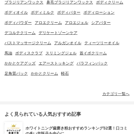
ブラジリアンワックス
鼻毛ブラジリアンワックス
ボディクリーム
ボディオイル
ボディミルク
ボディバター
ボディローション
ボディパウダー
アロエクリーム
アロエジェル
シアバター
デコルテクリーム
デリケートゾーンケア
バストマッサージクリーム
アルガンオイル
ティーツリーオイル
馬油
ボディスクラブ
スリミングジェル
首イボクリーム
かかとケアグッズ
エアーストッキング
パラフィンパック
足角質パック
かかとクリーム
軽石
カテゴリ一覧へ
よく見られている人気おすすめ記事
ホワイトニング歯磨き粉おすすめランキング52選！口コミ
の多い市販品を中心に