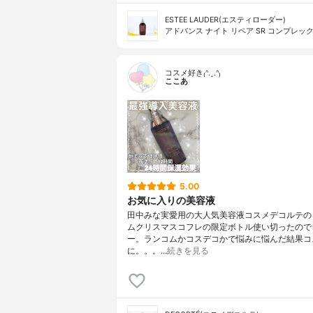
ESTEE LAUDER(エスティローダー)
アドバンス ナイト リペア SR コンプレック
コスメ好き₍ᐢ.ˬ.ᐢ₎
ここあ
5.00
お気に入りの美容液
田中みな実愛用の大人気美容液コスメデコルテの
ムクリスマスコフレの限定ボトル使い切ったので
ー。ランコムかコスデコかで悩みに悩んだ結果コ
に。。。…
続きを見る