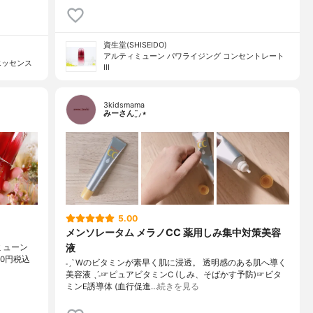
資生堂(SHISEIDO)
アルティミューン パワライジング コンセントレート
エッセンス
III
3kidsmama
みーさん¨̮⸝⋆
5.00
メンソレータム メラノCC 薬用しみ集中対策美容
液
ミューン
00円税込
˗ˏˋ Wのビタミンが素早く肌に浸透。 透明感のある肌へ導く
美容液 ˎˊ˗☞ピュアビタミンC (しみ、そばかす予防)☞ビタ
ミンE誘導体 (血行促進…
続きを見る