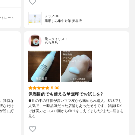
メラノCC
ントレート
薬用しみ集中対策 美容液
元スタイリスト
もちきち
5.00
保湿目的でも使える♥️無印でお試しを?
。独特な
●世の中の評価が高いママ友から薦められ購入。SNSでも
液なだけ
人気で、一時品薄だった店舗もあったそうです。雑誌LDK
が逆に好
では実力とコスパ面からSK-IIをこえてました?また…
続きを
見る