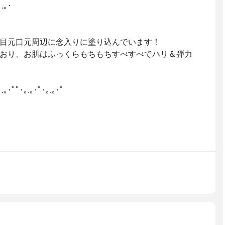
｡.｡･
目元口元周辺に念入りに塗り込んでいます！
おり、お肌はふっくらもちもちすべすべでハリ＆弾力
｡.｡･ﾟﾟ･｡.｡･ﾟ･｡.｡･ﾟ