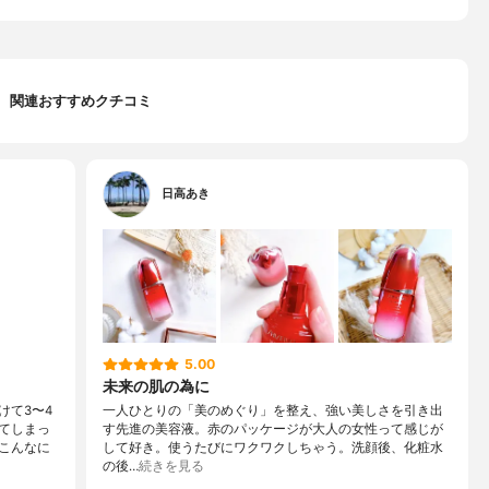
関連おすすめクチコミ
日高あき
5.00
未来の肌の為に
けて3〜4
一人ひとりの「美のめぐり」を整え、強い美しさを引き出
てしまっ
す先進の美容液。赤のパッケージが大人の女性って感じが
こんなに
して好き。使うたびにワクワクしちゃう。洗顔後、化粧水
の後…
続きを見る