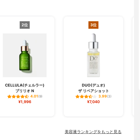
2位
3位
CELLULA(チェルラー)
DUO(デュオ)
ブリリオ N
ザ リペアショット
フ
4.01
3.99
(9)
(3)
¥1,996
¥7,040
美容液ランキングをもっと見る