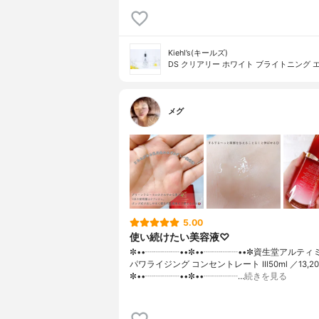
Kiehl’s(キールズ)
DS クリアリー ホワイト ブライトニング 
メグ
5.00
使い続けたい美容液♡
✼••┈┈┈┈••✼••┈┈┈┈••✼資生堂アルティ
パワライジング コンセントレート Ⅲ50ml ／13,2
✼••┈┈┈┈••✼••┈┈┈┈…
続きを見る