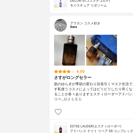
DECORTÉ(コスメデコルテ)
モイスチュア リポソーム
アラカン コスメ好き
Sara
4.00
さすがロングセラー
肌のゆらぎが季節の変わり目長引くマスク生活で
す私使うコスメによってはピリピリしたり痒くな
ることが多々ありますエスティローダーアドバン
リペ…
続きを見る
ESTEE LAUDER(エスティローダー)
アドバンス ナイト リペア SR コンプレック