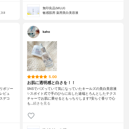
無印良品(MUJI)
スⅡ
敏感肌用 薬用美白美容液
kaho
5.00
お肌に透明感と白さを！！
リポソー
SNSでバズっていて気になっていたキールズの美白美容液
レビュ
✨スポイト式で手のひらに出した途端とろんとしたテクス
スデコ
チャーでお肌に乗せるともっちりします?安らぐ香りで心
も…
続きを見る