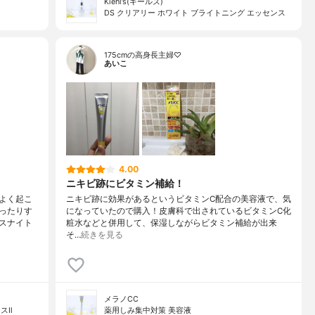
Kiehl’s(キールズ)
DS クリアリー ホワイト ブライトニング エッセンス
175cmの高身長主婦♡
あいこ
4.00
ニキビ跡にビタミン補給！
よく起こ
ニキビ跡に効果があるというビタミンC配合の美容液で、気
ったりす
になっていたので購入！皮膚科で出されているビタミンC化
スナイト
粧水などと併用して、保湿しながらビタミン補給が出来
そ…
続きを見る
メラノCC
スⅡ
薬用しみ集中対策 美容液