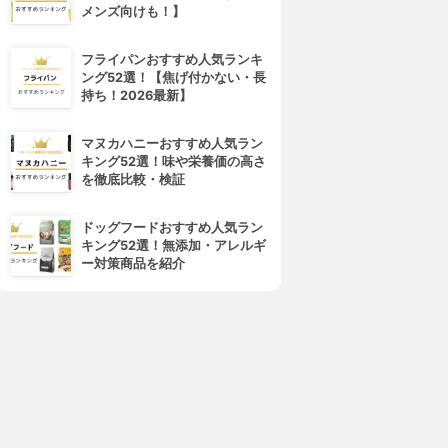
メンズ向けも！】
フライパンおすすめ人気ランキ
ング52選！【焦げ付かない・長
4位
5位
持ち！2026最新】
マヌカハニーおすすめ人気ラン
キング52選！味や栄養価の高さ
を徹底比較・検証
ドッグフードおすすめ人気ラン
キング52選！無添加・アレルギ
ー対策商品を紹介
フレイスラボ
LANCOME(ランコム)
レイスラボ FLAIS LABO ホ
ジェニフィック アルティメ セ
ワイト VC セラム
ラム
3.99
3.98
(54)
¥3,278
¥17,820