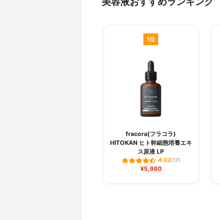
美容液おすすめランキング
1位
fracora(フラコラ)
HITOKAN ヒト幹細胞培養エキ
ス原液 LP
4.02
(17)
¥5,980