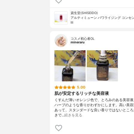
資生堂(SHISEIDO)
アルティミューン パワライジング コンセ
III
コスメ初心者OL
mineraru
5.00
肌が安定するリッチな美容液
くすんだ薄いオレンジ色で、とろみのある美容液
ハーブのような香りがわずかにします。高い美容
あって、スタンダードな良い香りではないところ
きで…
続きを見る