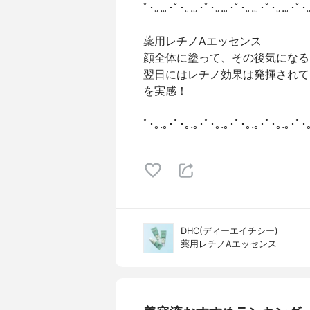
ﾟ･｡.｡･ﾟ･｡.｡･ﾟ･｡.｡･ﾟ･｡.｡･ﾟ･｡.｡･ﾟ･
薬用レチノAエッセンス
顔全体に塗って、その後気になる
翌日にはレチノ効果は発揮されて
を実感！
ﾟ･｡.｡･ﾟ･｡.｡･ﾟ･｡.｡･ﾟ･｡.｡･ﾟ･｡.｡･ﾟ･
DHC(ディーエイチシー)
薬用レチノAエッセンス