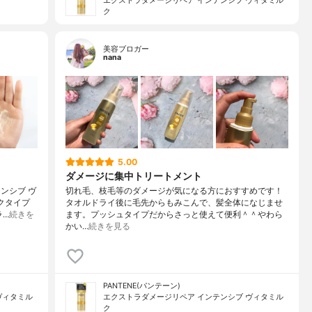
エクストラダメージリペア インテンシブ ヴィタミル
ク
美容ブロガー
nana
5.00
ダメージに集中トリートメント
テンシブ ヴ
切れ毛、枝毛等のダメージが気になる方におすすめです！
クタイプ
タオルドライ後に毛先からもみこんで、髪全体になじませ
ラ…
続きを
ます。プッシュタイプだからさっと使えて便利＾＾やわら
かい…
続きを見る
PANTENE(パンテーン)
ヴィタミル
エクストラダメージリペア インテンシブ ヴィタミル
ク