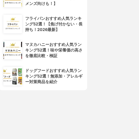
メンズ向けも！】
フライパンおすすめ人気ランキ
ング52選！【焦げ付かない・長
持ち！2026最新】
マヌカハニーおすすめ人気ラン
キング52選！味や栄養価の高さ
Loretta(ロレッタ)
PANTENE(パンテーン)
を徹底比較・検証
イクアップミルク (グラマラ
エクストラダメージリペア イ
ス)
ンテンシブ ヴィタミルク
ドッグフードおすすめ人気ラン
3.85
3.83
(1)
(17)
キング52選！無添加・アレルギ
¥1,380
¥814
ー対策商品を紹介