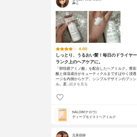
みこ
4.00
しっとり、うるおい髪！毎日のドライヤー
ランク上のヘアケアに。
「卵殻膜アミノ酸」を配合したヘアミルク。豊富
酸と保湿成分がキューティクルまですばやく浸透
ージを内側からケア。シンプルデザインのプッシ
ル。柔…
続きを見る
NALOW(ナロウ)
ディープモイストヘアミルク
元美容師