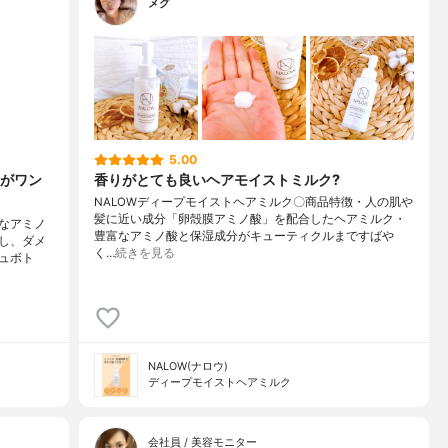
メグ
5.00
がワン
香りがとても良いヘアモイストミルク?
NALOWディープモイストヘアミルク〇商品特徴・人の肌や
髪に近い成分「卵殻膜アミノ酸」を配合したヘアミルク・
なアミノ
豊富なアミノ酸と保湿成分がキューティクルまですばや
し、ダメ
く…
続きを見る
ュボト
NALOW(ナロウ)
ディープモイストヘアミルク
会社員 / 美容モニター