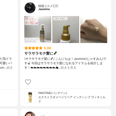
韓国コスメ🇰🇷
Jasmine
5.00
サラサラモテ髪に💕
🥰ドラ
\サラサラモテ髪に💕/ こんにちは！Jasmine(じゃすみん)で
可愛いパ
す🍒 今回はサラサラモテ髪になれるアイテムを紹介しま
in…
続き
す！☁️☁️☁️☁️☁️☁️☁️☁️☁…
続きを見る
PANTENE(パンテーン)
エクストラダメージリペア インテンシブ ヴィタミル
ク