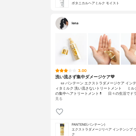
ボタニカルヘアミルク モイスト
lena
3.00
洗い流さず集中ダメージケア💛
⠀⠀📜 パンテーン エクストラダメージケア イン
ィタミルク 洗い流さないトリートメント⠀⠀ミル
の集中ヘアトリートメント💊⠀⠀日々の生活でド
見る
PANTENE(パンテーン)
エクストラダメージリペア インテンシブ 
ク