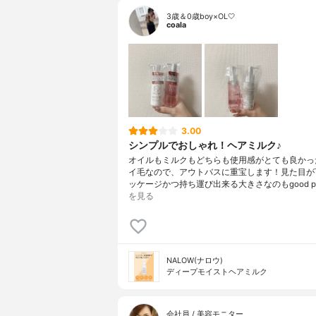
3歳＆0歳boy×OL🤍
coala
3.00
シンプルでおしゃれ！ヘアミルク♪
オイルもミルクもどちらも使用感がとても良かった
イ毛なので、アウトバスに重宝します！見た目が
ッケージかつ持ち運び出来る大きさなのもgood po
を見る
NALOW(ナロウ)
ディープモイストヘアミルク
会社員 / 美容モニター