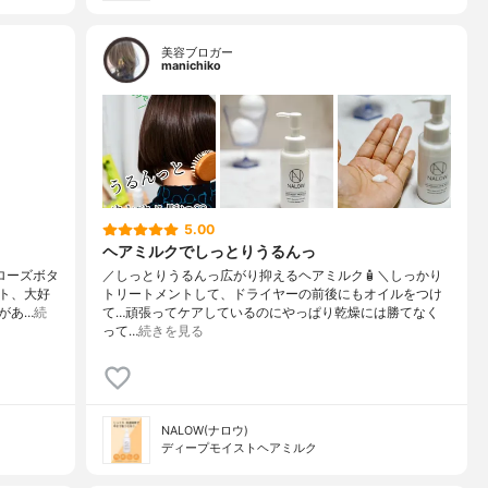
美容ブロガー
manichiko
5.00
ヘアミルクでしっとりうるんっ
＆ローズボタ
／しっとりうるんっ広がり抑えるヘアミルク🧴＼しっかり
ト、大好
トリートメントして、ドライヤーの前後にもオイルをつけ
があ…
続
て…頑張ってケアしているのにやっぱり乾燥には勝てなく
って…
続きを見る
NALOW(ナロウ)
ディープモイストヘアミルク