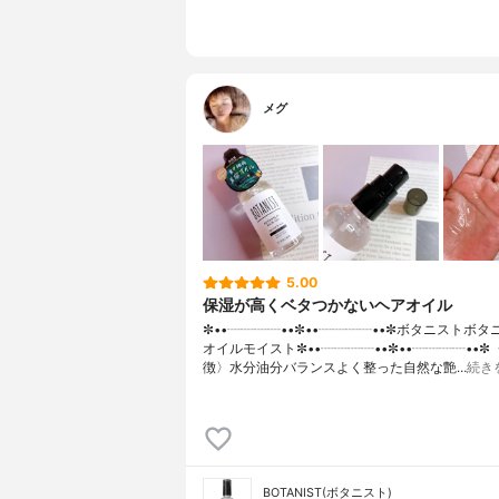
メグ
5.00
保湿が高くベタつかないヘアオイル
✼••┈┈┈┈••✼••┈┈┈┈••✼ボタニストボ
オイルモイスト✼••┈┈┈┈••✼••┈┈┈┈••✼
徴〉水分油分バランスよく整った自然な艶…
続き
BOTANIST(ボタニスト)