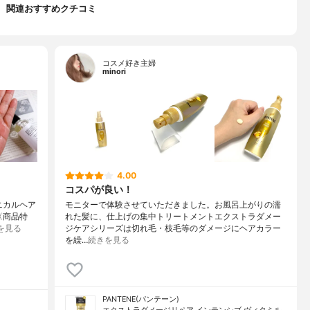
関連おすすめクチコミ
コスメ好き主婦
minori
4.00
コスパが良い！
タニカルヘア
モニターで体験させていただきました。お風呂上がりの濡
〈商品特
れた髪に、仕上げの集中トリートメントエクストラダメー
を見る
ジケアシリーズは切れ毛・枝毛等のダメージにヘアカラー
を繰…
続きを見る
PANTENE(パンテーン)