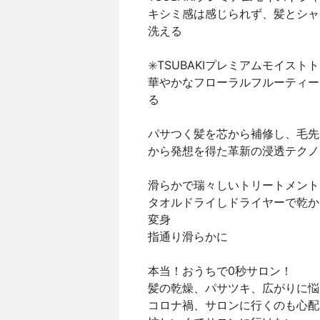
キシミ感は感じられず、髪とシャ
洗える
✳️TSUBAKIプレミアムモイス
華やかなフローラルフルーティー
る
パサつく髪を芯から補修し、毛先
から発想を得た革新の浸透テクノ
滑らかで瑞々しいトリートメント
タオルドライしドライヤーで乾か
変身
指通り滑らかに
本当！おうちで0秒サロン！
髪の乾燥、パサツキ、広がりに悩
コロナ禍、サロンに行くのも心配