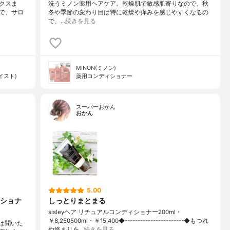
クスま
洗うミノン薬用ヘアケア。乾燥肌で敏感肌寄りなので、秋
で、サロ
冬や季節の変わり目は特に乾燥や痒みを感じやすくなるの
で、…
続きを見る
MINON(ミノン)
イスト)
薬用コンディショナー
スーパーおかん
おかん
5.00
ショナ
しっとりまとまる
sisleyヘア リチュアルコンディショナー200ml・
￥8,250500ml・￥15,400◆-----------------------◆もつれ
度は聞いた
や絡まりを…
続きを見る