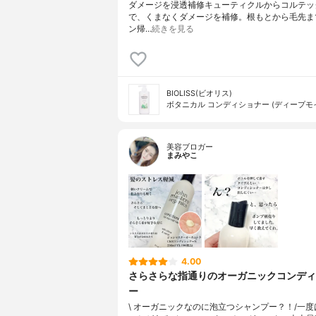
ダメージを浸透補修キューティクルからコルテッ
で、くまなくダメージを補修。根もとから毛先ま
ン帰…
続きを見る
BIOLISS(ビオリス)
ボタニカル コンディショナー (ディープモ
美容ブロガー
まみやこ
4.00
さらさらな指通りのオーガニックコンディ
ー
\ オーガニックなのに泡立つシャンプー？！/⁡⁡一