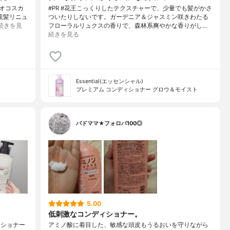
デオコスカ
#PR #花王こっくりしたテクスチャーで、少量でも髪がかさ
素髪リニュ
ついたりしないです。ガーデニア＆ジャスミン咲きわたる
続きを見
フローラルリュクスの香りで、森林系爽やかな香りがし…
続きを見る
Essential(エッセンシャル)
プレミアム コンディショナー グロウ＆モイスト
バドママ★フォロバ100◎
5.00
低刺激なコンディショナー。
ィショナー
アミノ酸に着目した、敏感な頭皮もうるおいを守りながら