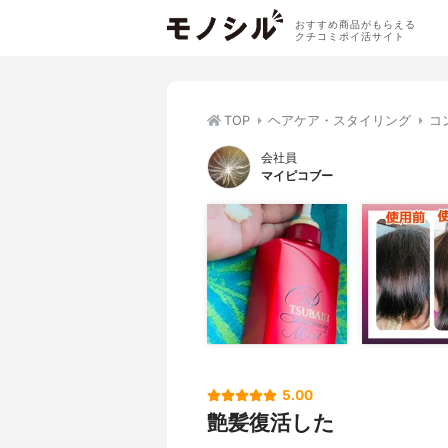
おすすめ商品がもらえる
クチコミポイ活サイト
TOP
ヘアケア・スタイリング
コ
会社員
マイピコブー
5.00
艶髪復活した