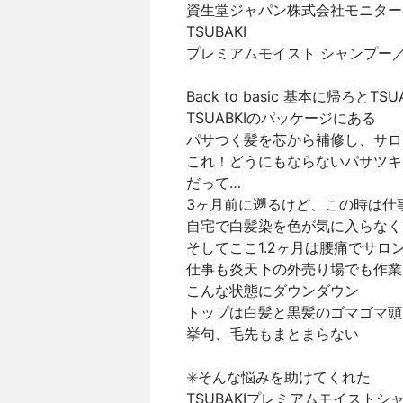
資生堂ジャパン株式会社モニター
TSUBAKI
プレミアムモイスト シャンプー
Back to basic 基本に帰ろと
TSUABKIのパッケージにある
パサつく髪を芯から補修し、サロ
これ！どうにもならないパサツキ
だって…
3ヶ月前に遡るけど、この時は仕
自宅で白髪染を色が気に入らなく
そしてここ1.2ヶ月は腰痛でサロ
仕事も炎天下の外売り場でも作業
こんな状態にダウンダウン
トップは白髪と黒髪のゴマゴマ頭
挙句、毛先もまとまらない
✳️そんな悩みを助けてくれた
TSUBAKIプレミアムモイストシ