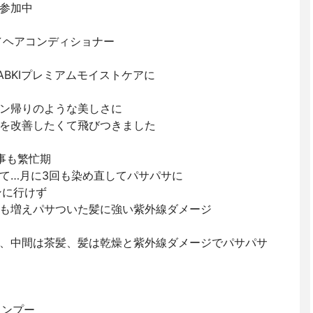
参加中
／ヘアコンディショナー
TSUABKIプレミアムモイストケアに
ン帰りのような美しさに
を改善したくて飛びつきました
事も繁忙期
て…月に3回も染め直してパサパサに
ンに行けず
も増えパサついた髪に強い紫外線ダメージ
、中間は茶髪、髪は乾燥と紫外線ダメージでパサパサ
ャンプー