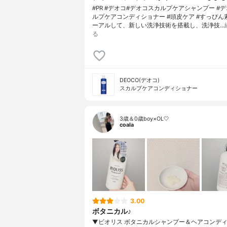
#PR #デオコ#デオコスカルプケアシャンプー #
ルプケアコンディショナー #頭皮ケア #すっぴん
ーアルして、新しい洗浄技術を搭載し、洗浄技…
る
DEOCO(デオコ)
スカルプケアコンディショナー
3歳＆0歳boy×OL🤍
coala
3.00
ボタニカル♪
▼ビオリス ボタニカルシャンプー＆ヘアコンデ