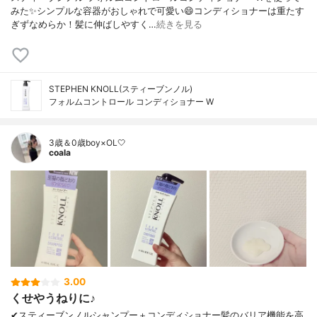
みた✨シンプルな容器がおしゃれで可愛い😄コンディショナーは重たす
ぎずなめらか！髪に伸ばしやすく…
続きを見る
STEPHEN KNOLL(スティーブンノル)
フォルムコントロール コンディショナー W
3歳＆0歳boy×OL🤍
coala
3.00
くせやうねりに♪
✔︎スティーブンノルシャンプー＋コンディショナー髪のバリア機能を高