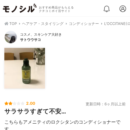
おすすめ商品がもらえる
クチコミポイ活サイト
TOP
ヘアケア・スタイリング
コンディショナー
L'OCCITA
コスメ、スキンケア大好き
サトウウサコ
2.00
更新日時：6ヶ月以上前
サラサラすぎて不安…
こちらもアメニティのロクシタンのコンディショナーで
す。