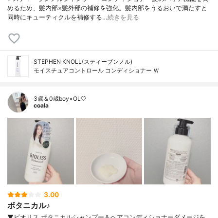
めるため、髪内部×髪外部の補修を強化。髪内部をうるおいで満たすと
同時にキューティクルを補修する…
続きを見る
STEPHEN KNOLL(スティーブンノル)
モイスチュアコントロール コンディショナー Ｗ
3歳＆0歳boy×OL🤍
coala
3.00
ボタニカル♪
▼ビオリス ボタニカルシャンプー＆ヘアコンディショナーダメージを