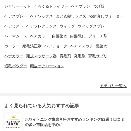
シャワーヘッド
くるくるドライヤー
ヘアブラシ
つげ櫛
ヘアスプレー
ヘアワックス
まとめ髪ワックス
寝癖直しウォーター
ヘアミスト
ヘアフレグランス
ウィッグ
ウィッグスプレー
パーマムース
ヘアカラー
白髪染め
白髪隠し
ブリーチ剤
カーラー
縮毛矯正剤
ヘアチョーク
ヘアマスカラ
黒染め
ヘナカラー
頭皮マッサージ器
育毛剤
発毛剤
育毛サプリ
増毛パウダー
頭皮ケアローション
カテゴリ一覧へ
よく見られている人気おすすめ記事
ホワイトニング歯磨き粉おすすめランキング52選！口コミ
の多い市販品を中心に