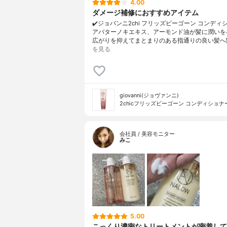
4.00
ダメージ補修におすすめアイテム
✔️ジョバンニ2chi フリッズビーゴーン コンディ
アバターノキエキス、アーモンド油が髪に潤いを
広がりを抑えてまとまりのある指通りの良い髪へ
を見る
giovanni(ジョヴァンニ)
2chicフリッズビーゴーン コンディショナ
会社員 / 美容モニター
みこ
5.00
こっくり濃密なトリートメントが密着して