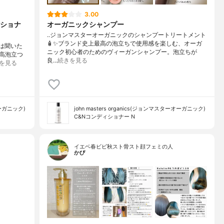
3.00
ショナ
オーガニックシャンプー
..ジョンマスターオーガニックのシャンプートリートメント
🧴✨ブランド史上最高の泡立ちで使用感を楽しむ、オーガ
度は聞いた
ニック初心者のためのヴィーガンシャンプー。泡立ちが
高泡立つ
良…
続きを見る
を見る
オーガニック)
john masters organics(ジョンマスターオーガニック)
C&Nコンディショナー N
イエベ春ビビ秋スト骨スト顔フェミの人
かぴ