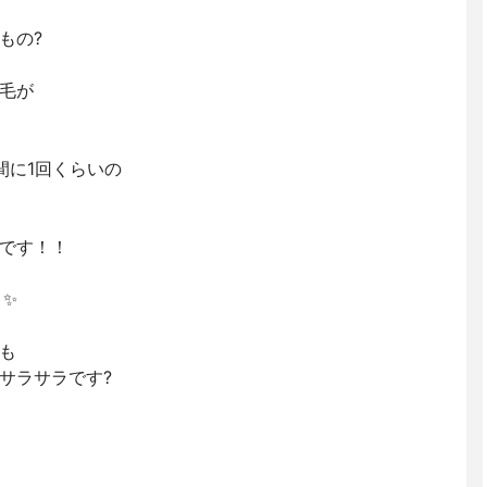
もの?
毛が
間に1回くらいの
です！！
️✨
も
サラサラです?