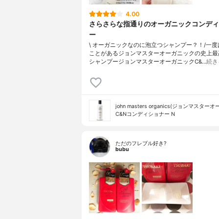
4.00
さらさらな指通りのオーガニックコンディ
ー
\ オーガニックなのに泡立つシャンプー？！/⁡⁡一
ことがあるジョンマスターオーガニックの史上最
シャンプー⁡⁡⁡⁡ジョンマスターオーガニックC&…
続き
john masters organics(ジョンマスター
C&Nコンディショナー N
ただのフレブル好き?
bubu