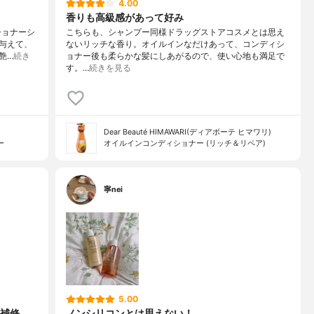
4.00
香りも高級感があって好み
ショナーシ
こちらも、シャンプー同様ドラッグストアコスメとは思え
与えて、
ないリッチな香り。オイルインなだけあって、コンディシ
艶…
続き
ョナー後も柔らかな髪にしあがるので、使い心地も満足で
す。…
続きを見る
Dear Beauté HIMAWARI(ディアボーテ ヒマワリ)
ー
オイルインコンディショナー (リッチ＆リペア)
寧nei
5.00
補修、
ノンシリコンとは思えない！