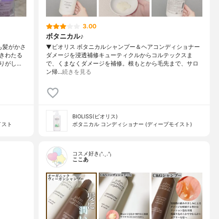
3.00
ボタニカル♪
も髪がかさ
▼ビオリス ボタニカルシャンプー＆ヘアコンディショナー
きわたる
ダメージを浸透補修キューティクルからコルテックスま
りがし…
で、くまなくダメージを補修。根もとから毛先まで、サロ
ン帰…
続きを見る
BIOLISS(ビオリス)
イスト
ボタニカル コンディショナー (ディープモイスト)
コスメ好き₍ᐢ.ˬ.ᐢ₎
ここあ