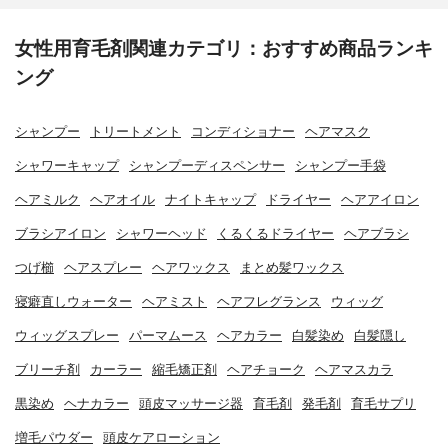
女性用育毛剤関連カテゴリ：おすすめ商品ランキ
ング
シャンプー
トリートメント
コンディショナー
ヘアマスク
シャワーキャップ
シャンプーディスペンサー
シャンプー手袋
ヘアミルク
ヘアオイル
ナイトキャップ
ドライヤー
ヘアアイロン
ブラシアイロン
シャワーヘッド
くるくるドライヤー
ヘアブラシ
つげ櫛
ヘアスプレー
ヘアワックス
まとめ髪ワックス
寝癖直しウォーター
ヘアミスト
ヘアフレグランス
ウィッグ
ウィッグスプレー
パーマムース
ヘアカラー
白髪染め
白髪隠し
ブリーチ剤
カーラー
縮毛矯正剤
ヘアチョーク
ヘアマスカラ
黒染め
ヘナカラー
頭皮マッサージ器
育毛剤
発毛剤
育毛サプリ
増毛パウダー
頭皮ケアローション