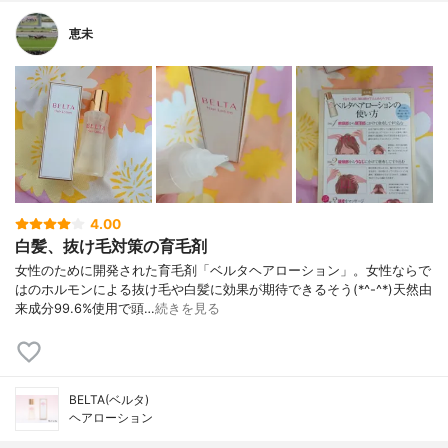
恵未
4.00
白髪、抜け毛対策の育毛剤
女性のために開発された育毛剤「ベルタヘアローション」。女性ならで
はのホルモンによる抜け毛や白髪に効果が期待できるそう(*^-^*)天然由
来成分99.6%使用で頭…
続きを見る
BELTA(ベルタ)
ヘアローション