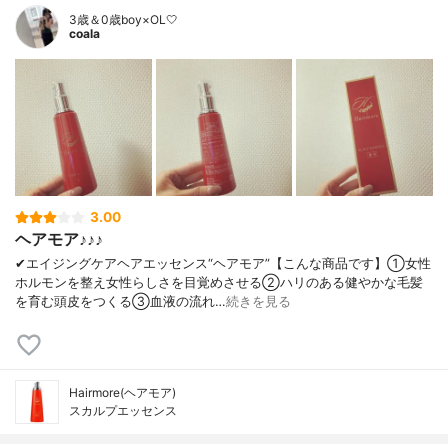
3歳＆0歳boy×OL🤍
coala
3.00
ヘアモア♪♪♪
✔︎エイジングケアヘアエッセンス“ヘアモア”【こんな商品です】①女性
ホルモンを整え女性らしさを目覚めさせる②ハリのある健やかな毛髪
を育む頭皮をつくる③血液の流れ…
続きを見る
Hairmore(ヘアモア)
スカルプエッセンス