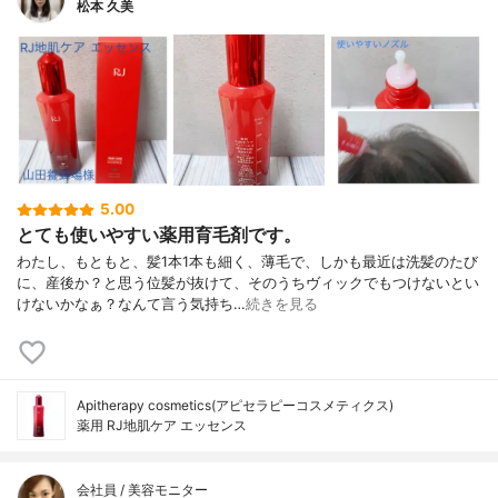
松本 久美
5.00
とても使いやすい薬用育毛剤です。
わたし、もともと、髪1本1本も細く、薄毛で、しかも最近は洗髪のたび
に、産後か？と思う位髪が抜けて、そのうちヴィックでもつけないとい
けないかなぁ？なんて言う気持ち…
続きを見る
Apitherapy cosmetics(アピセラピーコスメティクス)
薬用 RJ地肌ケア エッセンス
会社員 / 美容モニター