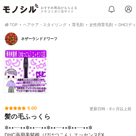
おすすめ商品がもらえる
クチコミポイ活サイト
TOP
ヘアケア・スタイリング
育毛剤
女性用育毛剤
DHC(デ
ネザーランドドワーフ
5.00
更新日時：6ヶ月以上前
髪の毛ふっくら
✼••┈┈••✼••┈┈••✼••┈┈••✼••┈┈••✼
DHC薬用美髪根（びはつこん）エッセンスEX