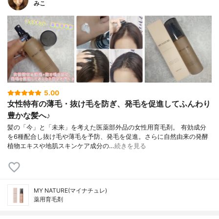
みこ
5.00
女性特有の薄毛・抜け毛を防ぎ、発毛を促進してふんわり
豊かな髪へ♪
髪の「今」と「未来」を考えた医薬部外品の女性用育毛剤。 有効成分
を6種配合し抜け毛や薄毛を予防、発毛を促進。さらに自然由来の発酵
植物エキスや地肌スキンケア成分の…
続きを見る
MY NATURE(マイナチュレ)
薬用育毛剤