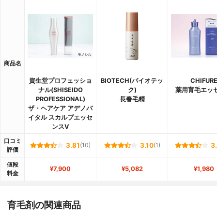
商品名
資生堂プロフェッショ
BIOTECH(バイオテッ
CHIFUR
ナル(SHISEIDO
ク)
薬用育毛エッ
PROFESSIONAL)
長春毛精
ザ・ヘアケア アデノバ
イタル スカルプエッセ
ンスV
口コミ
3.81
(10)
3.10
(1)
3
評価
値段
¥7,900
¥5,082
¥1,980
料金
育毛剤の関連商品