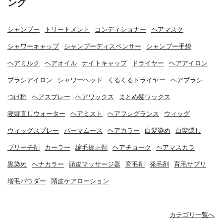
ング
シャンプー
トリートメント
コンディショナー
ヘアマスク
シャワーキャップ
シャンプーディスペンサー
シャンプー手袋
ヘアミルク
ヘアオイル
ナイトキャップ
ドライヤー
ヘアアイロン
ブラシアイロン
シャワーヘッド
くるくるドライヤー
ヘアブラシ
つげ櫛
ヘアスプレー
ヘアワックス
まとめ髪ワックス
寝癖直しウォーター
ヘアミスト
ヘアフレグランス
ウィッグ
ウィッグスプレー
パーマムース
ヘアカラー
白髪染め
白髪隠し
ブリーチ剤
カーラー
縮毛矯正剤
ヘアチョーク
ヘアマスカラ
黒染め
ヘナカラー
頭皮マッサージ器
育毛剤
発毛剤
育毛サプリ
増毛パウダー
頭皮ケアローション
カテゴリ一覧へ