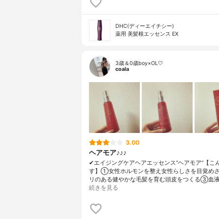
DHC(ディーエイチシー)
薬用 美髪根エッセンス EX
3歳＆0歳boy×OL🤍
coala
3.00
ヘアモア♪♪♪
✔︎エイジングケアヘアエッセンス“ヘアモア”【こ
す】①女性ホルモンを整え女性らしさを目覚め
リのある健やかな毛髪を育む頭皮をつくる③血液
続きを見る