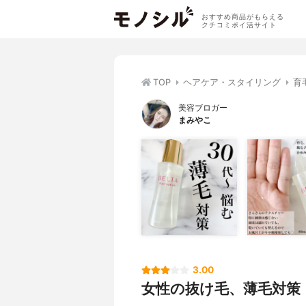
おすすめ商品がもらえる
クチコミポイ活サイト
TOP
ヘアケア・スタイリング
育
美容ブロガー
まみやこ
3.00
女性の抜け毛、薄毛対策