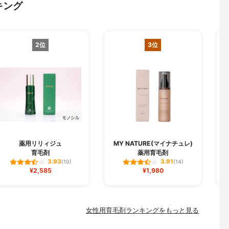
キング
2位
3位
薬用リリィジュ
MY NATURE(マイナチュレ)
育毛剤
薬用育毛剤
3.93
3.91
(10)
(14)
¥2,585
¥1,980
女性用育毛剤ランキングをもっと見る