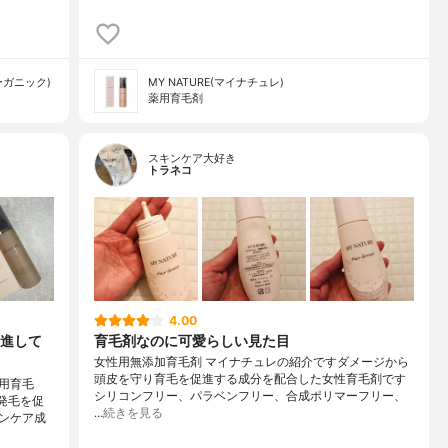
オーガニック)
MY NATURE(マイナチュレ)
薬用育毛剤
スキンケア大好き
トラネコ
4.00
進して
育毛剤なのに可愛らしい見た目
女性用無添加育毛剤 マイナチュレの紹介ですダメージから
頭皮を守り育毛を促進する成分を配合した女性育毛剤です
用育毛
シリコンフリー、パラベンフリー、合成ポリマーフリー、
発毛を促
…
続きを見る
ンケア成