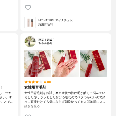
MY NATURE(マイナチュレ)
薬用育毛剤
専業主婦🍒´-
ちゃんあり
4.00
！
女性用育毛剤
し、ツヤ
女性用育毛剤をお試し💓👩産後の抜け毛が酷くて悩んでい
さい。す
ました😟サラッとした付け心地なのでベタつかないので頭
たことで…
皮に直接付けても気にならず朝晩使ってるよ🙆‍♀️地肌にス…
続きを見る