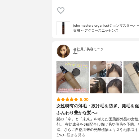
john masters organics(ジョンマスター
薬用 ヘアグロースエッセンス
会社員 / 美容モニター
みこ
5.00
女性特有の薄毛・抜け毛を防ぎ、発毛を促
ふんわり豊かな髪へ♪
髪の「今」と「未来」を考えた医薬部外品の女性
剤。 有効成分を6種配合し抜け毛や薄毛を予防、
進。さらに自然由来の発酵植物エキスや地肌スキ
分の…
続きを見る