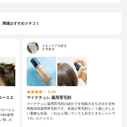
関連おすすめクチコミ
スキンケア大好き
トラネコ
4.00
ロースエ
マイナチュレ 薬用育毛剤
マイナチュレ薬用育毛剤の紹介です地肌力を引き出す女性
用無添加薬用育毛剤です、容器が育毛剤という感じがしな
グロースエ
い素敵な容器、これなら置いていても目立たずオシャレで
C&A薬用
うれ…
続きを見る
い発…
続