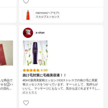
Hairmore(ヘアモア)
スカルプエッセンス
a-chan
5.00
抜け毛対策に毛根美容液！！
んな商品で
#DHC薬用美髪根エッセンスEXストレスでの抜け毛に美髪
させる②ハ
根エッセンスをつかっています。すーっとして、気持ちが
の流れ…
いいし、マッサージにもなって、気分もほぐれます↑↑し…
続きを見る