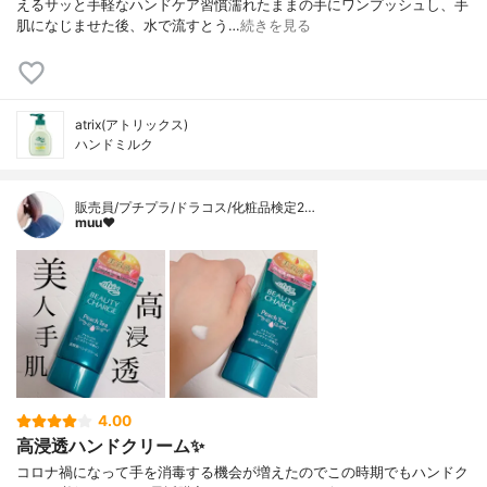
えるサッと手軽なハンドケア習慣濡れたままの手にワンプッシュし、手
肌になじませた後、水で流すとう…
続きを見る
atrix(アトリックス)
ハンドミルク
販売員/プチプラ/ドラコス/化粧品検定2…
muu❤︎
4.00
高浸透ハンドクリーム✨
コロナ禍になって手を消毒する機会が増えたのでこの時期でもハンドク