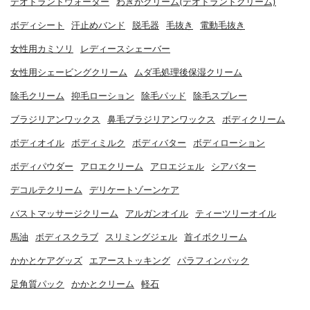
デオドラントウォーター
わきがクリーム(デオドラントクリーム)
ボディシート
汗止めバンド
脱毛器
毛抜き
電動毛抜き
女性用カミソリ
レディースシェーバー
女性用シェービングクリーム
ムダ毛処理後保湿クリーム
除毛クリーム
抑毛ローション
除毛パッド
除毛スプレー
ブラジリアンワックス
鼻毛ブラジリアンワックス
ボディクリーム
ボディオイル
ボディミルク
ボディバター
ボディローション
ボディパウダー
アロエクリーム
アロエジェル
シアバター
デコルテクリーム
デリケートゾーンケア
バストマッサージクリーム
アルガンオイル
ティーツリーオイル
馬油
ボディスクラブ
スリミングジェル
首イボクリーム
かかとケアグッズ
エアーストッキング
パラフィンパック
足角質パック
かかとクリーム
軽石