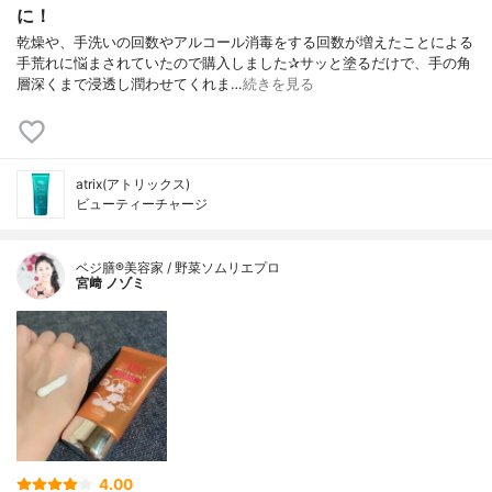
に！
乾燥や、手洗いの回数やアルコール消毒をする回数が増えたことによる
手荒れに悩まされていたので購入しました✰︎サッと塗るだけで、手の角
層深くまで浸透し潤わせてくれま…
続きを見る
atrix(アトリックス)
ビューティーチャージ
ベジ膳®美容家 / 野菜ソムリエプロ
宮﨑 ノゾミ
4.00