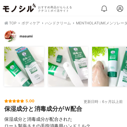
おすすめ商品がもらえる
クチコミポイ活サイト
TOP
ボディケア
ハンドクリーム
MENTHOLATUM(メンソレ
masumi
5.00
更新日時：6ヶ月以上前
保湿成分と消毒成分がＷ配合
保湿成分と消毒成分が配合された
ロート製薬さまの手指消毒用ハンドミルク