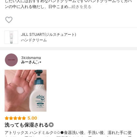
したい人にはおすすめなハンドクリームです♡ハンドクリームってカバ
ンの中に入れる物だし、日中こまめ…
続きを見る
JILL STUART(ジルスチュアート)
ハンドクリーム
3kidsmama
みーさん¨̮⸝⋆
5.00
洗っても保湿される◎
アトリックス ハンドミルク✩✩●食器洗い後、手洗い後、濡れた手に使