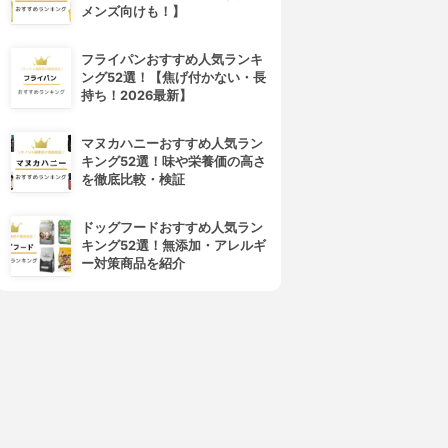
メンズ向けも！】
フライパンおすすめ人気ランキ
ング52選！【焦げ付かない・長
持ち！2026最新】
マヌカハニーおすすめ人気ラン
キング52選！味や栄養価の高さ
4位
5位
を徹底比較・検証
ドッグフードおすすめ人気ラン
キング52選！無添加・アレルギ
ー対策商品を紹介
HAN.d(ハンド)
L'OCCITANE(ロクシタン)
シロジャム
シア ハンドクリーム
3.92
3.91
(9)
(32)
¥1,980
¥770