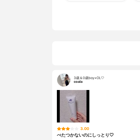
3歳＆0歳boy×OL🤍
coala
3.00
べたつかないのにしっとり🤍