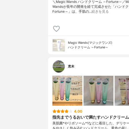
＼Magic Wands ハンドクリーム ～Fortune～／Ma
Wandsが長年の開発を経て完成させた「ハンドク
Fortune～」は、手肌の…
続きを見る
Magic Wands(マジックワンズ)
ハンドクリーム ～Fortune～
恵未
4.00
指先までうるおいで満たすハンドクリーム
美肌菌*やリポソーム*1などに着目した、デリケ
をやさしく包み込むハンドクリーム。黄色の超し