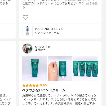
のさら
な処方のハンドクリームになっております✨ロク…
続きを見
る
L'OCCITANE(ロクシタン)
シア ハンドクリーム
なにわの主婦
まりたそ
5.00
ベタつかないハンドクリーム
食器洗い
角層深くまで浸透して、ハリ・つや、キメを整えてくれる
なハンド
ハンドクリームです。気になる爪・指先までうるおって美
にワンプ
しく導いてくれます。2つの美容液成分、浸透※1型ヒアル