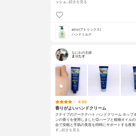
ッシュ…
続きを見る
atrix(アトリックス)
ハンドミルク
なにわの主婦
まりたそ
4.00
香りがよいハンドクリーム
クナイプのグーテナハト ハンドクリーム ホップ
ンの香りを使用しました😊ハーブと植物オイル
合で安眠と手肌の美容を同時にサポートする夜美
ド…
続きを見る