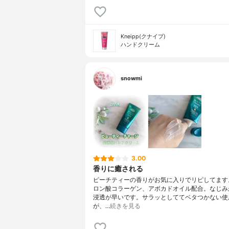
Kneipp(クナイプ)
ハンドクリーム
snowmi
3.00
香りに癒される
ピーチティーの香りがお気に入りでリピしてます
ロン酸コラーゲン、アボカドオイル配合。なじみ
浸透が早いです。サラッとしててベタつかない使
が、…
続きを見る