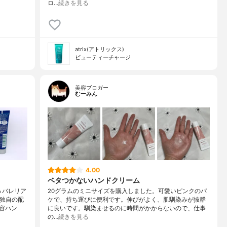
ロ…
続きを見る
atrix(アトリックス)
ビューティーチャージ
美容ブロガー
むーみん
4.00
ベタつかないハンドクリーム
＆バレリア
20グラムのミニサイズを購入しました。可愛いピンクのパ
の独自の配
ケで、持ち運びに便利です。伸びがよく、肌馴染みが抜群
容ハン
に良いです。馴染ませるのに時間がかからないので、仕事
の…
続きを見る