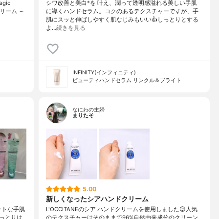
gic
シワ改善と美白*を 叶え、潤って透明感溢れる美しい手肌
リーム ～
に導くハンドセラム。コクのあるテクスチャーですが、手
肌にスッと伸ばしやすく肌なじみもいい👍しっとりとする
よ…
続きを見る
INFINITY(インフィニティ)
ビューティハンドセラム リンクル＆ブライト
なにわの主婦
まりたそ
5.00
新しくなったシアハンドクリーム
ートな手肌
L'OCCITANEのシア ハンドクリームを使用しました😊人気
っとりは
のテクスチャーはそのままで96%自然由来成分のクリーン