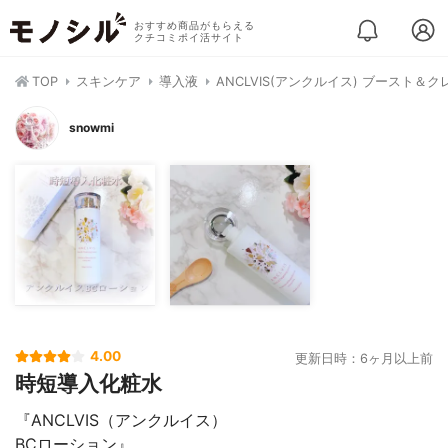
おすすめ商品がもらえる
クチコミポイ活サイト
TOP
スキンケア
導入液
ANCLVIS(アンクルイス) ブースト
snowmi
4.00
更新日時：6ヶ月以上前
時短導入化粧水
『ANCLVIS（アンクルイス）
BCローション』