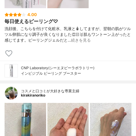
4.00
毎日使えるピーリング♡
洗顔後、こちらを付けて化粧水、乳液と🧴してますが、翌朝の肌がツル
ツル卵肌になり調子が良くなりました👏🏻🥇肌もワントーン上がったと
感じてます。ピーリングジェルだと…
続きを見る
CNP Laboratory(シーエヌピーラボラトリー)
インビジブル ピーリング ブースター
コスメと口コミが大好きな専業主婦
kirakiranoriko