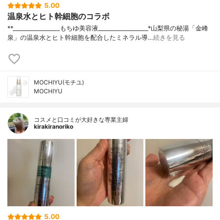
5.00
温泉水とヒト幹細胞のコラボ
**⁡________________⁡もちゆ⁡美容液⁡_________________⁡⁡⁡*山梨県の秘湯「金峰
泉」の温泉水とヒト幹細胞を配合したミネラル導…
続きを見る
MOCHIYU(モチユ)
MOCHIYU
コスメと口コミが大好きな専業主婦
kirakiranoriko
5.00