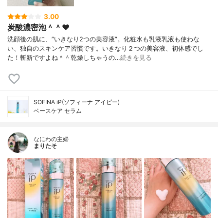
3.00
炭酸濃密泡＾＾❤️
洗顔後の肌に、”いきなり2つの美容液”。化粧水も乳液乳液も使わな
い、独自のスキンケア習慣です。いきなり２つの美容液、初体感でし
た！斬新ですよね＾＾乾燥しちゃうの…
続きを見る
SOFINA iP(ソフィーナ アイピー)
ベースケア セラム
なにわの主婦
まりたそ