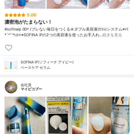
5.00
濃密泡がたまらない！
#sofinaip Ꙭ꙳ / ブレない毎日をつくるꔛ‬ダブル美容液(ｾﾗﾑ)システム※୧꒰
*´꒳`*꒱૭✧※SOFINA iPの2つの美容液を使ったお手入れ…
続きを見る
SOFINA iP(ソフィーナ アイピー)
ベースケア セラム
会社員
マイピコブー