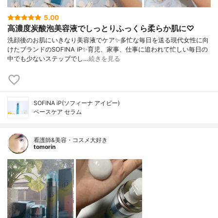
5.00
高濃度炭酸泡美容液でしっとりふっくら柔らか肌に♡
洗顔後のお肌にいきなり美容液でケア✨多忙な毎日を送る現代女性に向
けたブランドのSOFINA iP✨育児、家事、仕事に追われて忙しい毎日の
中でも少ないステップでし…
続きを見る
SOFINA iP(ソフィーナ アイピー)
ベースケア セラム
看護師&美容・コスメ大好き
tomorin