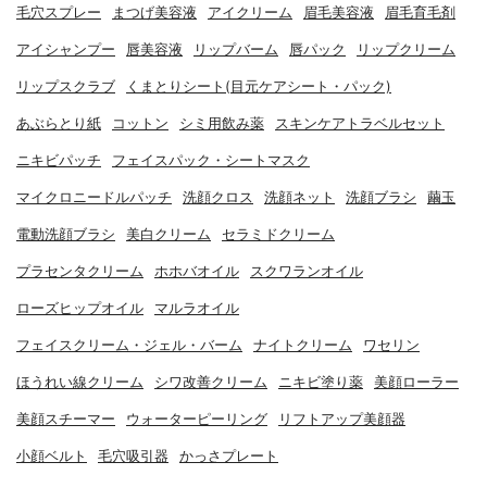
毛穴スプレー
まつげ美容液
アイクリーム
眉毛美容液
眉毛育毛剤
アイシャンプー
唇美容液
リップバーム
唇パック
リップクリーム
リップスクラブ
くまとりシート(目元ケアシート・パック)
あぶらとり紙
コットン
シミ用飲み薬
スキンケアトラベルセット
ニキビパッチ
フェイスパック・シートマスク
マイクロニードルパッチ
洗顔クロス
洗顔ネット
洗顔ブラシ
繭玉
電動洗顔ブラシ
美白クリーム
セラミドクリーム
プラセンタクリーム
ホホバオイル
スクワランオイル
ローズヒップオイル
マルラオイル
フェイスクリーム・ジェル・バーム
ナイトクリーム
ワセリン
ほうれい線クリーム
シワ改善クリーム
ニキビ塗り薬
美顔ローラー
美顔スチーマー
ウォーターピーリング
リフトアップ美顔器
小顔ベルト
毛穴吸引器
かっさプレート