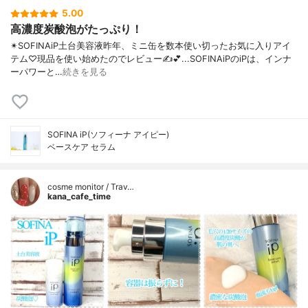
5.00
高濃度炭酸泡がたっぷり！
✴︎SOFINAiP土台美容液昨年、ミニ缶を数本使い切ったお気に入りアイ
テム♡現品を使い始めたのでレビュー✍️💕...SOFINAiPのiPは、インナ
ーパワーと…
続きを見る
SOFINA iP(ソフィーナ アイピー)
ベースケア セラム
cosme monitor / Trav…
kana_cafe_time