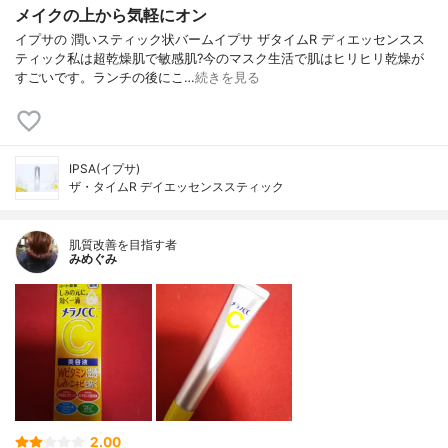
メイクの上から気軽にオン
イプサの 潤いスティック状バームイプサ ザタイムR ディエッセンスス
ティック私は超乾燥肌で敏感肌?今のマスク生活で肌はヒリヒリ乾燥が
すごいです。ランチの後にこ…
続きを見る
IPSA(イプサ)
ザ・タイムR デイエッセンススティック
肌質改善を目指す者
みめぐみ
2.00