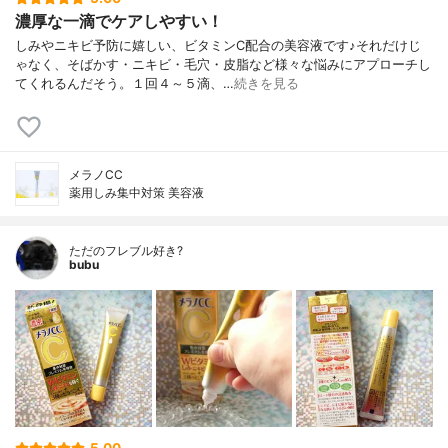
濃厚な一滴でケアしやすい！
しみやニキビ予防に嬉しい、ビタミンC配合の美容液です♪それだけじ
ゃなく、そばかす・ニキビ・毛穴・皮脂など様々な悩みにアプローチし
てくれるんだそう。１回４～５滴、…
続きを見る
メラノCC
薬用しみ集中対策 美容液
ただのフレブル好き?
bubu
5.00