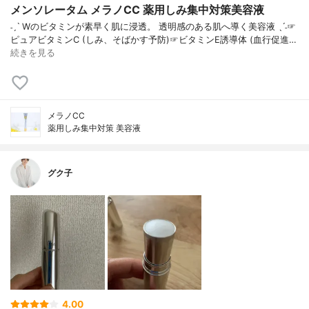
メンソレータム メラノCC 薬用しみ集中対策美容液
˗ˏˋ Wのビタミンが素早く肌に浸透。 透明感のある肌へ導く美容液 ˎˊ˗☞
ピュアビタミンC (しみ、そばかす予防)☞ビタミンE誘導体 (血行促進…
続きを見る
メラノCC
薬用しみ集中対策 美容液
グク子
4.00