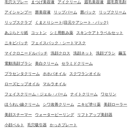
毛穴スプレー
まつげ美容液
アイクリーム
眉毛美容液
眉毛育毛剤
アイシャンプー
唇美容液
リップバーム
唇パック
リップクリーム
リップスクラブ
くまとりシート(目元ケアシート・パック)
あぶらとり紙
コットン
シミ用飲み薬
スキンケアトラベルセット
ニキビパッチ
フェイスパック・シートマスク
マイクロニードルパッチ
洗顔クロス
洗顔ネット
洗顔ブラシ
繭玉
電動洗顔ブラシ
美白クリーム
セラミドクリーム
プラセンタクリーム
ホホバオイル
スクワランオイル
ローズヒップオイル
マルラオイル
フェイスクリーム・ジェル・バーム
ナイトクリーム
ワセリン
ほうれい線クリーム
シワ改善クリーム
ニキビ塗り薬
美顔ローラー
美顔スチーマー
ウォーターピーリング
リフトアップ美顔器
小顔ベルト
毛穴吸引器
かっさプレート