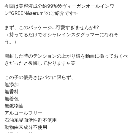
今回は美容液成分約99%😳ヴィーガンオールインワ
ン“GREEN&serum”のご紹介です✨
まず、このパッケージ…可愛すぎませんか‼︎?
（持ってるだけでオシャレインスタグラマーになれそ
う。）
開封した時のテンションの上がり様を動画に撮っておくべ
きだったと後悔しております←笑
この子の優秀さはパケに限らず、
無添加
無香料
無着色
無鉱物油
アルコールフリー
石油系界面活性剤不使用
動物由来成分不使用