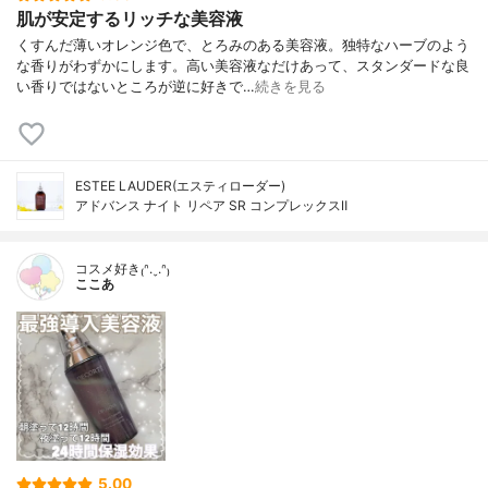
肌が安定するリッチな美容液
くすんだ薄いオレンジ色で、とろみのある美容液。独特なハーブのよう
な香りがわずかにします。高い美容液なだけあって、スタンダードな良
い香りではないところが逆に好きで…
続きを見る
ESTEE LAUDER(エスティローダー)
アドバンス ナイト リペア SR コンプレックスⅡ
コスメ好き₍ᐢ.ˬ.ᐢ₎
ここあ
5.00