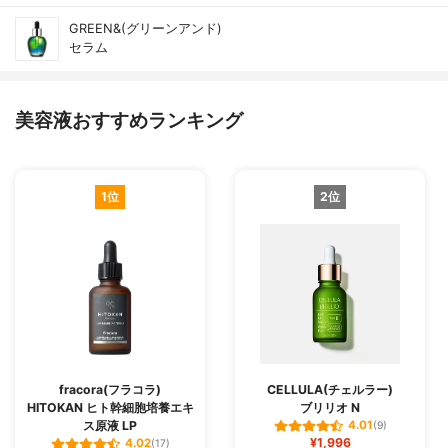
GREEN&(グリーンアンド)
セラム
美容液おすすめランキング
1位
2位
fracora(フラコラ)
CELLULA(チェルラー)
HITOKAN ヒト幹細胞培養エキ
ブリリオ N
ス原液 LP
4.01
(9)
¥1,996
4.02
(17)