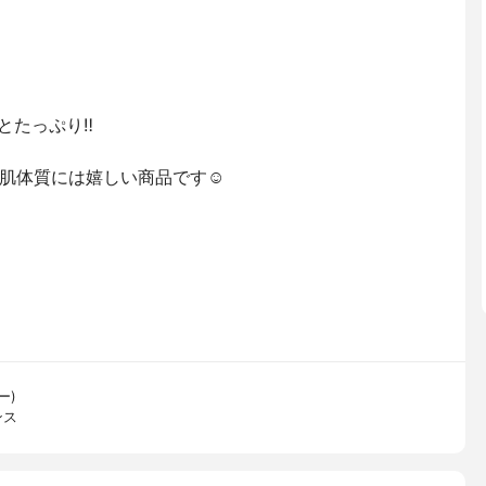
とたっぷり‼️
肌体質には嬉しい商品です☺️
ー)
ンス