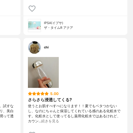
IPSA(イプサ)
ザ・タイムR アクア
chi
5.00
さらさら浸透してくる?
。試すな
使うとお肌すべすべになります！！夏でもベタつかない
リ、美白
し、なのにちゃんと保湿してくれている感のある化粧水で
潤って透
す。化粧水として使ってるし薬用化粧水ではあるけれど、
カウン…
続きを見る