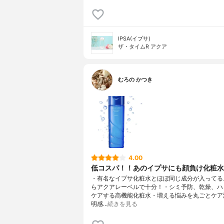
IPSA(イプサ)
ザ・タイムR アクア
むろの かつき
4.00
低コスパ！！あのイプサにも顔負け化粧水
・有名なイプサ化粧水とほぼ同じ成分が入ってる
らアクアレーベルで十分！・シミ予防、乾燥、ハ
ケアする高機能化粧水・増える悩みを丸ごとケア
明感…
続きを見る