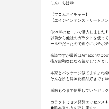
こんにちは😆
【フロムネイチャー】
【エイジインテンストリートメン
Qoo10のセールで購入しました❢
以前から他社のガラクトを使って
ール中だったので直ぐにポチポチ
余談ですが最近はAmazonやQ
指が腱鞘炎になる気がしてきまし
本家とパッケージ似てますよね
そんな所も韓国化粧品好きです😆
感触も今まで使用していたガラク
ガラクトミセス発酵エッセンス⬇
●肌本来の力を取り戻す✨