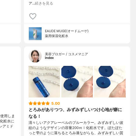
ア…
続きを見る
EAUDE MUGE(オードムーゲ)
薬用保湿化粧水
美容ブロガー / コスメマニア
index
5.00
とろみがありつつ、みずみずしいつけ心地が癖に
なる！
を使用しま
る化粧水に
清々しいアクアレーベルのブルーカラー。みずみずしい波
ンアミド
紋のようなデザインの容量200ｍｌ化粧水です。ぽたぽた
っと雫のように落ちるとろみ液ながらも、みずみずしい質