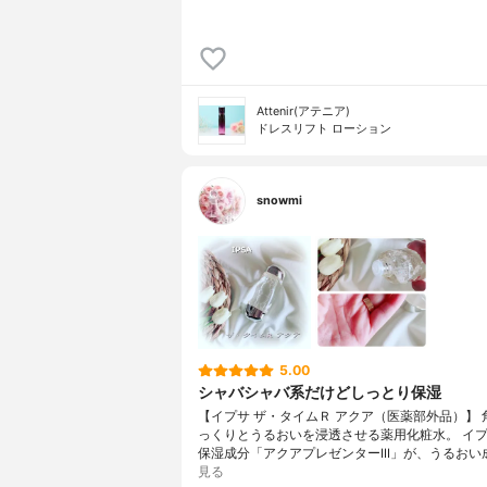
Attenir(アテニア)
ドレスリフト ローション
snowmi
5.00
シャバシャバ系だけどしっとり保湿
【イプサ ザ・タイムＲ アクア（医薬部外品）】 
っくりとうるおいを浸透させる薬用化粧水。 イ
保湿成分「アクアプレゼンターIII」が、うるおい
見る