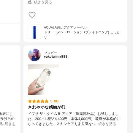
感…
続きを見る
AQUALABEL(アクアレーベル)
トリートメントローション (ブライトニング) しっと
り
ブロガー
yukotajima888
5.00
さわやかな感触が◎
角層にじ
イプサ ザ・タイムＲ アクア（医薬部外品）お試ししまし
プサ独自の
た。200ｍL 税込4,400円（本体4,000円） 乾燥が本格的に
成…
続きを
なってきました、スキンケアもより気をつ…
続きを見る