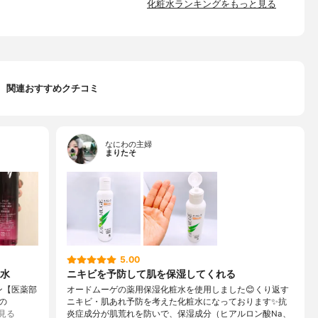
化粧水ランキングをもっと見る
関連おすすめクチコミ
なにわの主婦
まりたそ
5.00
水
ニキビを予防して肌を保湿してくれる
ン【医薬部
オードムーゲの薬用保湿化粧水を使用しました😊くり返す
の
ニキビ・肌あれ予防を考えた化粧水になっております✨抗
見る
炎症成分が肌荒れを防いで、保湿成分（ヒアルロン酸Na、