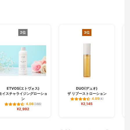
2位
3位
ETVOS(エトヴォス)
DUO(デュオ)
モイスチャライジングローショ
ザ リブーストローション
ン
4.05
(4)
¥2,145
4.08
(386)
¥2,992