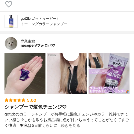
got2b(ゴットゥービー)
トーニングカラーシャンプー
専業主婦
necopen/フォロバ♡
5.00
シャンプーで髪色チェンジ♡
got2bのカラーシャンプーがお手軽に髪色チェンジやカラー維持できて
いい感じ🎶しかも爪やお風呂場に色が付いちゃうってことがなくてすご
く快適！💖私は5日前くらいに…
続きを見る