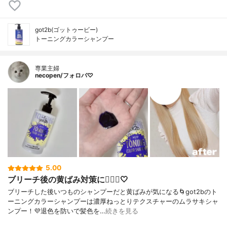
got2b(ゴットゥービー)
トーニングカラーシャンプー
専業主婦
necopen/フォロバ♡
5.00
ブリーチ後の黄ばみ対策に💁🏼‍♀️🤍
ブリーチした後いつものシャンプーだと黄ばみが気になる🌀got2bのト
ーニングカラーシャンプーは濃厚ねっとりテクスチャーのムラサキシャ
ンプー！💜退色を防いで髪色を…
続きを見る