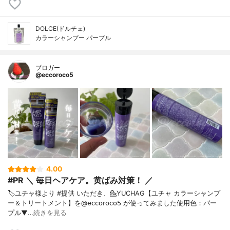
DOLCE(ドルチェ)
カラーシャンプー パープル
ブロガー
@eccoroco5
4.00
#PR ＼ 毎日ヘアケア。黄ばみ対策！ ／
🏷️ユチャ様より #提供 いただき、⁡💁YUCHAG【ユチャ カラーシャンプ
ー＆トリートメント】を@𝖾𝖼𝖼𝗈𝗋𝗈𝖼𝗈𝟧 が使ってみました⁡使用色：パー
プル⁡⁡▼…
続きを見る