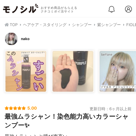
おすすめ商品がもらえる
クチコミポイ活サイト
TOP
ヘアケア・スタイリング
シャンプー
紫シャンプー
FI
nako
5.00
更新日時：6ヶ月以上前
最強ムラシャン！染色能力高いカラーシャ
ンプー✨