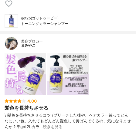
got2b(ゴットゥービー)
トーニングカラーシャンプー
美容ブロガー
まみやこ
4.00
髪色を長持ちさせる
\ 髪色を長持ちさせるコツ /⁡ブリーチした後や、ヘアカラー後ってどん
なにいい色。入れてもどんどん褪色して黄ばんでくるの、気になりませ
んか？⁡⁡💐got2bカラ…
続きを見る