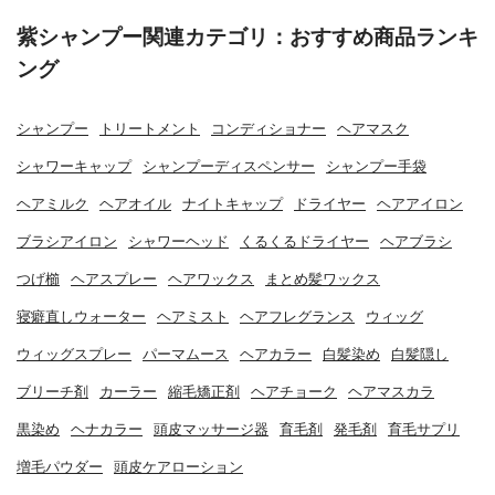
紫シャンプー関連カテゴリ：おすすめ商品ランキ
ング
シャンプー
トリートメント
コンディショナー
ヘアマスク
シャワーキャップ
シャンプーディスペンサー
シャンプー手袋
ヘアミルク
ヘアオイル
ナイトキャップ
ドライヤー
ヘアアイロン
ブラシアイロン
シャワーヘッド
くるくるドライヤー
ヘアブラシ
つげ櫛
ヘアスプレー
ヘアワックス
まとめ髪ワックス
寝癖直しウォーター
ヘアミスト
ヘアフレグランス
ウィッグ
ウィッグスプレー
パーマムース
ヘアカラー
白髪染め
白髪隠し
ブリーチ剤
カーラー
縮毛矯正剤
ヘアチョーク
ヘアマスカラ
黒染め
ヘナカラー
頭皮マッサージ器
育毛剤
発毛剤
育毛サプリ
増毛パウダー
頭皮ケアローション