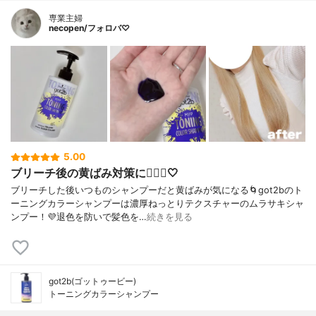
専業主婦
necopen/フォロバ♡
5.00
ブリーチ後の黄ばみ対策に💁🏼‍♀️🤍
ブリーチした後いつものシャンプーだと黄ばみが気になる🌀got2bのト
ーニングカラーシャンプーは濃厚ねっとりテクスチャーのムラサキシャ
ンプー！💜退色を防いで髪色を…
続きを見る
got2b(ゴットゥービー)
トーニングカラーシャンプー