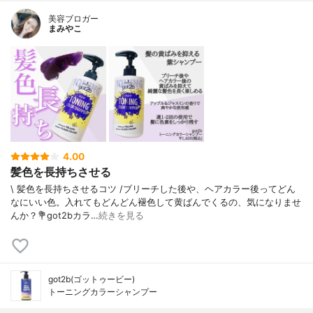
美容ブロガー
まみやこ
4.00
髪色を長持ちさせる
\ 髪色を長持ちさせるコツ /⁡ブリーチした後や、ヘアカラー後ってどん
なにいい色。入れてもどんどん褪色して黄ばんでくるの、気になりませ
んか？⁡⁡💐got2bカラ…
続きを見る
got2b(ゴットゥービー)
トーニングカラーシャンプー