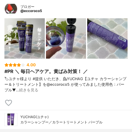
ブロガー
@eccoroco5
4.00
#PR ＼ 毎日ヘアケア。黄ばみ対策！ ／
🏷️ユチャ様より #提供 いただき、⁡💁YUCHAG【ユチャ カラーシャンプ
ー＆トリートメント】を@𝖾𝖼𝖼𝗈𝗋𝗈𝖼𝗈𝟧 が使ってみました⁡使用色：パー
プル⁡⁡▼…
続きを見る
YUCHAG(ユチャ)
カラーシャンプー／カラートリートメント パープル