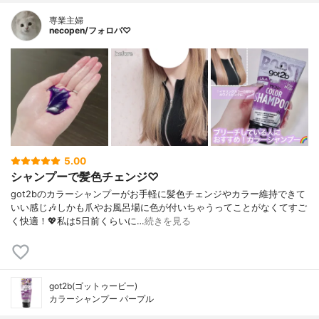
専業主婦
necopen/フォロバ♡
5.00
シャンプーで髪色チェンジ♡
got2bのカラーシャンプーがお手軽に髪色チェンジやカラー維持できて
いい感じ🎶しかも爪やお風呂場に色が付いちゃうってことがなくてすご
く快適！💖私は5日前くらいに…
続きを見る
got2b(ゴットゥービー)
カラーシャンプー パープル