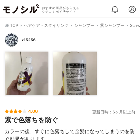
おすすめ商品がもらえる
クチコミポイ活サイト
TOP
ヘアケア・スタイリング
シャンプー
紫シャンプー
Sch
x15256
4.00
更新日時：6ヶ月以上前
紫で色落ちを防ぐ
カラーの後、すぐに色落ちして金髪になってしまうのを防
ぐ効果があります。