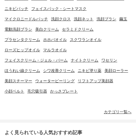
ニキビパッチ
フェイスパック・シートマスク
マイクロニードルパッチ
洗顔クロス
洗顔ネット
洗顔ブラシ
繭玉
電動洗顔ブラシ
美白クリーム
セラミドクリーム
プラセンタクリーム
ホホバオイル
スクワランオイル
ローズヒップオイル
マルラオイル
フェイスクリーム・ジェル・バーム
ナイトクリーム
ワセリン
ほうれい線クリーム
シワ改善クリーム
ニキビ塗り薬
美顔ローラー
美顔スチーマー
ウォーターピーリング
リフトアップ美顔器
小顔ベルト
毛穴吸引器
かっさプレート
カテゴリ一覧へ
よく見られている人気おすすめ記事