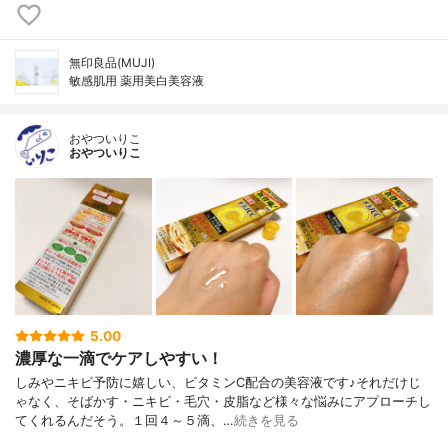
無印良品(MUJI)
敏感肌用 薬用美白美容液
おやついりこ
おやついりこ
5.00
濃厚な一滴でケアしやすい！
しみやニキビ予防に嬉しい、ビタミンC配合の美容液です♪それだけじ
ゃなく、そばかす・ニキビ・毛穴・皮脂など様々な悩みにアプローチし
てくれるんだそう。１回４～５滴、…
続きを見る