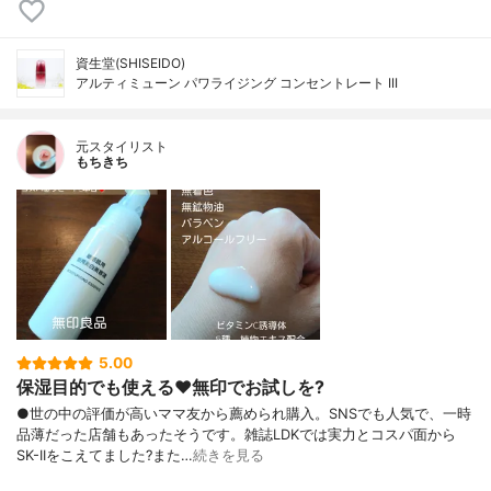
資生堂(SHISEIDO)
アルティミューン パワライジング コンセントレート III
元スタイリスト
もちきち
5.00
保湿目的でも使える♥️無印でお試しを?
●世の中の評価が高いママ友から薦められ購入。SNSでも人気で、一時
品薄だった店舗もあったそうです。雑誌LDKでは実力とコスパ面から
SK-IIをこえてました?また…
続きを見る