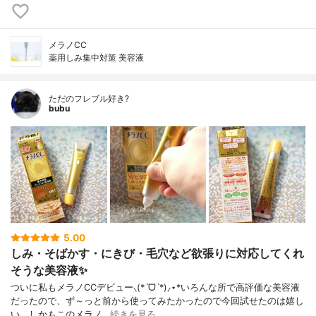
メラノCC
薬用しみ集中対策 美容液
ただのフレブル好き?
bubu
5.00
しみ・そばかす・にきび・毛穴など欲張りに対応してくれ
そうな美容液✨
ついに私もメラノCCデビュー⸜(*ˊᗜˋ*)⸝⋆*いろんな所で高評価な美容液
だったので、ず～っと前から使ってみたかったので今回試せたのは嬉し
い。しかもこのメラノ…
続きを見る