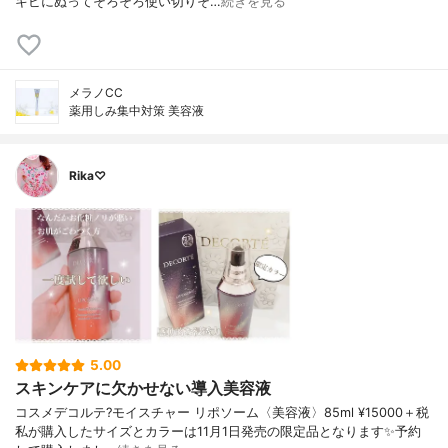
キビにぬってそろそろ使い切りそ…
続きを見る
メラノCC
薬用しみ集中対策 美容液
Rika♡
5.00
スキンケアに欠かせない導入美容液
コスメデコルテ?モイスチャー リポソーム〈美容液〉85ml ¥15000＋税
私が購入したサイズとカラーは11月1日発売の限定品となります✨予約