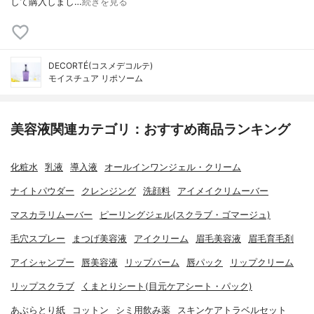
して購入しまし…
続きを見る
DECORTÉ(コスメデコルテ)
モイスチュア リポソーム
美容液関連カテゴリ：おすすめ商品ランキング
化粧水
乳液
導入液
オールインワンジェル・クリーム
ナイトパウダー
クレンジング
洗顔料
アイメイクリムーバー
マスカラリムーバー
ピーリングジェル(スクラブ・ゴマージュ)
毛穴スプレー
まつげ美容液
アイクリーム
眉毛美容液
眉毛育毛剤
アイシャンプー
唇美容液
リップバーム
唇パック
リップクリーム
リップスクラブ
くまとりシート(目元ケアシート・パック)
あぶらとり紙
コットン
シミ用飲み薬
スキンケアトラベルセット