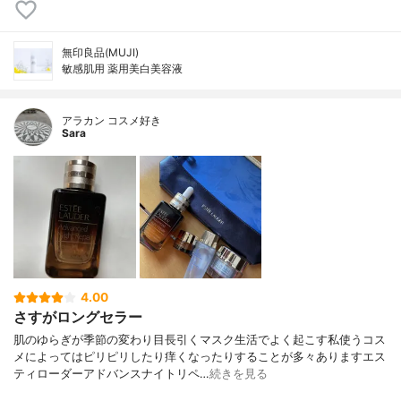
無印良品(MUJI)
敏感肌用 薬用美白美容液
アラカン コスメ好き
Sara
4.00
さすがロングセラー
肌のゆらぎが季節の変わり目長引くマスク生活でよく起こす私使うコス
メによってはピリピリしたり痒くなったりすることが多々ありますエス
ティローダーアドバンスナイトリペ…
続きを見る