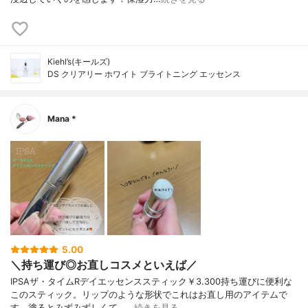
Kiehl’s(キールズ)
DS クリアリー ホワイト ブライトニング エッセンス
Mana *
5.00
＼持ち運び◎お直しコスメといえば／
IPSAザ・タイムRデイエッセンススティック￥3.300持ち運びに便利な
このスティック。リップのような形状でこれはお直し用のアイテムで
す。塗るとみずみずしくて、…
続きを見る