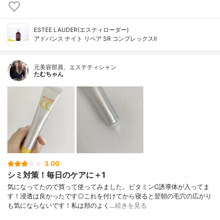
ESTEE LAUDER(エスティローダー)
アドバンス ナイト リペア SR コンプレックスⅡ
元美容部員、エステティシャン
たむちゃん
3.00
シミ対策！毎日のケアに＋1
気になってたので買って使ってみました。ビタミンC誘導体が入ってま
す！浸透は良かったです◎これを付けてから寝ると翌朝の毛穴の広がり
も気にならないです！私は頬のよく…
続きを見る