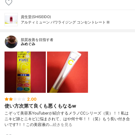
資生堂(SHISEIDO)
アルティミューン パワライジング コンセントレート III
肌質改善を目指す者
みめぐみ
2.00
使い方次第て良くも悪くもなるw
こぞって美容系YouTuberが紹介するメラノCCシリーズ（笑）！！私は
ニキビ跡とニキビに悩まされて、はや何十年！！（笑）もう長い付き合
いです?！！この美容液の…
続きを見る