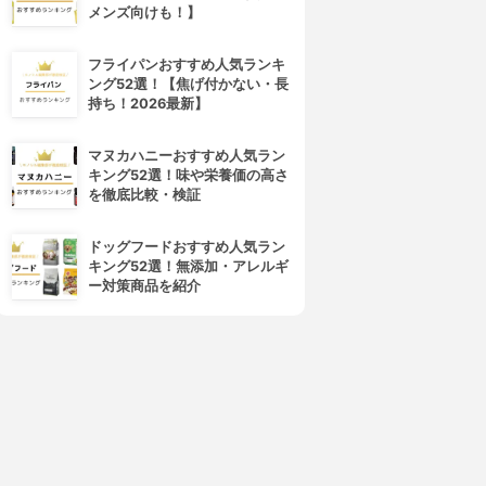
メンズ向けも！】
4位
5位
フライパンおすすめ人気ランキ
ング52選！【焦げ付かない・長
持ち！2026最新】
マヌカハニーおすすめ人気ラン
キング52選！味や栄養価の高さ
を徹底比較・検証
ドッグフードおすすめ人気ラン
キング52選！無添加・アレルギ
d program(d プログラム)
ALBION(アルビオン)
ー対策商品を紹介
バイタライジング＆クリア ロ
フローラドリップ
ーション EX
3.99
(30)
¥6,545
4.01
(1)
¥3,279