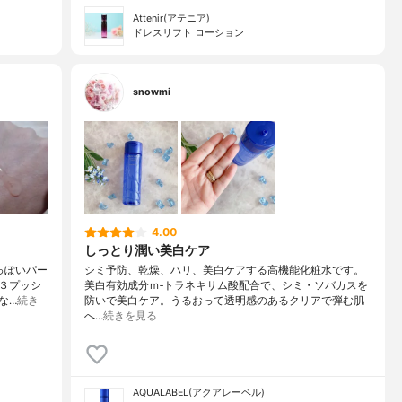
Attenir(アテニア)
ドレスリフト ローション
snowmi
4.00
しっとり潤い美白ケア
人っぽいパー
シミ予防、乾燥、ハリ、美白ケアする高機能化粧水です。
３プッシ
美白有効成分ｍ‐トラネキサム酸配合で、シミ・ソバカスを
な…
続き
防いで美白ケア。うるおって透明感のあるクリアで弾む肌
へ…
続きを見る
AQUALABEL(アクアレーベル)