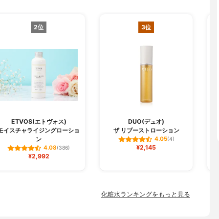
2位
3位
ETVOS(エトヴォス)
DUO(デュオ)
モイスチャライジングローショ
ザ リブーストローション
ン
4.05
(4)
¥2,145
4.08
(386)
¥2,992
化粧水ランキングをもっと見る