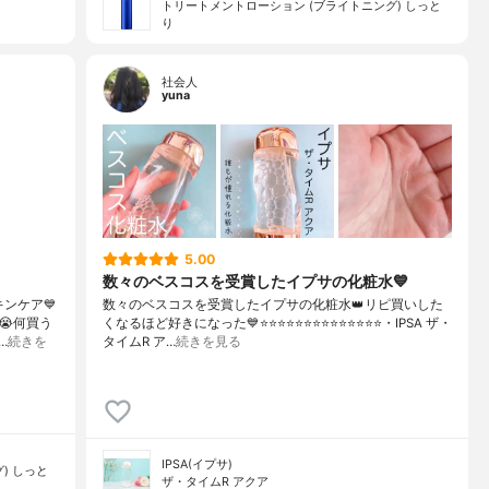
トリートメントローション (ブライトニング) しっと
り
社会人
yuna
5.00
数々のベスコスを受賞したイプサの化粧水💙
キンケア💙
数々のベスコスを受賞したイプサの化粧水👑リピ買いした
😭何買う
くなるほど好きになった💙⭐️⭐️⭐️⭐️⭐️⭐️⭐️⭐️⭐️⭐️⭐️⭐️⭐️⭐️・IPSA ザ・
…
続きを
タイムR ア…
続きを見る
IPSA(イプサ)
) しっと
ザ・タイムR アクア