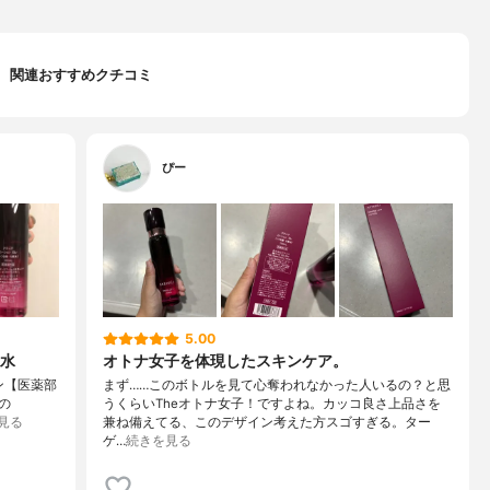
関連おすすめクチコミ
ぴー
5.00
水
オトナ女子を体現したスキンケア。
ン【医薬部
まず……このボトルを見て心奪われなかった人いるの？と思
の
うくらいTheオトナ女子！ですよね。カッコ良さ上品さを
見る
兼ね備えてる、このデザイン考えた方スゴすぎる。ター
ゲ…
続きを見る