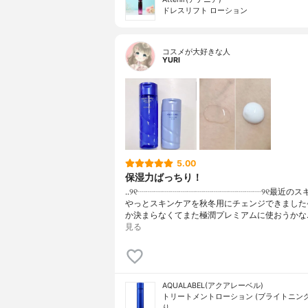
ドレスリフト ローション
コスメが大好きな人
YURI
5.00
保湿力ばっちり！
..୨୧┈┈┈┈┈┈┈┈┈┈┈┈┈┈┈୨୧最近のス
やっとスキンケアを秋冬用にチェンジできました
か決まらなくてまた極潤プレミアムに使おうかな
見る
AQUALABEL(アクアレーベル)
トリートメントローション (ブライトニング
り