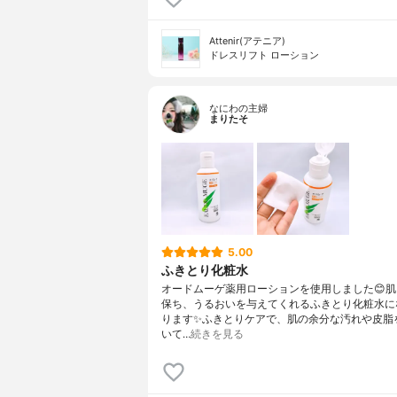
Attenir(アテニア)
ドレスリフト ローション
なにわの主婦
まりたそ
5.00
ふきとり化粧水
オードムーゲ薬用ローションを使用しました😊
保ち、うるおいを与えてくれるふきとり化粧水に
ります✨ふきとりケアで、肌の余分な汚れや皮脂
いて…
続きを見る