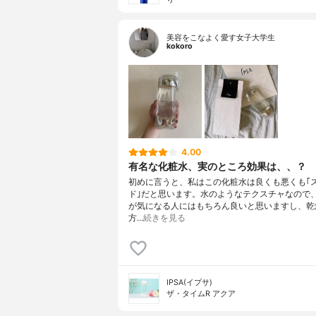
美容をこなよく愛す女子大学生
kokoro
4.00
有名な化粧水、実のところ効果は、、？
初めに言うと、私はこの化粧水は良くも悪くも｢
ド｣だと思います。水のようなテクスチャなので
が気になる人にはもちろん良いと思いますし、乾
方…
続きを見る
IPSA(イプサ)
ザ・タイムR アクア