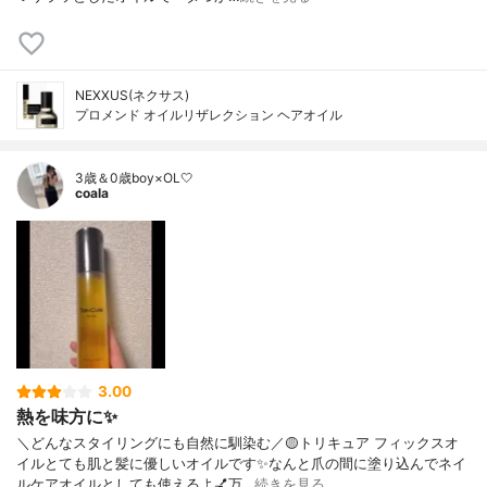
NEXXUS(ネクサス)
プロメンド オイルリザレクション ヘアオイル
3歳＆0歳boy×OL🤍
coala
3.00
熱を味方に✨
＼どんなスタイリングにも自然に馴染む／🟡トリキュア フィックスオ
イルとても肌と髪に優しいオイルです✨なんと爪の間に塗り込んでネイ
ルケアオイルとしても使えるよ💅万…
続きを見る