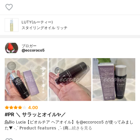
LUTY(ルーティー)
スタイリングオイル リッチ
ブロガー
@eccoroco5
4.00
#PR ＼ サラッとオイル✨／
💁Bio Lucia【ビオルチア ヘアオイル】を@eccoroco5 が使ってみまし
た⁡⁡⁡⁡▼⁡⁡ ˗ˏˋ ℙ𝕣𝕠𝕕𝕦𝕔𝕥 𝕗𝕖𝕒𝕥𝕦𝕣𝕖𝕤 ˎˊ˗ (商…
続きを見る