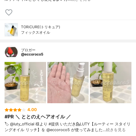
TORiCURE(トリキュア)
フィックスオイル
ブロガー
@eccoroco5
4.00
#PR ＼ ととのえヘアオイル ／
🏷️ @luty_official 様より #提供 いただき⁡💁LUTY【ルーティー スタイリ
ングオイル リッチ】を @eccoroco5 が使ってみました⁡⁡…
続きを見る