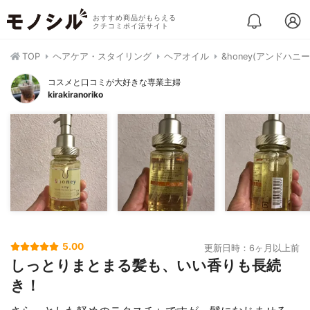
おすすめ商品がもらえる
クチコミポイ活サイト
TOP
ヘアケア・スタイリング
ヘアオイル
&honey(アンドハニ
コスメと口コミが大好きな専業主婦
kirakiranoriko
5.00
更新日時：6ヶ月以上前
しっとりまとまる髪も、いい香りも長続
き！