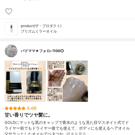
product(ザ・プロダクト)
プリズムミラーオイル
バドママ★フォロバ100◎
5.00
甘い香りでツヤ髪に。
GOLDにマットな黒のキャップで香水のような見た目💡スポイト式でド
ライヤー前でもドライヤー後でも使えて、ボディにも使えるヘアオイル
💡サラッとしたオイルでベタつか…
続きを見る