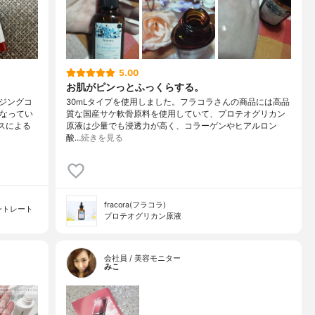
5.00
お肌がピンっとふっくらする。
ジングコ
30mLタイプを使用しました。フラコラさんの商品には高品
になってい
質な国産サケ軟骨原料を使用していて、プロテオグリカン
スによる
原液は少量でも浸透力が高く、コラーゲンやヒアルロン
酸…
続きを見る
fracora(フラコラ)
ントレート
プロテオグリカン原液
会社員 / 美容モニター
みこ