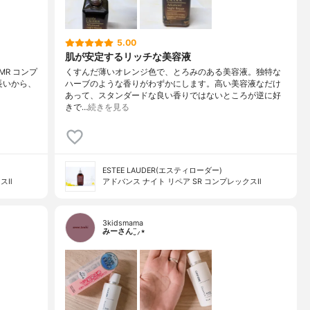
5.00
肌が安定するリッチな美容液
SMR コンプ
くすんだ薄いオレンジ色で、とろみのある美容液。独特な
長いから、
ハーブのような香りがわずかにします。高い美容液なだけ
あって、スタンダードな良い香りではないところが逆に好
きで…
続きを見る
ESTEE LAUDER(エスティローダー)
スⅡ
アドバンス ナイト リペア SR コンプレックスⅡ
3kidsmama
みーさん¨̮⸝⋆