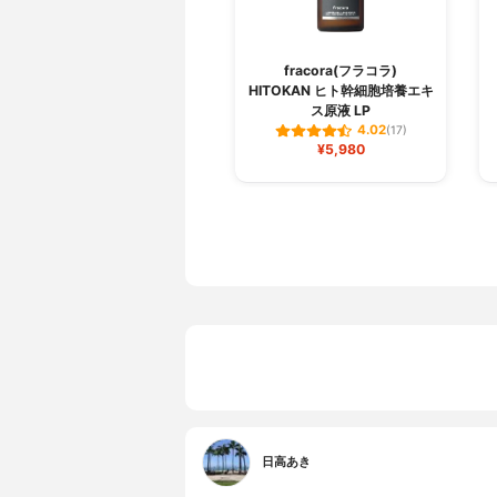
fracora(フラコラ)
HITOKAN ヒト幹細胞培養エキ
ス原液 LP
4.02
(17)
¥5,980
日高あき