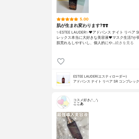
5.00
肌が生まれ変わります?❣️❣️
✨ESTEE LAUDER✨❤︎アドバンス ナイト リペア 
レックス本当に大好きな美容液❤️マスク生活?が
肌荒れもしやすいし、個人的にや…
続きを見る
ESTEE LAUDER(エスティローダー)
アドバンス ナイト リペア SR コンプレック
コスメ好き₍ᐢ.ˬ.ᐢ₎
ここあ