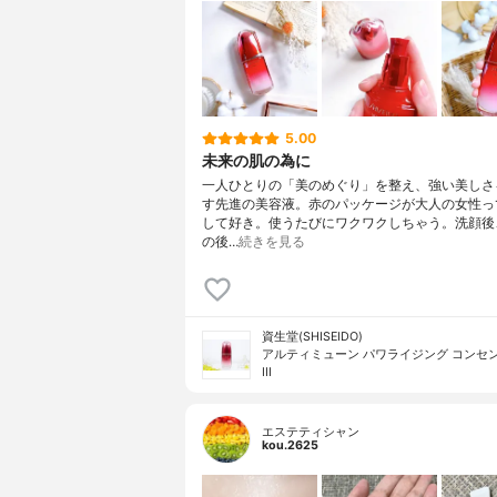
5.00
未来の肌の為に
一人ひとりの「美のめぐり」を整え、強い美しさ
す先進の美容液。赤のパッケージが大人の女性っ
して好き。使うたびにワクワクしちゃう。洗顔後
の後…
続きを見る
資生堂(SHISEIDO)
アルティミューン パワライジング コンセ
III
エステティシャン
kou.2625