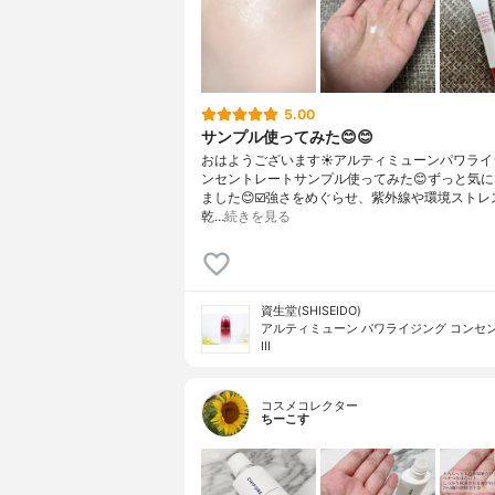
5.00
サンプル使ってみた😊😊
おはようございます☀アルティミューンパワライ
ンセントレートサンプル使ってみた😊ずっと気
ました😊☑️強さをめぐらせ、紫外線や環境ストレ
乾…
続きを見る
資生堂(SHISEIDO)
アルティミューン パワライジング コンセ
III
コスメコレクター
ちーこす