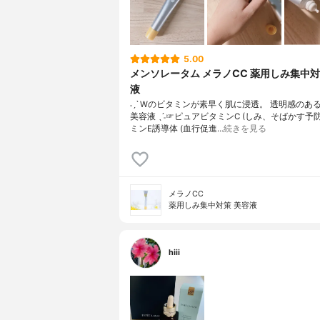
5.00
メンソレータム メラノCC 薬用しみ集中
液
˗ˏˋ Wのビタミンが素早く肌に浸透。 透明感のあ
美容液 ˎˊ˗☞ピュアビタミンC (しみ、そばかす予
ミンE誘導体 (血行促進…
続きを見る
メラノCC
薬用しみ集中対策 美容液
hiii