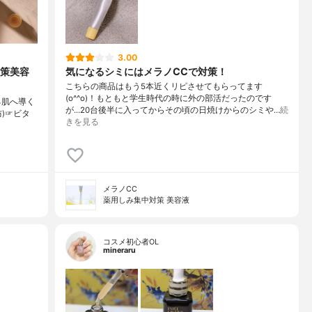
3.00
対策美容
気になるシミにはメラノCCで対策！
こちらの商品はもう5本近くリピさせてもらってます
(o^^o)！もともと学生時代の時に外の部活だったのです
る肌へ導く
が...20台後半に入ってからその頃の日焼けからのシミや…
続
防)☞ビタ
きを見る
メラノCC
薬用しみ集中対策 美容液
コスメ初心者OL
mineraru