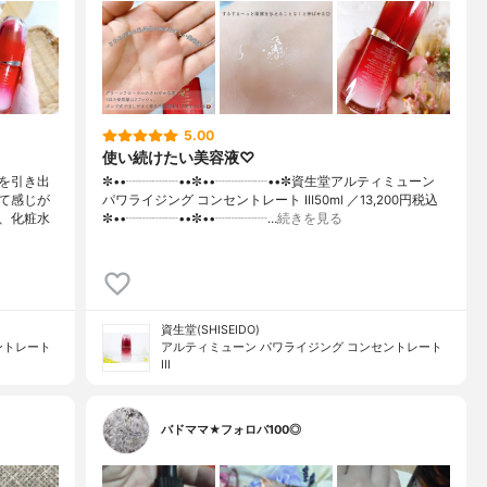
5.00
使い続けたい美容液♡
を引き出
✼••┈┈┈┈••✼••┈┈┈┈••✼資生堂アルティミューン
て感じが
パワライジング コンセントレート Ⅲ50ml ／13,200円税込
、化粧水
✼••┈┈┈┈••✼••┈┈┈┈…
続きを見る
資生堂(SHISEIDO)
ントレート
アルティミューン パワライジング コンセントレート
III
バドママ★フォロバ100◎