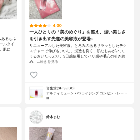
4.00
一人ひとりの「美のめぐり」を整え、強い美しさ
を引き出す先進の美容液が登場♪
もあるちふ
ールタイ
リニューアルした美容液。とろみのあるサラッとしたテク
。肌に
スチャーで伸びもいいし、浸透も良く、肌なじみがいい。
うるおいたっぷり。3日感使用してハリ感や毛穴の引き締
め、…
続きを見る
資生堂(SHISEIDO)
アルティミューン パワライジング コンセントレート
III
鈴木まむ