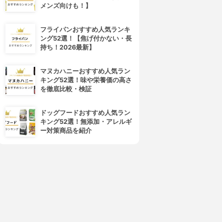
メンズ向けも！】
フライパンおすすめ人気ランキ
フレイスラボ
LANCOME(ランコム)
ング52選！【焦げ付かない・長
レイスラボ FLAIS LABO ホ
ジェニフィック アルティメ セ
持ち！2026最新】
ワイト VC セラム
ラム
3.99
3.98
(54)
¥3,278
¥17,820
マヌカハニーおすすめ人気ラン
キング52選！味や栄養価の高さ
を徹底比較・検証
ドッグフードおすすめ人気ラン
キング52選！無添加・アレルギ
ー対策商品を紹介