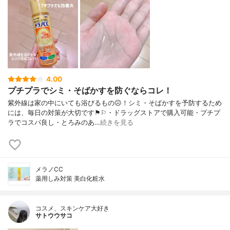
4.00
プチプラでシミ・そばかすを防ぐならコレ！
紫外線は家の中にいても浴びるもの☹︎！シミ・そばかすを予防するため
には、毎日の対策が大切です⚑︎⚐︎・ドラッグストアで購入可能・プチプ
ラでコスパ良し・とろみのあ…
続きを見る
メラノCC
薬用しみ対策 美白化粧水
コスメ、スキンケア大好き
サトウウサコ