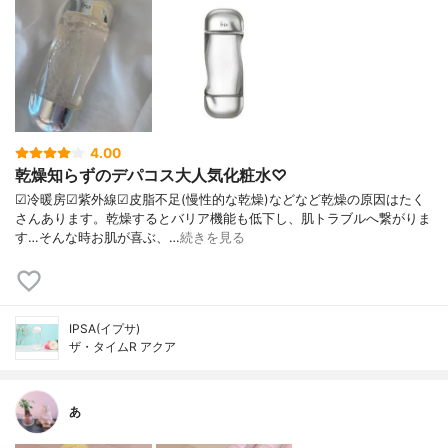
4.00
乾燥知らずのデパコス大人気化粧水♡
☑︎冷暖房☑︎紫外線☑︎皮脂不足(慢性的な乾燥)などなど乾燥の原因はたく
さんあります。乾燥するとバリア機能も低下し、肌トラブルへ繋がりま
す…そんな時お肌が喜ぶ、…
続きを見る
IPSA(イプサ)
ザ・タイムR アクア
あ