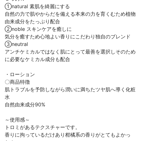
①natural 素肌を綺麗にする
自然の力で肌やからだを備える本来の力を育くむため植物
由来成分をたっぷり配合
②noble スキンケアを癒しに
気分を癒すため心地よい香りにこだわり独自のブレンド
③neutral
アンチケミカルではなく肌にとって最善を選択しそのため
に必要なケミカル成分も配合
・ローション
〇商品特徴
肌トラブルを予防しながら潤いに満ちたツヤ肌へ導く化粧
水
自然由来成分90%
～使用感～
トロミがあるテクスチャーです。
香りに拘っているだけあり柑橘系の香りがとてもよかっ