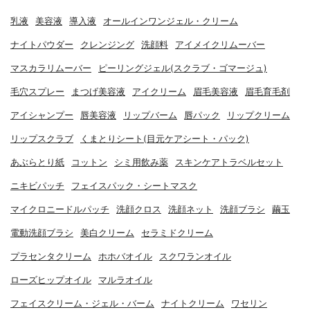
乳液
美容液
導入液
オールインワンジェル・クリーム
ナイトパウダー
クレンジング
洗顔料
アイメイクリムーバー
マスカラリムーバー
ピーリングジェル(スクラブ・ゴマージュ)
毛穴スプレー
まつげ美容液
アイクリーム
眉毛美容液
眉毛育毛剤
アイシャンプー
唇美容液
リップバーム
唇パック
リップクリーム
リップスクラブ
くまとりシート(目元ケアシート・パック)
あぶらとり紙
コットン
シミ用飲み薬
スキンケアトラベルセット
ニキビパッチ
フェイスパック・シートマスク
マイクロニードルパッチ
洗顔クロス
洗顔ネット
洗顔ブラシ
繭玉
電動洗顔ブラシ
美白クリーム
セラミドクリーム
プラセンタクリーム
ホホバオイル
スクワランオイル
ローズヒップオイル
マルラオイル
フェイスクリーム・ジェル・バーム
ナイトクリーム
ワセリン