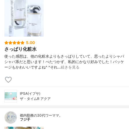
5.00
さっぱり化粧水
使った感想は、他の化粧水よりもさっぱりしていて、思ったよりシャバ
シャバ系だと思います！べたつかず、私的にかなり好みでした！パッケ
ージもかわいいですよね^ ^それ…
続きを見る
IPSA(イプサ)
ザ・タイムR アクア
都内勤務の30代ワーママ。
フジ子