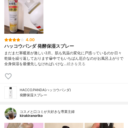
4.00
ハッコウパンダ 発酵保湿スプレー
まだまだ寒暖差が激しい3月。肌も気温の変化に戸惑っているのか日々
乾燥を繰り返しております😀中でもいちばん厄介なのがお風呂上がりで
全身保湿を最優先しなければいけな…
続きを見る
HACCO.PANDA(ハッコウパンダ)
発酵保湿スプレー
コスメと口コミが大好きな専業主婦
kirakiranoriko