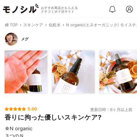
おすすめ商品がもらえる
クチコミポイ活サイト
TOP
スキンケア
化粧水
N organic(エヌオーガニック) モイ
メグ
5.00
更新日時：6ヶ月以上前
香りに拘った優しいスキンケア?
☆N organic
３つのＮ