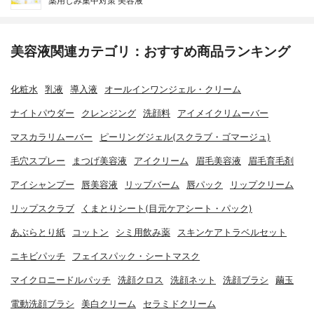
薬用しみ集中対策 美容液
美容液関連カテゴリ：おすすめ商品ランキング
化粧水
乳液
導入液
オールインワンジェル・クリーム
ナイトパウダー
クレンジング
洗顔料
アイメイクリムーバー
マスカラリムーバー
ピーリングジェル(スクラブ・ゴマージュ)
毛穴スプレー
まつげ美容液
アイクリーム
眉毛美容液
眉毛育毛剤
アイシャンプー
唇美容液
リップバーム
唇パック
リップクリーム
リップスクラブ
くまとりシート(目元ケアシート・パック)
あぶらとり紙
コットン
シミ用飲み薬
スキンケアトラベルセット
ニキビパッチ
フェイスパック・シートマスク
マイクロニードルパッチ
洗顔クロス
洗顔ネット
洗顔ブラシ
繭玉
電動洗顔ブラシ
美白クリーム
セラミドクリーム