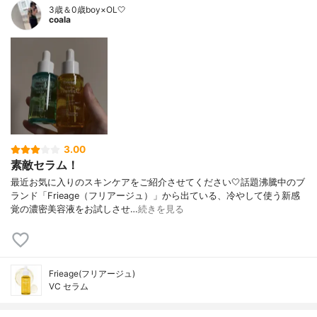
3歳＆0歳boy×OL🤍
coala
3.00
素敵セラム！
最近お気に入りのスキンケアをご紹介させてください🤍話題沸騰中のブ
ランド「Frieage（フリアージュ）」から出ている、冷やして使う新感
覚の濃密美容液をお試しさせ…
続きを見る
Frieage(フリアージュ)
VC セラム