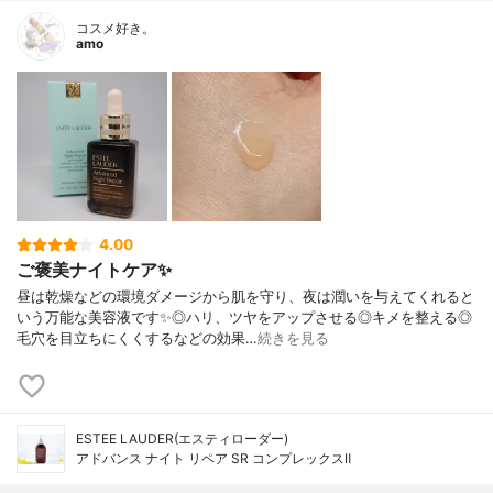
コスメ好き。
amo
4.00
ご褒美ナイトケア✨
昼は乾燥などの環境ダメージから肌を守り、夜は潤いを与えてくれると
いう万能な美容液です✨◎ハリ、ツヤをアップさせる◎キメを整える◎
毛穴を目立ちにくくするなどの効果…
続きを見る
ESTEE LAUDER(エスティローダー)
アドバンス ナイト リペア SR コンプレックスⅡ