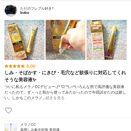
ただのフレブル好き?
bubu
5.00
しみ・そばかす・にきび・毛穴など欲張りに対応してくれ
そうな美容液✨
ついに私もメラノCCデビュー⸜(*ˊᗜˋ*)⸝⋆*いろんな所で高評価な美容液
だったので、ず～っと前から使ってみたかったので今回試せたのは嬉し
い。しかもこのメラノ…
続きを見る
メラノCC
薬用しみ集中対策 美容液