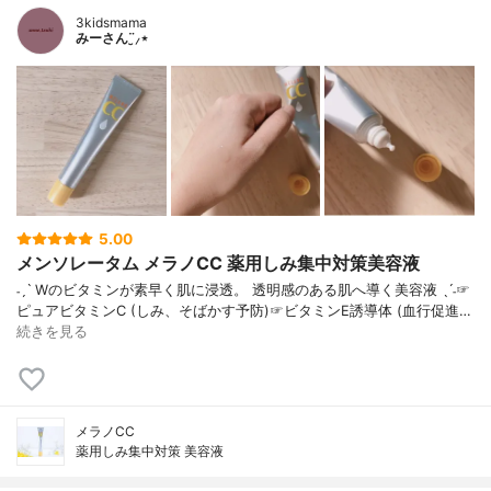
3kidsmama
みーさん¨̮⸝⋆
5.00
メンソレータム メラノCC 薬用しみ集中対策美容液
˗ˏˋ Wのビタミンが素早く肌に浸透。 透明感のある肌へ導く美容液 ˎˊ˗☞
ピュアビタミンC (しみ、そばかす予防)☞ビタミンE誘導体 (血行促進…
続きを見る
メラノCC
薬用しみ集中対策 美容液