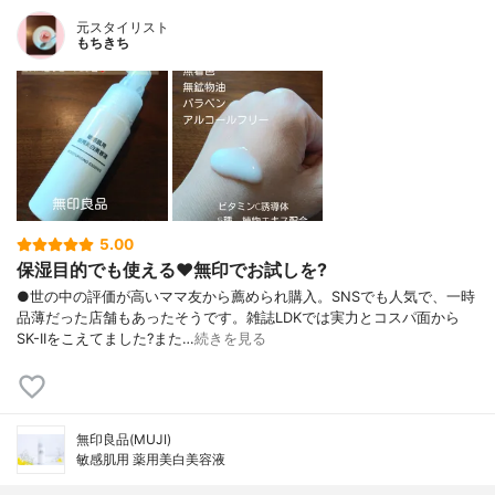
元スタイリスト
もちきち
5.00
保湿目的でも使える♥️無印でお試しを?
●世の中の評価が高いママ友から薦められ購入。SNSでも人気で、一時
品薄だった店舗もあったそうです。雑誌LDKでは実力とコスパ面から
SK-IIをこえてました?また…
続きを見る
無印良品(MUJI)
敏感肌用 薬用美白美容液