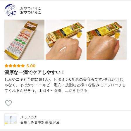
おやついりこ
おやついりこ
5.00
濃厚な一滴でケアしやすい！
しみやニキビ予防に嬉しい、ビタミンC配合の美容液です♪それだけじ
ゃなく、そばかす・ニキビ・毛穴・皮脂など様々な悩みにアプローチし
てくれるんだそう。１回４～５滴、…
続きを見る
メラノCC
薬用しみ集中対策 美容液