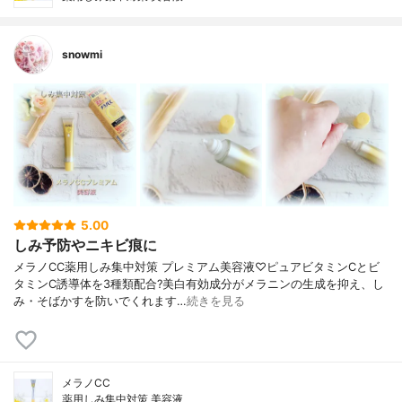
snowmi
5.00
しみ予防やニキビ痕に
メラノCC薬用しみ集中対策 プレミアム美容液♡ピュアビタミンCとビ
タミンC誘導体を3種類配合?美白有効成分がメラニンの生成を抑え、し
み・そばかすを防いでくれます…
続きを見る
メラノCC
薬用しみ集中対策 美容液