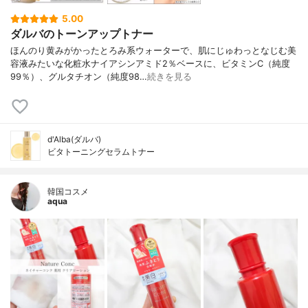
5.00
ダルバのトーンアップトナー
ほんのり黄みがかったとろみ系ウォーターで、肌にじゅわっとなじむ美
容液みたいな化粧水ナイアシンアミド2％ベースに、ビタミンC（純度
99％）、グルタチオン（純度98…
続きを見る
d'Alba(ダルバ)
ビタトーニングセラムトナー
韓国コスメ
aqua