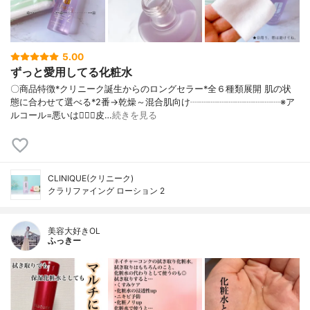
5.00
ずっと愛用してる化粧水
〇商品特徴*クリニーク誕生からのロングセラー*全６種類展開 肌の状
態に合わせて選べる*2番→乾燥～混合肌向け┈┈┈┈┈┈┈┈┈┈※ア
ルコール=悪いは🙅‍♀️❌皮…
続きを見る
CLINIQUE(クリニーク)
クラリファイング ローション 2
美容大好きOL
ふっきー