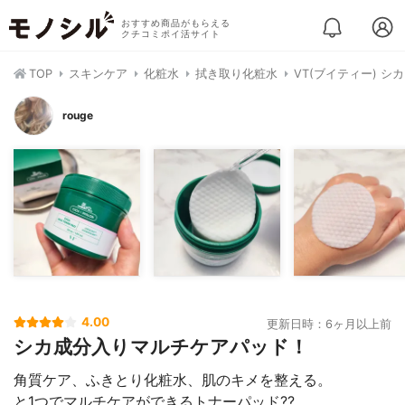
おすすめ商品がもらえる
クチコミポイ活サイト
TOP
スキンケア
化粧水
拭き取り化粧水
VT(ブイティー) 
rouge
4.00
更新日時：6ヶ月以上前
シカ成分入りマルチケアパッド！
角質ケア、ふきとり化粧水、肌のキメを整える。
と1つでマルチケアができるトナーパッド??