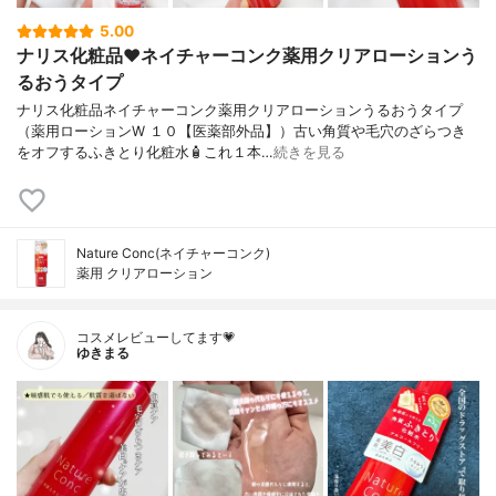
5.00
ナリス化粧品❤️ネイチャーコンク薬用クリアローションう
るおうタイプ
ナリス化粧品ネイチャーコンク薬用クリアローションうるおうタイプ
（薬用ローションW １０【医薬部外品】）古い角質や毛穴のざらつき
をオフするふきとり化粧水🧴これ１本…
続きを見る
Nature Conc(ネイチャーコンク)
薬用 クリアローション
コスメレビューしてます💗
ゆきまる