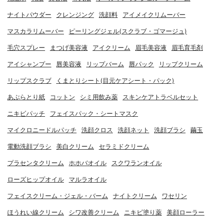
ナイトパウダー
クレンジング
洗顔料
アイメイクリムーバー
マスカラリムーバー
ピーリングジェル(スクラブ・ゴマージュ)
毛穴スプレー
まつげ美容液
アイクリーム
眉毛美容液
眉毛育毛剤
アイシャンプー
唇美容液
リップバーム
唇パック
リップクリーム
リップスクラブ
くまとりシート(目元ケアシート・パック)
あぶらとり紙
コットン
シミ用飲み薬
スキンケアトラベルセット
ニキビパッチ
フェイスパック・シートマスク
マイクロニードルパッチ
洗顔クロス
洗顔ネット
洗顔ブラシ
繭玉
電動洗顔ブラシ
美白クリーム
セラミドクリーム
プラセンタクリーム
ホホバオイル
スクワランオイル
ローズヒップオイル
マルラオイル
フェイスクリーム・ジェル・バーム
ナイトクリーム
ワセリン
ほうれい線クリーム
シワ改善クリーム
ニキビ塗り薬
美顔ローラー