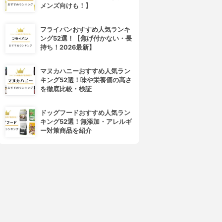
メンズ向けも！】
Schwarzkopf(シュワルツコ
ROYD(ロイド)
フ)
カラーシャンプー ムラサキ
グッバイ イエロー カラーシャ
3.74
(2)
フライパンおすすめ人気ランキ
ンプー
¥1,355
ング52選！【焦げ付かない・長
3.74
(14)
持ち！2026最新】
¥898
マヌカハニーおすすめ人気ラン
キング52選！味や栄養価の高さ
を徹底比較・検証
ドッグフードおすすめ人気ラン
キング52選！無添加・アレルギ
ー対策商品を紹介