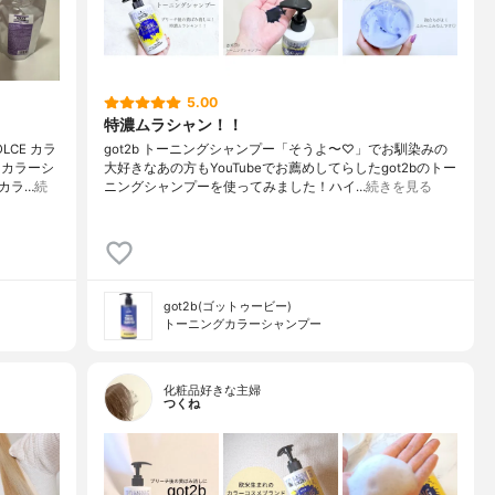
5.00
特濃ムラシャン！！
CE カラ
got2b トーニングシャンプー「そうよ〜♡」でお馴染みの
ェカラーシ
大好きなあの方もYouTubeでお薦めしてらしたgot2bのトー
カラ…
続
ニングシャンプーを使ってみました！ハイ…
続きを見る
got2b(ゴットゥービー)
トーニングカラーシャンプー
化粧品好きな主婦
つくね