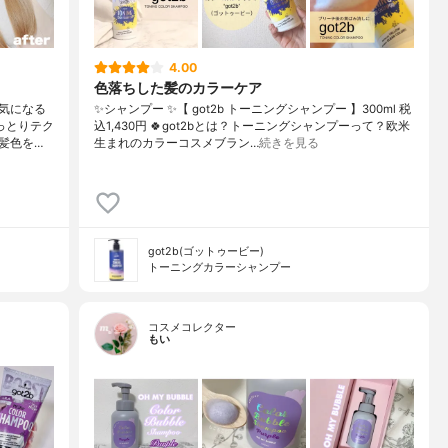
4.00
色落ちした髪のカラーケア
気になる
✨シャンプー ✨【 got2b トーニングシャンプー 】300ml 税
ねっとりテク
込1,430円 🍀got2bとは？トーニングシャンプーって？欧米
髪色を…
生まれのカラーコスメブラン…
続きを見る
got2b(ゴットゥービー)
トーニングカラーシャンプー
コスメコレクター
もい