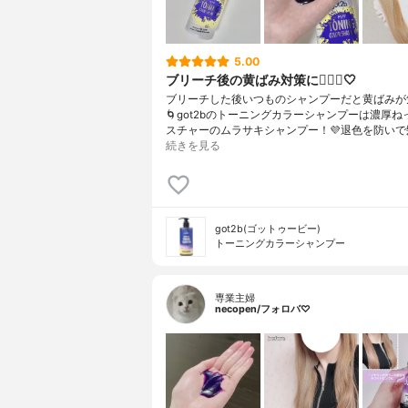
5.00
ブリーチ後の黄ばみ対策に💁🏼‍♀️🤍
ブリーチした後いつものシャンプーだと黄ばみが
🌀got2bのトーニングカラーシャンプーは濃厚
スチャーのムラサキシャンプー！💜退色を防いで
続きを見る
got2b(ゴットゥービー)
トーニングカラーシャンプー
専業主婦
necopen/フォロバ♡