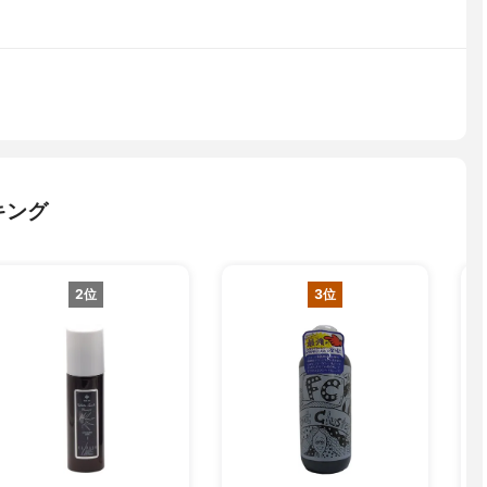
キング
2位
3位