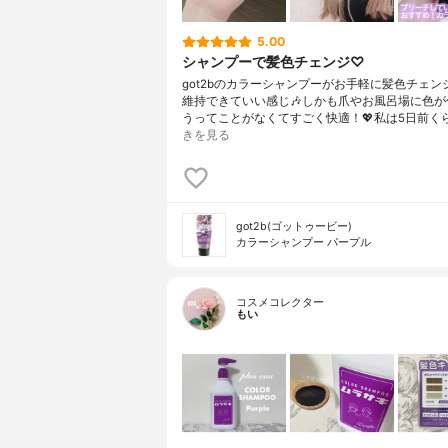
5.00
シャンプーで髪色チェンジ♡
got2bのカラーシャンプーがお手軽に髪色チェン
維持できていい感じ🎶しかも爪やお風呂場に色が
うってことがなくてすごく快適！💖私は5日前く
きを見る
got2b(ゴットゥービー)
カラーシャンプー パープル
コスメコレクター
もい