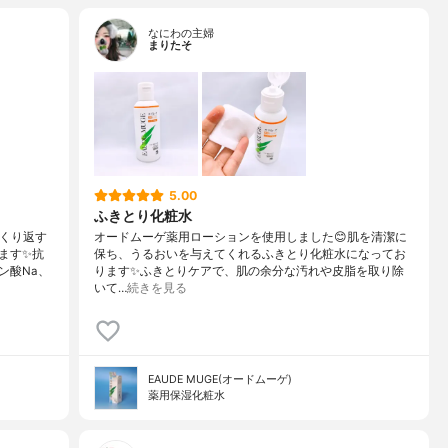
なにわの主婦
まりたそ
5.00
ふきとり化粧水
くり返す
オードムーゲ薬用ローションを使用しました😊肌を清潔に
ます✨抗
保ち、うるおいを与えてくれるふきとり化粧水になってお
ン酸Na、
ります✨ふきとりケアで、肌の余分な汚れや皮脂を取り除
いて…
続きを見る
EAUDE MUGE(オードムーゲ)
薬用保湿化粧水