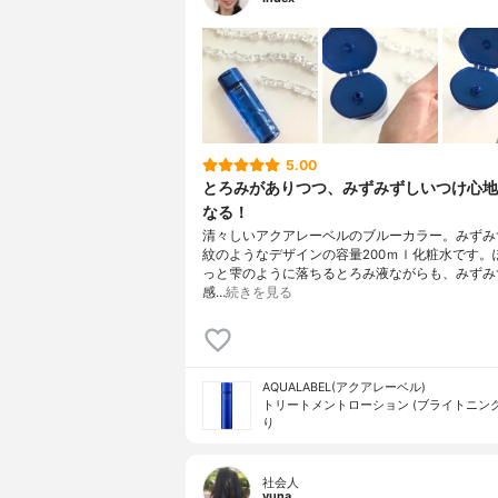
5.00
とろみがありつつ、みずみずしいつけ心地
なる！
清々しいアクアレーベルのブルーカラー。みずみ
紋のようなデザインの容量200ｍｌ化粧水です。
っと雫のように落ちるとろみ液ながらも、みずみ
感…
続きを見る
AQUALABEL(アクアレーベル)
トリートメントローション (ブライトニング
り
社会人
yuna