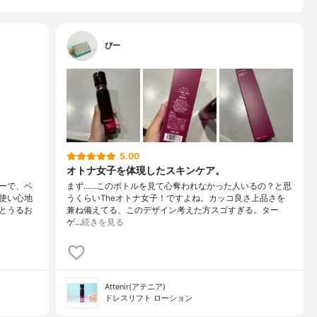
ぴー
5.00
オトナ女子を体現したスキンケア。
ーで、ベ
まず……このボトルを見て心奪われなかった人いるの？と思
使い心地
うくらいTheオトナ女子！ですよね。カッコ良さ上品さを
とうるお
兼ね備えてる、このデザイン考えた方スゴすぎる。ター
ゲ…
続きを見る
Attenir(アテニア)
ドレスリフト ローション