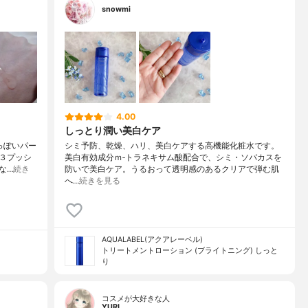
snowmi
4.00
しっとり潤い美白ケア
人っぽいパー
シミ予防、乾燥、ハリ、美白ケアする高機能化粧水です。
３プッシ
美白有効成分ｍ‐トラネキサム酸配合で、シミ・ソバカスを
な…
続き
防いで美白ケア。うるおって透明感のあるクリアで弾む肌
へ…
続きを見る
AQUALABEL(アクアレーベル)
トリートメントローション (ブライトニング) しっと
り
コスメが大好きな人
YURI