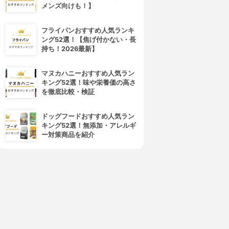
メンズ向けも！】
フライパンおすすめ人気ランキ
ング52選！【焦げ付かない・長
持ち！2026最新】
マヌカハニーおすすめ人気ラン
d program(d プログラム)
ALBION(アルビオン)
キング52選！味や栄養価の高さ
バイタライジング＆クリア ロ
フローラドリップ
を徹底比較・検証
ーション EX
3.99
(30)
¥6,545
4.01
(1)
ドッグフードおすすめ人気ラン
¥3,279
キング52選！無添加・アレルギ
ー対策商品を紹介