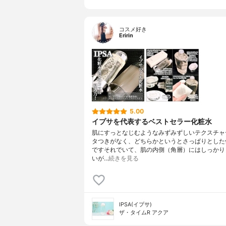
コスメ好き
Eririn
5.00
イプサを代表するベストセラー化粧水
肌にすっとなじむようなみずみずしいテクスチャ
タつきがなく、どちらかというとさっぱりとした
ですそれでいて、肌の内側（角層）にはしっかり
いが…
続きを見る
IPSA(イプサ)
ザ・タイムR アクア