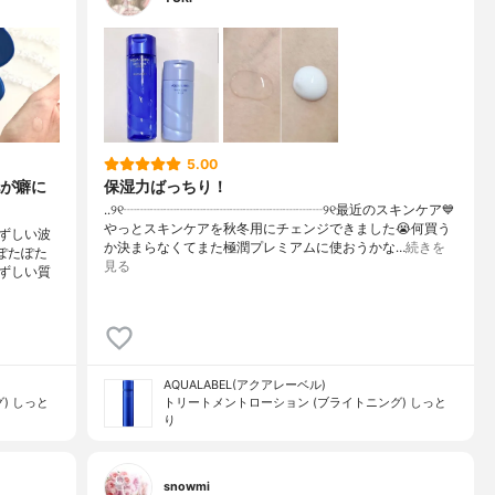
5.00
が癖に
保湿力ばっちり！
..୨୧┈┈┈┈┈┈┈┈┈┈┈┈┈┈┈୨୧最近のスキンケア💙
やっとスキンケアを秋冬用にチェンジできました😭何買う
ずしい波
か決まらなくてまた極潤プレミアムに使おうかな…
続きを
ぽたぽた
見る
ずしい質
AQUALABEL(アクアレーベル)
) しっと
トリートメントローション (ブライトニング) しっと
り
snowmi