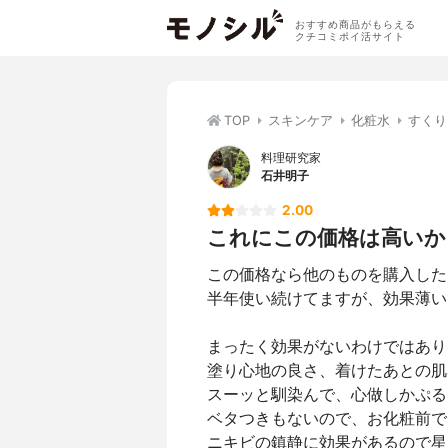
おすすめ商品がもらえる
クチコミポイ活サイト
TOP
スキンケア
化粧水
すくり
料理研究家
石井明子
2.00
これにこの価格は高いか
この価格なら他のものを購入した
半年使い続けてますが、効果薄い
まったく効果がないわけではあり
塗り心地の良さ、着けたあとの肌
スーッと馴染んで、心做しかぷる
ベタつきもないので、お化粧前で
ニキビの鎮静に効果があるので星