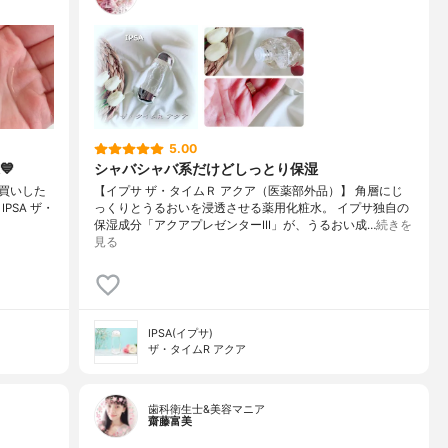
5.00
💙
シャバシャバ系だけどしっとり保湿
買いした
【イプサ ザ・タイムＲ アクア（医薬部外品）】 角層にじ
️・IPSA ザ・
っくりとうるおいを浸透させる薬用化粧水。 イプサ独自の
保湿成分「アクアプレゼンターIII」が、うるおい成…
続きを
見る
IPSA(イプサ)
ザ・タイムR アクア
歯科衛生士&美容マニア
齋藤富美