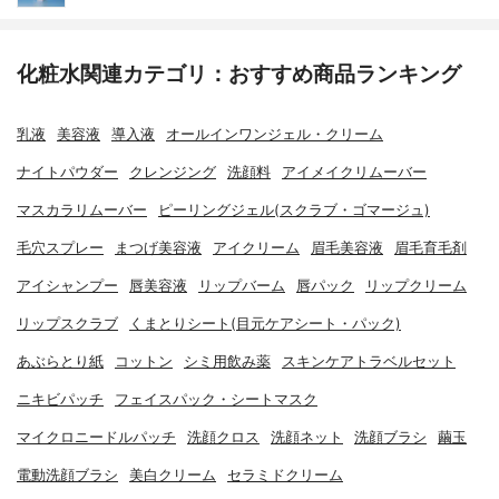
化粧水関連カテゴリ：おすすめ商品ランキング
乳液
美容液
導入液
オールインワンジェル・クリーム
ナイトパウダー
クレンジング
洗顔料
アイメイクリムーバー
マスカラリムーバー
ピーリングジェル(スクラブ・ゴマージュ)
毛穴スプレー
まつげ美容液
アイクリーム
眉毛美容液
眉毛育毛剤
アイシャンプー
唇美容液
リップバーム
唇パック
リップクリーム
リップスクラブ
くまとりシート(目元ケアシート・パック)
あぶらとり紙
コットン
シミ用飲み薬
スキンケアトラベルセット
ニキビパッチ
フェイスパック・シートマスク
マイクロニードルパッチ
洗顔クロス
洗顔ネット
洗顔ブラシ
繭玉
電動洗顔ブラシ
美白クリーム
セラミドクリーム