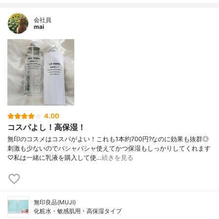
会社員
mai
4.00
コスパよし！高保湿！
無印のコスメはコスパがよい！これも1本約700円?なのに効果も抜群◎
刺激も少ないのでバシャバシャ使えてかつ保湿もしっかりしてくれます
♡私は一緒に乳液を購入して使…
続きを見る
無印良品(MUJI)
化粧水・敏感肌用・高保湿タイプ