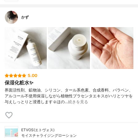
かず
5.00
保湿化粧水✨
界面活性剤、鉱物油、シリコン、タール系色素、合成香料、パラベン、
アルコール不使用保湿しながら植物性プラセンタエキスがハリとツヤを
与えしっとりと浸透します☺︎ほの…
続きを見る
ETVOS(エトヴォス)
モイスチャライジングローション