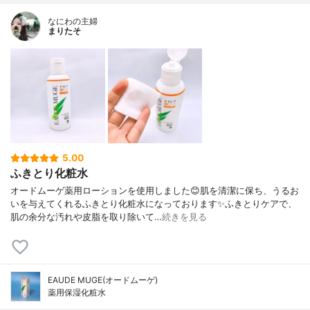
なにわの主婦
まりたそ
5.00
ふきとり化粧水
オードムーゲ薬用ローションを使用しました😊肌を清潔に保ち、うるお
いを与えてくれるふきとり化粧水になっております✨ふきとりケアで、
肌の余分な汚れや皮脂を取り除いて…
続きを見る
EAUDE MUGE(オードムーゲ)
薬用保湿化粧水