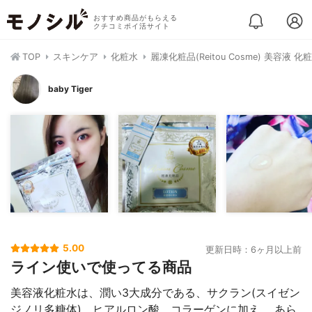
おすすめ商品がもらえる
クチコミポイ活サイト
TOP
スキンケア
化粧水
麗凍化粧品(Reitou Cosme) 美容液 化
baby Tiger
5.00
更新日時：6ヶ月以上前
ライン使いで使ってる商品
美容液化粧水は、潤い3大成分である、サクラン(スイゼン
ジノリ多糖体)、ヒアルロン酸、コラーゲンに加え、 あら