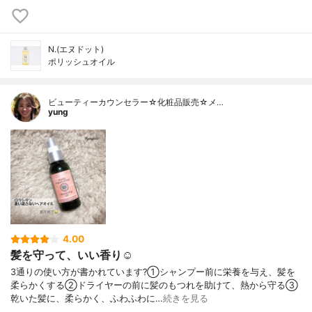
N.(エヌドット)
ポリッシュオイル
ビューティーカウンセラー☆化粧品販売☆メ…
yung
4.00
髪を守って、いい香り☺️
3通りの使い方が書かれています?⁡①シャンプー前に栄養を与え、髪を
柔らかくする②ドライヤーの前に髪のもつれを助けて、熱から守る③
乾いた髪に、柔らかく、ふわふわに…
続きを見る