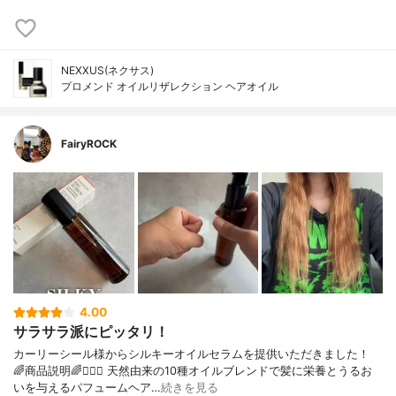
NEXXUS(ネクサス)
プロメンド オイルリザレクション ヘアオイル
FairyROCK
4.00
サラサラ派にピッタリ！
カーリーシール様からシルキーオイルセラムを提供いただきました！
🌈商品説明🌈💇🏻‍♀️ 天然由来の10種オイルブレンドで髪に栄養とうるお
いを与えるパフュームヘア…
続きを見る