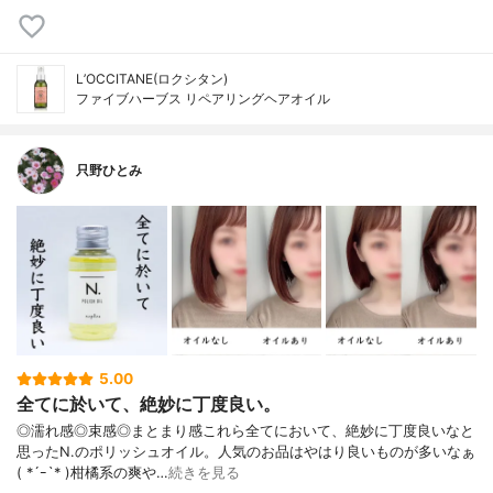
L’OCCITANE(ロクシタン)
ファイブハーブス リペアリングヘアオイル
只野ひとみ
5.00
全てに於いて、絶妙に丁度良い。
◎濡れ感◎束感◎まとまり感これら全てにおいて、絶妙に丁度良いなと
思ったN.のポリッシュオイル。人気のお品はやはり良いものが多いなぁ
( *´ｰ`* )柑橘系の爽や…
続きを見る