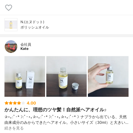
N.(エヌドット)
ポリッシュオイル
会社員
Kate
4.00
かんたんに、理想のツヤ髪！自然派ヘアオイル♪
✰⋆｡:ﾟ･*☽:ﾟ･⋆｡✰⋆｡:ﾟ･*☽:ﾟ･⋆｡✰⋆｡:ﾟ･*☽ ナプラから出ている、天然
由来成分のみからできたヘアオイル。小さいサイズ（30ml）と大きい…
続きを見る