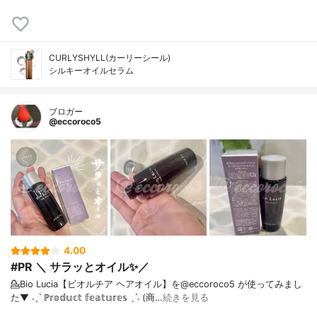
CURLYSHYLL(カーリーシール)
シルキーオイルセラム
ブロガー
@eccoroco5
4.00
#PR ＼ サラッとオイル✨／
💁Bio Lucia【ビオルチア ヘアオイル】を@eccoroco5 が使ってみまし
た⁡⁡⁡⁡▼⁡⁡ ˗ˏˋ ℙ𝕣𝕠𝕕𝕦𝕔𝕥 𝕗𝕖𝕒𝕥𝕦𝕣𝕖𝕤 ˎˊ˗ (商…
続きを見る