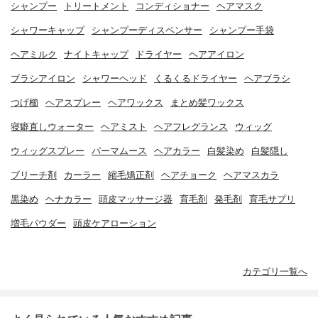
シャンプー
トリートメント
コンディショナー
ヘアマスク
シャワーキャップ
シャンプーディスペンサー
シャンプー手袋
ヘアミルク
ナイトキャップ
ドライヤー
ヘアアイロン
ブラシアイロン
シャワーヘッド
くるくるドライヤー
ヘアブラシ
つげ櫛
ヘアスプレー
ヘアワックス
まとめ髪ワックス
寝癖直しウォーター
ヘアミスト
ヘアフレグランス
ウィッグ
ウィッグスプレー
パーマムース
ヘアカラー
白髪染め
白髪隠し
ブリーチ剤
カーラー
縮毛矯正剤
ヘアチョーク
ヘアマスカラ
黒染め
ヘナカラー
頭皮マッサージ器
育毛剤
発毛剤
育毛サプリ
増毛パウダー
頭皮ケアローション
カテゴリ一覧へ