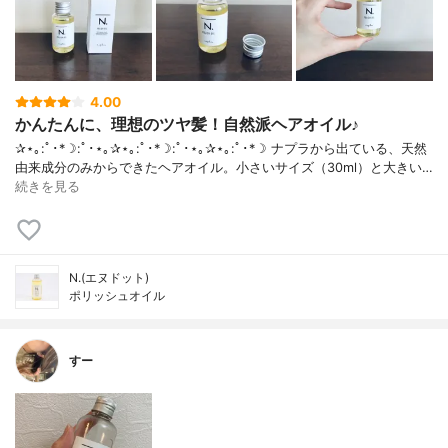
4.00
かんたんに、理想のツヤ髪！自然派ヘアオイル♪
✰⋆｡:ﾟ･*☽:ﾟ･⋆｡✰⋆｡:ﾟ･*☽:ﾟ･⋆｡✰⋆｡:ﾟ･*☽ ナプラから出ている、天然
由来成分のみからできたヘアオイル。小さいサイズ（30ml）と大きい…
続きを見る
N.(エヌドット)
ポリッシュオイル
すー