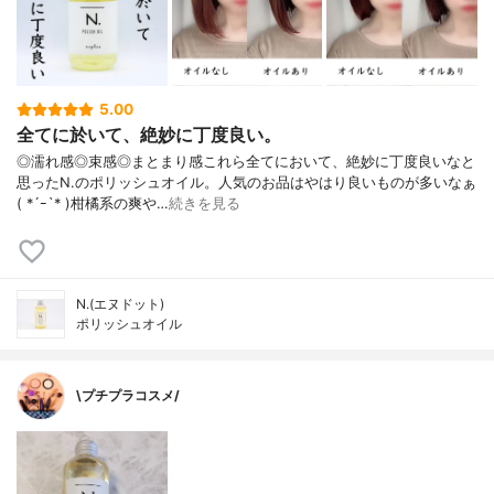
5.00
全てに於いて、絶妙に丁度良い。
◎濡れ感◎束感◎まとまり感これら全てにおいて、絶妙に丁度良いなと
思ったN.のポリッシュオイル。人気のお品はやはり良いものが多いなぁ
( *´ｰ`* )柑橘系の爽や…
続きを見る
N.(エヌドット)
ポリッシュオイル
\プチプラコスメ/