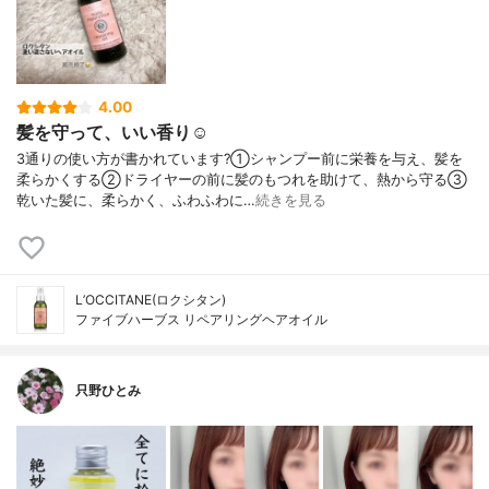
4.00
髪を守って、いい香り☺️
3通りの使い方が書かれています?⁡①シャンプー前に栄養を与え、髪を
柔らかくする②ドライヤーの前に髪のもつれを助けて、熱から守る③
乾いた髪に、柔らかく、ふわふわに…
続きを見る
L’OCCITANE(ロクシタン)
ファイブハーブス リペアリングヘアオイル
只野ひとみ