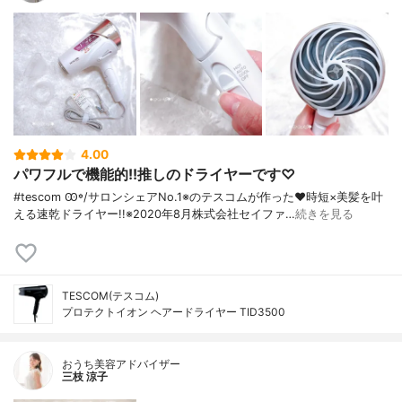
4.00
パワフルで機能的!!推しのドライヤーです♡
#tescom Ꙭ꙳/ サロンシェアNo.1※のテスコムが作った♥︎ 時短×美髪を叶
える速乾ドライヤー!! ※2020年8月株式会社セイファ…
続きを見る
TESCOM(テスコム)
プロテクトイオン ヘアードライヤー TID3500
おうち美容アドバイザー
三枝 涼子