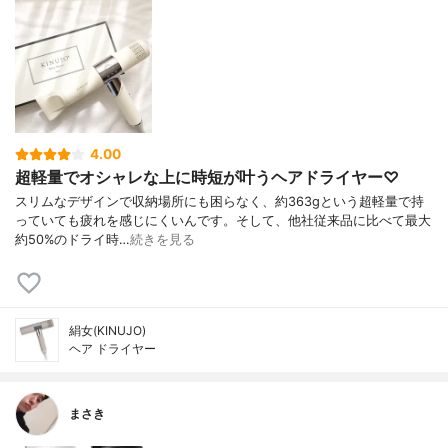
4.00
超軽量でオシャレな上に時短が叶うヘアドライヤー♡
スリムなデザインで 収納場所にも困らなく、 約363gという超軽量で 持
っていても疲れを感じにくいんです。 そして、他社従来品に比べて 最大
約50%のドライ時…
続きを見る
絹女(KINUJO)
ヘア ドライヤー
まさき