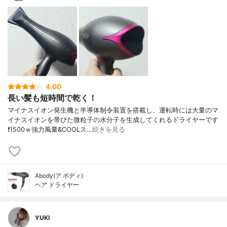
4.00
長い髪も短時間で乾く！
マイナスイオン発生機と半導体制令装置を搭載し、運転時には大量のマ
イナスイオンを帯びた微粒子の水分子を生成してくれるドライヤーです
❗1500ｗ強力風量&COOLス…
続きを見る
Abody(ア ボディ)
ヘア ドライヤー
YUKI