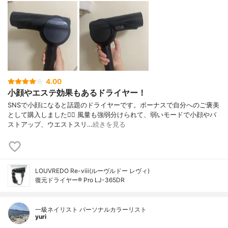
4.00
小顔やエステ効果もあるドライヤー！
SNSで小顔になると話題のドライヤーです。ボーナスで自分へのご褒美
として購入しました💇‍♀️ 風量も強弱分けられて、弱いモードで小顔やバ
ストアップ、ウエストスリ…
続きを見る
LOUVREDO Re-viii(ルーヴルドー レヴィ)
復元ドライヤー® Pro LJ-365DR
一級ネイリスト パーソナルカラーリスト
yuri