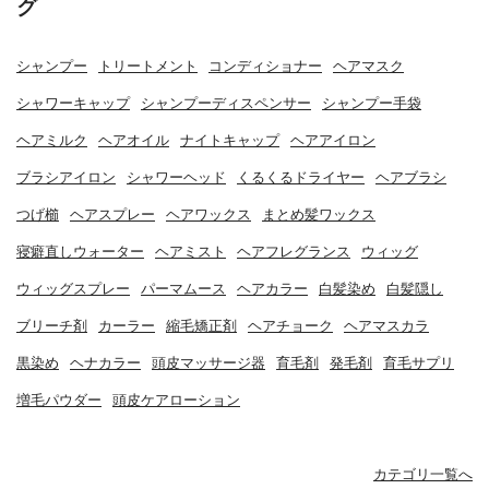
グ
シャンプー
トリートメント
コンディショナー
ヘアマスク
シャワーキャップ
シャンプーディスペンサー
シャンプー手袋
ヘアミルク
ヘアオイル
ナイトキャップ
ヘアアイロン
ブラシアイロン
シャワーヘッド
くるくるドライヤー
ヘアブラシ
つげ櫛
ヘアスプレー
ヘアワックス
まとめ髪ワックス
寝癖直しウォーター
ヘアミスト
ヘアフレグランス
ウィッグ
ウィッグスプレー
パーマムース
ヘアカラー
白髪染め
白髪隠し
ブリーチ剤
カーラー
縮毛矯正剤
ヘアチョーク
ヘアマスカラ
黒染め
ヘナカラー
頭皮マッサージ器
育毛剤
発毛剤
育毛サプリ
増毛パウダー
頭皮ケアローション
カテゴリ一覧へ