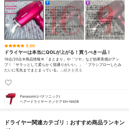
5.00
ドライヤーは本当にQOLが上がる！買うべき一品！
19点/20点☆商品情報☆「まとまり」や「ツヤ」など効果実感がアッ
プ！「サラッとして柔らかく指通りがいい。」 「ブラシブローしたみ
たいに毛先までまとまっている。…
続きを見る
Panasonic(パナソニック)
ヘアードライヤー ナノケア EH-NA0B
ドライヤー関連カテゴリ：おすすめ商品ランキン